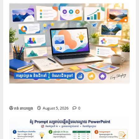
ការគ្រប់គ្រង និងដឹកនាំ
ចំណេះដឹងទូទៅ
១០ Prompts ដើម្បីទទួលបានគំនិតក្នុងការតុបតែងស្លាយឱ្យ
កាន់តែទាក់ទាញ
គង់ ឆាយឡេង
August 5, 2026
0