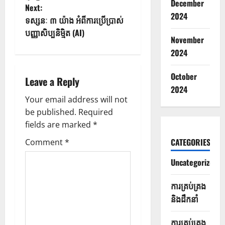
December
Next:
2024
ទស្សនៈ ៣ យ៉ាង អំពីការប្រើប្រាស់
បញ្ញាសិប្បនិម្មិត (AI)
November
2024
October
Leave a Reply
2024
Your email address will not
be published.
Required
fields are marked
*
CATEGORIES
Comment
*
Uncategorized
ការគ្រប់គ្រង
និងដឹកនាំ
ការគ្រប់គ្រង