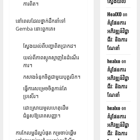
ស្វែងយល់
ការពិត។
HealXO
on
នៅពេលដែលថ្នាក់ដឹកនាំទៅ
គំរូផែនការ
Gemba នោះពួកគេ៖
អភិវឌ្ឍន៍វិជ្ជា
ជីវៈ និងការ
ស្វែងយល់ពីបញ្ហាពិតប្រាកដ។
ណែនាំ
យល់ពីភាពស្មុគស្មាញនៃដំណើរ
healxo
on
ការ។
គំរូផែនការ
កសាងទំនុកចិត្តជាមួយបុគ្គលិក។
អភិវឌ្ឍន៍វិជ្ជា
ជីវៈ និងការ
ធ្វើការសម្រេចចិត្តកាន់តែ
ណែនាំ
ប្រសើរ។
healxo
on
ដោះស្រាយមូលហេតុដើម
ជំនួសឱ្យរោគសញ្ញា។
គំរូផែនការ
អភិវឌ្ឍន៍វិជ្ជា
ការកែលម្អដ៏ល្អបំផុត កម្រចាប់ផ្តើម
ជីវៈ និងការ