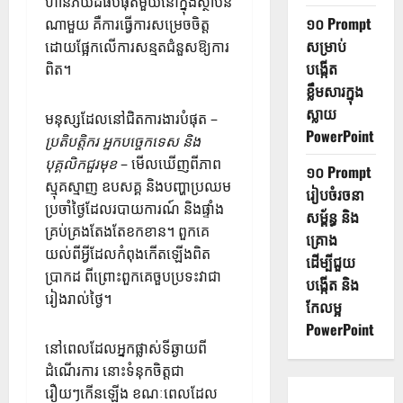
ហានិភ័យដ៏ធំបំផុតមួយនៅក្នុងស្ថាប័ន
១០ Prompt
ណាមួយ គឺការធ្វើការសម្រេចចិត្ត
សម្រាប់
ដោយផ្អែកលើការសន្មតជំនួសឱ្យការ
បង្កើត
ពិត។
ខ្លឹមសារក្នុង
ស្លាយ
មនុស្សដែលនៅជិតការងារបំផុត –
PowerPoint
ប្រតិបត្តិករ អ្នកបច្ចេកទេស និង
បុគ្គលិកជួរមុខ
– មើលឃើញពីភាព
១០ Prompt
ស្មុគស្មាញ ឧបសគ្គ និងបញ្ហាប្រឈម
រៀបចំរចនា
ប្រចាំថ្ងៃដែលរបាយការណ៍ និងផ្ទាំង
សម្ព័ន្ធ និង
គ្រប់គ្រងតែងតែខកខាន។ ពួកគេ
គ្រោង
យល់ពីអ្វីដែលកំពុងកើតឡើងពិត
ដើម្បីជួយ
ប្រាកដ ពីព្រោះពួកគេចួបប្រទះវាជា
បង្កើត និង
រៀងរាល់ថ្ងៃ។
កែលម្អ
PowerPoint
នៅពេលដែលអ្នកផ្លាស់ទីឆ្ងាយពី
ដំណើរការ នោះទំនុកចិត្តជា
រឿយៗកើនឡើង ខណៈពេលដែល