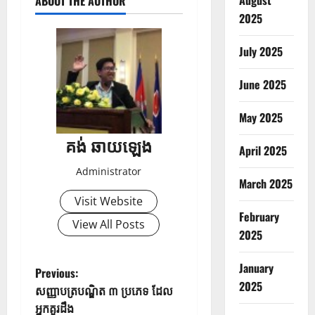
August
ABOUT THE AUTHOR
2025
July 2025
June 2025
May 2025
គង់ ឆាយឡេង
April 2025
Administrator
March 2025
Visit Website
February
View All Posts
2025
January
Previous:
2025
សញ្ញាបត្របណ្ឌិត ៣ ប្រភេទ ដែល
អ្នកគួរដឹង