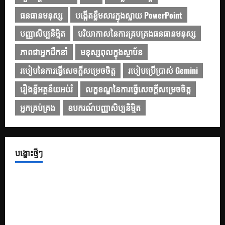
ធនធានមនុស្ស
បង្កើតខ្លឹមសារក្នុងស្លាយ PowerPoint
បញ្ញាសិប្បនិម្មិត
បរិយាកាសនៃការគ្របគ្រងធនធានមនុស្ស
ភាពជាអ្នកដឹកនាំ
មនុស្សពុលក្នុងស្ថាប័ន
របៀបនៃការធ្វើសេចក្តីសម្រេចចិត្ត
របៀបប្រើប្រាស់ Gemini
រឿងខ្លីអត្ថន័យអប់រំ
លក្ខខណ្ឌនៃការធ្វើសេចក្ដីសម្រេចចិត្ត
អ្នកគ្រប់គ្រង
ឧបករណ៍បញ្ញាសិប្បនិម្មិត
បង្ហោះថ្មីៗ
១០ Prompts ដើម្បីទទួលបានគំនិតក្នុងការតុបតែងស្លាយឱ្យកាន់តែ
ទាក់ទាញ
១០ Prompt សម្រាប់បង្កើតខ្លឹមសារក្នុងស្លាយ PowerPoint