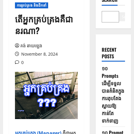
ការគ្រប់គ្រង និងដឹកនាំ
តើអ្នកគ្រប់គ្រងគឺជា
Search
នរណា?
គង់ ឆាយឡេង
RECENT
November 8, 2024
POSTS
0
១០
Prompts
ដើម្បីទទួល
បានគំនិតក្នុង
ការតុបតែង
ស្លាយឱ្យ
កាន់តែ
ទាក់ទាញ
១០ Prompt
អ្នកគ្រប់គ្រង (Manager)
គឺជាអ្នក