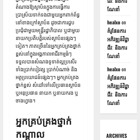
ជីវៈ និងការ
តំណាងឱ្យស្ថាប័នក្នុងការធ្វើការ
ណែនាំ
ប្រាស្រ័យទាក់ទងជាមួយអ្នកពាក់ព័ន្ធ
healxo
on
នៅខាងក្រៅស្ថាប័ន ដូចជាការជួប
ប្រជុំជាមួយមន្ត្រីរដ្ឋាភិបាល ឬជាមួយ
គំរូផែនការ
នាយកប្រតិបត្តិរបស់ស្ថាប័នផ្សេងៗ
អភិវឌ្ឍន៍វិជ្ជា
ទៀត។ ភាគច្រើននៃអ្នកគ្រប់គ្រងថ្នាក់
ជីវៈ និងការ
ខ្ពស់នៅក្នុងអង្គភាពអាជីវកម្មធំៗ
ណែនាំ
ទទួលបានសំណងទូទាត់ល្អប្រសើរ
healxo
on
ទាំងប្រាក់បៀវត្ស ប្រាក់បំណាច់ និង
អត្ថប្រយោជន៍ផ្សេងៗ។ អ្នកគ្រប់គ្រង
គំរូផែនការ
ថ្នាក់ខ្ពស់ សំដៅទៅលើប្រធានស្ថាប័ន
អភិវឌ្ឍន៍វិជ្ជា
ឬអនុប្រធាន នាយក ឬនាយករង ឬ
ជីវៈ និងការ
ចាងហ្វាង។
ណែនាំ
អ្នកគ្រប់គ្រងថ្នាក់
កណ្តាល
ARCHIVES