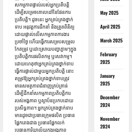
សកម្មភាពផ្ទាល់របស់អ្នកប្រតិបត្តិ
ដើម្បីសម្រេចគោលដៅនៃផែនការ
May 2025
ប្រតិបត្តិ។ ដូចនេះ អ្នកគ្រប់គ្រងថ្នាក់
April 2025
ទាប អនុវត្តការដឹកនាំ និងត្រួតពិនិត្យ
ដោយផ្ទាល់លើសកម្មភាពការងារ
March 2025
ប្រចាំថ្ងៃ ហើយធ្វើការសម្របសម្រួល
កែតម្រូវ ឬដោះស្រាយបញ្ហាភ្លាមៗក្នុង
February
ប្រតិបត្តិការផលិតកម្ម ឬសេវាកម្ម។
2025
ដោយហេតុថាអ្នកគ្រប់គ្រងថ្នាក់ទាប
ធ្វើការផ្ទាល់ជាមួយអ្នកប្រតិបត្តិ នោះ
January
តម្រូវឱ្យអ្នកគ្រប់គ្រងថ្នាក់ទាបត្រូវ
2025
មានសមត្ថភាពជំនាញគ្រប់គ្រាន់
ដើម្បីដឹកនាំសកម្មភាពប្រតិបត្តិការ
December
របស់អង្គភាព ឬស្ថាប័នប្រកបដោយ
2024
ប្រសិទ្ធភាព។ អ្នកគ្រប់គ្រងថ្នាក់ទាប
មានដូចជាប្រធានក្រុមផលិត ប្រធាន
November
ផ្នែករោងជាង ប្រធានផ្នែកលក់
2024
ប្រធានការិយាល័យក្នុងអង្គភាព