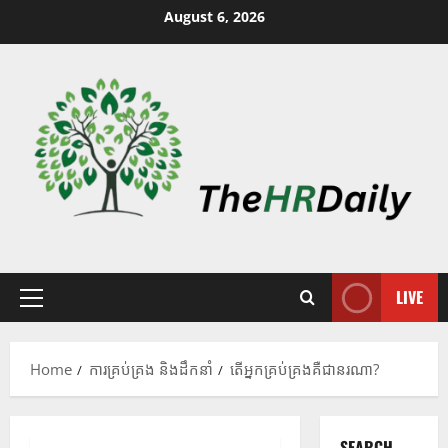
August 6, 2026
LIVE
Home
ការគ្រប់គ្រង និងដឹកនាំ
តើអ្នកគ្រប់គ្រងគឺជានរណា?
SEARCH