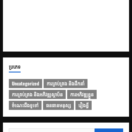
១០ Prompt រៀបចំរចនាសម្ព័ន្ធ និងគ្រោង ដើម្បីជួយបង្កើត និង
កែលម្អ PowerPoint
របៀបប្រើប្រាស់ Gemini សម្រាប់ការបកប្រែបែបអាជីព
៩ ឧបករណ៍បញ្ញាសិប្បនិម្មិត (AI) ឥតគិតថ្លៃល្អបំផុតដែលអ្នកគួរ
សាកល្បង
ប្រភេទ
Uncategorized
ការគ្រប់គ្រង និងដឹកនាំ
ការគ្រប់គ្រង និងអភិវឌ្ឍស្ថាប័ន
ការអភិវឌ្ឍខ្លួន
ចំណេះដឹងទូទៅ
ធនធានមនុស្ស
រឿងខ្លី