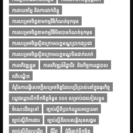
ការវាយតម្លៃ និងការដាក់ពិន្ទុ
ការសម្រេចចិត្តតាមកម្មវិធីកំណត់ទុកមុន
ការសម្រេចចិត្តតាមកម្មវិធីមិនបានកំណត់ទុកមុន
ការសម្រេចចិត្តស្ថិតក្រោមលក្ខខណ្ឌប្រាកដប្រជា
ការសម្រេចចិត្តស្ថិតក្រោមលក្ខខណ្ឌមិនជាក់លាក់
ការអភិវឌ្ឍខ្លួន
ការអភិវឌ្ឍន៍វិជ្ជាជីវៈ និងកិច្ចការរដ្ឋបាល
គតិបណ្ឌិត
គំរូនៃការធ្វើសេចក្ដីសម្រេចចិត្តដែលប្រើប្រាស់នៅក្នុងធុរកិច្ច
ឃ្លោងឃ្លាលើកទឹកចិត្តចំនួន ១០០ សម្រាប់ជនភៀសខ្លួន
ចំណេះដឹងទូទៅ
ច្បាប់ស្ដីពិប្រាក់ឈ្នួលអប្បបរមា
ច្បាប់ស្ដីពីការងារ
ច្បាប់ស្ដីពីរបបសន្តិសុខសង្គម
ច្បាប់ស្ដីពីសហជីព
ជីវិត
ជំងឺធ្លាក់ទឹកចិត្ត