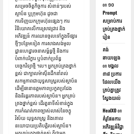
on
១០
សម្រេចចិត្តកិច្ចការ សំខាន់ៗរបស់
Prompt
ស្ថាប័ន ឬក្រុមហ៊ុន ដូចជា
សម្រាប់ការ
ការទិញយកក្រុមហ៊ុនផ្សេងៗ ការ
វិនិយោគលើការស្រាវជ្រាវ និង
គ្រប់គ្រងថ្នាក់
អភិវឌ្ឍន៍ ការឈានចូលទៅក្នុងទីផ្សារ
រៀន
ថ្មីៗបន្ថែមទៀត ការសាងសង់មូល
គង់
ដ្ឋានហេដ្ឋារចនាសម្ព័ន្ធថ្មី និងការ
ឆាយឡេង
បំពាក់បរិក្ខារ ឬបំពាក់ប្រព័ន្ធ
on
មង្គល
បច្ចេកវិទ្យាថ្មី ។ល។ អ្នកគ្រប់គ្រងថ្នាក់
ខ្ពស់ ជាក្បាលម៉ាស៊ីនដឹកនាំរាល់
៣៨ ប្រការ
សកម្មភាពជាយុទ្ធសាស្ត្ររបស់ស្ថាប័ន
ដែលយើង
ដើម្បីធានាឧត្ដមភាពប្រកួតប្រជែង
គ្រប់គ្នាត្រូវ
និងនិរន្តរភាពរបស់ស្ថាប័ន។ អ្នកគ្រប់
ស្វែងយល់
គ្រងថ្នាក់ខ្ពស់ ដើរតួនាទីសំខាន់ក្នុង
HealXO
on
ការកំណត់ភាពច្បាស់លាស់នៃចក្ខុ
វិស័យ យុទ្ធសាស្ត្រ និងគោល
គំរូផែនការ
នយោបាយប្រតិបត្តិរបស់ស្ថាប័ន។
អភិវឌ្ឍន៍វិជ្ជា
អ្នកគ្រប់គ្រងថ្នាក់ខ្ពស់ ក៏ជាអ្នក