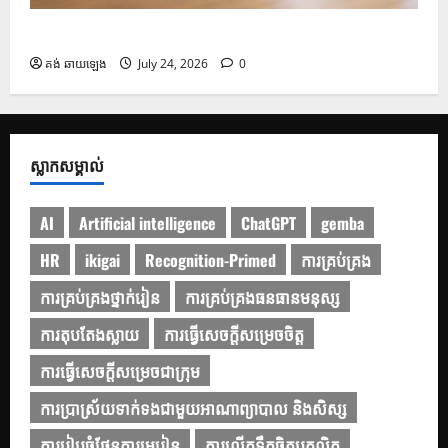
របៀបប្រើប្រាស់ Gemini សម្រាប់ការបកប្រែបែបអាជីព
គង់ ឆាយឡេង
July 24, 2026
0
ស្លាកសម្គាល់
AI
Artificial intelligence
ChatGPT
gemba
HR
ikigai
Recognition-Primed
ការគ្រប់គ្រង
ការគ្រប់គ្រងថ្នាក់រៀន
ការគ្រប់គ្រងធនធានមនុស្ស
ការតុបតែងស្លាយ
ការធ្វើសេចក្ដីសម្រេចចិត្ត
ការធ្វើសេចក្តីសម្រេចជាក្រុម
ការប្រាស្រ័យទាក់ទងជាមួយអាណាព្យាបាល និងសិស្ស
ការរៀបចំផែនការមេរៀន
ការលើកទឹកចិត្តបុគ្គលិក