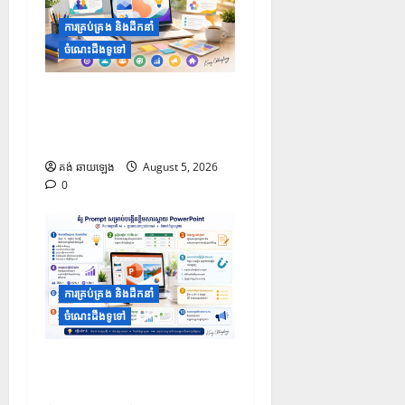
ការគ្រប់គ្រង និងដឹកនាំ
ចំណេះដឹងទូទៅ
១០ Prompts ដើម្បីទទួលបាន
គំនិតក្នុងការតុបតែងស្លាយឱ្យ
កាន់តែទាក់ទាញ
គង់ ឆាយឡេង
August 5, 2026
0
ការគ្រប់គ្រង និងដឹកនាំ
ចំណេះដឹងទូទៅ
១០ Prompt សម្រាប់បង្កើត
ខ្លឹមសារក្នុងស្លាយ PowerPoint