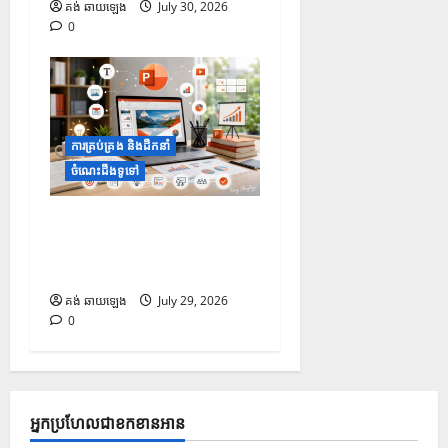
គង់ ឆាយឡេង
July 30, 2026
0
ការគ្រប់គ្រង និងដឹកនាំ
ចំណេះដឹងទូទៅ
១០ Prompt រៀបចំរចនាសម្ព័ន្ធ
និងគ្រោង ដើម្បីជួយបង្កើត និង
កែលម្អ PowerPoint
គង់ ឆាយឡេង
July 29, 2026
0
អ្នកប្រហែលជាខកខានអាន