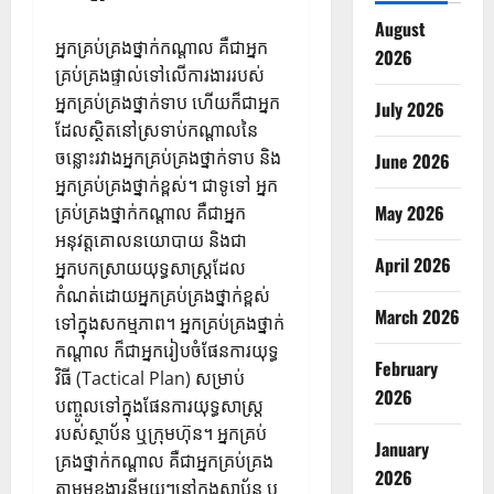
August
អ្នកគ្រប់គ្រងថ្នាក់កណ្តាល គឺជាអ្នក
2026
គ្រប់គ្រងផ្ទាល់ទៅលើការងាររបស់
អ្នកគ្រប់គ្រងថ្នាក់ទាប ហើយក៏ជាអ្នក
July 2026
ដែលស្ថិតនៅស្រទាប់កណ្តាលនៃ
ចន្លោះរវាងអ្នកគ្រប់គ្រងថ្នាក់ទាប និង
June 2026
អ្នកគ្រប់គ្រងថ្នាក់ខ្ពស់។ ជាទូទៅ អ្នក
May 2026
គ្រប់គ្រងថ្នាក់កណ្តាល គឺជាអ្នក
អនុវត្តគោលនយោបាយ និងជា
April 2026
អ្នកបកស្រាយយុទ្ធសាស្ត្រដែល
កំណត់ដោយអ្នកគ្រប់គ្រងថ្នាក់ខ្ពស់
March 2026
ទៅក្នុងសកម្មភាព។ អ្នកគ្រប់គ្រងថ្នាក់
កណ្តាល ក៏ជាអ្នករៀបចំផែនការយុទ្ធ
February
វិធី (Tactical Plan) សម្រាប់
2026
បញ្ចូលទៅក្នុងផែនការយុទ្ធសាស្ត្រ
របស់ស្ថាប័ន ឬក្រុមហ៊ុន។ អ្នកគ្រប់
January
គ្រងថ្នាក់កណ្តាល គឺជាអ្នកគ្រប់គ្រង
2026
តាមមុខងារនីមួយៗនៅក្នុងស្ថាប័ន ឬ