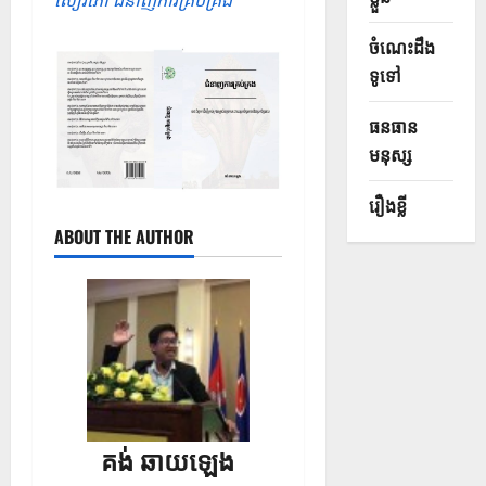
សៀវភៅ ជំនាញការគ្រប់គ្រង
ចំណេះដឹង
ទូទៅ
ធនធាន
មនុស្ស
រឿងខ្លី
ABOUT THE AUTHOR
គង់ ឆាយឡេង