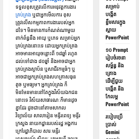
សម្រាប់
ទទួលខុសត្រូវលើការអនុវត្តការងារ
បង្កើត
គ្រប់គ្រង
ឬជាអ្នកមើលការ ខុស
ខ្លឹមសារក្នុង
ត្រូវលើសកម្មភាពការងាររបស់អ្នក
ស្លាយ
ដទៃ។ មិនមានការកំណត់ណាមួយ
PowerPoint
ពាក់ព័ន្ធនឹង អាយុ ឬភេទ សម្រាប់អ្នក
គ្រប់គ្រងនោះទេ ដោយអ្នកគ្រប់គ្រង
១០ Prompt
អាចមានអាយុចន្លោះពី ១៨ឆ្នាំ រហូត
រៀបចំរចនា
ដល់ទៅជាង ៨០ឆ្នាំ និងអាចជាអ្នក
សម្ព័ន្ធ និង
គ្រប់គ្រងស្ថាប័ន ឬសាជីវកម្មធំៗ ឬ
គ្រោង
អាចជាអ្នកគ្រប់គ្រងសហគ្រាសធុន
ដើម្បីជួយ
តូច ឬមធ្យម។ អ្នកគ្រប់គ្រង ក៏
បង្កើត និង
មិនមែនមាននៅតែក្នុងវិស័យឯកជន
កែលម្អ
នោះទេ វិស័យសាធារណៈក៏មានដូច
PowerPoint
គ្នាដែរ ដូចជានៅតាមសាកល
វិទ្យាល័យ សាលារៀន មន្ទីរពេទ្យ មន្ទីរ
របៀបប្រើ
ក្រសួង នាយកដ្ឋានរបស់រដ្ឋ អង្គការ
ប្រាស់
ក្រៅរដ្ឋាភិបាល សារៈមន្ទីរ
Gemini
ទេសចរណ៍ សិល្បៈ ក្រុមតន្ត្រី ។ល។