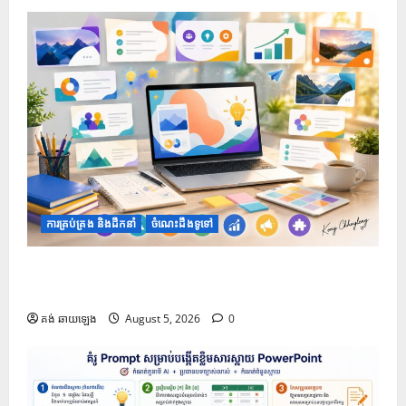
ការគ្រប់គ្រង និងដឹកនាំ
ចំណេះដឹងទូទៅ
១០ Prompts ដើម្បីទទួលបានគំនិតក្នុងការតុបតែងស្លាយឱ្យ
កាន់តែទាក់ទាញ
គង់ ឆាយឡេង
August 5, 2026
0