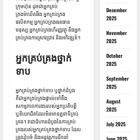
ក្រុមហ៊ុន ដូចជាអ្នកគ្រប់
December
គ្រងម៉ាឃីតធីង អ្នកគ្រប់គ្រង
2025
ផលិតកម្ម អ្នកគ្រប់គ្រងធនធាន
មនុស្ស អ្នកគ្រប់គ្រងហិរញ្ញវត្ថុ និងអ្នក
November
គ្រប់គ្រងការស្រាវជ្រាវ និងអភិវឌ្ឍន៍។
2025
អ្នកគ្រប់គ្រងថ្នាក់
October
2025
ទាប
September
2025
អ្នកគ្រប់គ្រងថ្នាក់ទាប ឬថ្នាក់ដំបូង
គឺជាអ្នកគ្រប់គ្រងផ្ទាល់ទៅនឹង
August
សកម្មភាពការងាររបស់អ្នកប្រតិបត្តិ
2025
ឬនិយោជិតដែលមិនមានតួនាទីគ្រប់
គ្រង។ វាជាជំហានដំបូងនៃការគ្រប់
July 2025
គ្រងរបស់អ្នកគ្រប់គ្រងថ្នាក់ទាប ដែល
ត្រូវរៀបចំ និងអនុវត្តការដឹកនាំ
June 2025