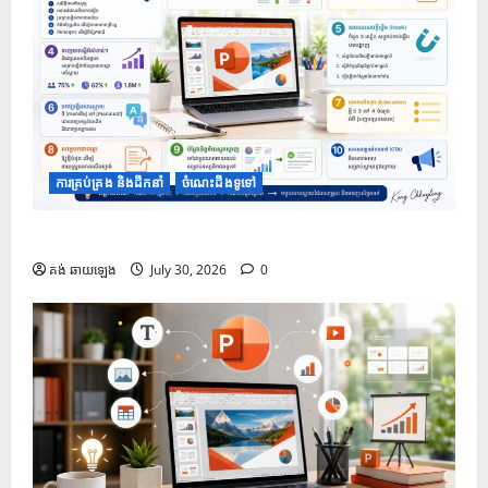
ការគ្រប់គ្រង និងដឹកនាំ
ចំណេះដឹងទូទៅ
១០ Prompt សម្រាប់បង្កើតខ្លឹមសារក្នុងស្លាយ PowerPoint
គង់ ឆាយឡេង
July 30, 2026
0