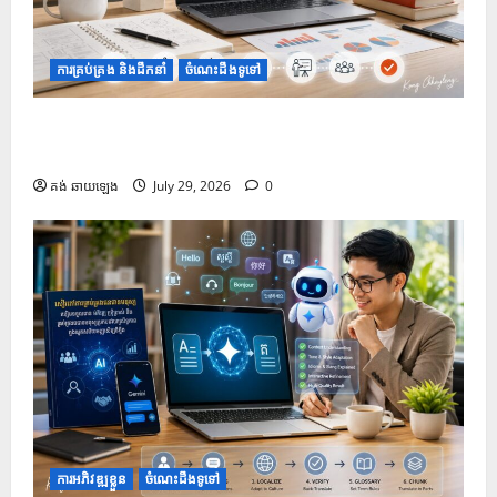
ការគ្រប់គ្រង និងដឹកនាំ
ចំណេះដឹងទូទៅ
១០ Prompt រៀបចំរចនាសម្ព័ន្ធ និងគ្រោង ដើម្បីជួយបង្កើត
និងកែលម្អ PowerPoint
គង់ ឆាយឡេង
July 29, 2026
0
ការអភិវឌ្ឍខ្លួន
ចំណេះដឹងទូទៅ