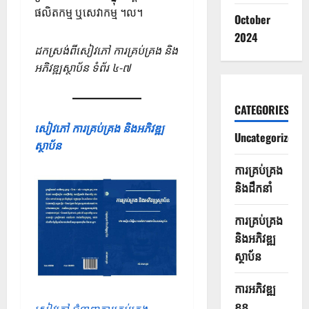
ផលិតកម្ម ឬសេវាកម្ម ។ល។
October
2024
ដកស្រង់ពីសៀវភៅ ការគ្រប់គ្រង និង
អភិវឌ្ឍស្ថាប័ន ទំព័រ ៤-៧
CATEGORIES
សៀវភៅ ការគ្រប់គ្រង និងអភិវឌ្ឍ
Uncategorized
ស្ថាប័ន
ការគ្រប់គ្រង
និងដឹកនាំ
ការគ្រប់គ្រង
និងអភិវឌ្ឍ
ស្ថាប័ន
ការអភិវឌ្ឍ
ខ្លួន