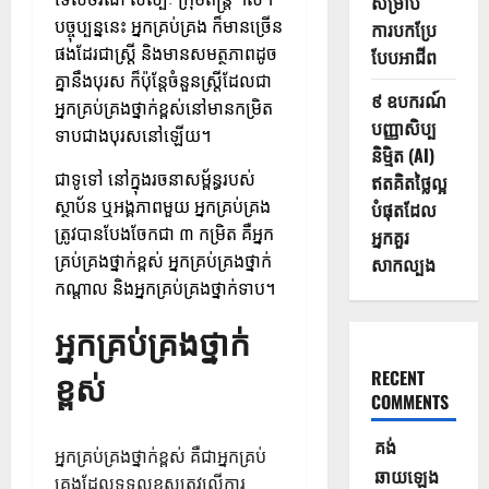
សម្រាប់
បច្ចុប្បន្ននេះ អ្នកគ្រប់គ្រង ក៏មានច្រើន
ការបកប្រែ
ផងដែរជាស្ត្រី និងមានសមត្ថភាពដូច
បែបអាជីព
គ្នានឹងបុរស ក៏ប៉ុន្តែចំនួនស្ត្រីដែលជា
៩ ឧបករណ៍
អ្នកគ្រប់គ្រងថ្នាក់ខ្ពស់នៅមានកម្រិត
បញ្ញាសិប្ប
ទាបជាងបុរសនៅឡើយ។
និម្មិត (AI)
ជាទូទៅ នៅក្នុងរចនាសម្ព័ន្ធរបស់
ឥតគិតថ្លៃល្អ
ស្ថាប័ន ឬអង្គភាពមួយ អ្នកគ្រប់គ្រង
បំផុតដែល
ត្រូវបានបែងចែកជា ៣ កម្រិត គឺអ្នក
អ្នកគួរ
គ្រប់គ្រងថ្នាក់ខ្ពស់ អ្នកគ្រប់គ្រងថ្នាក់
សាកល្បង
កណ្តាល និងអ្នកគ្រប់គ្រងថ្នាក់ទាប។
អ្នកគ្រប់គ្រងថ្នាក់
ខ្ពស់
RECENT
COMMENTS
គង់
អ្នកគ្រប់គ្រងថ្នាក់ខ្ពស់ គឺជាអ្នកគ្រប់
ឆាយឡេង
គ្រងដែលទទួលខុសត្រូវលើការ