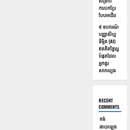
សម្រាប់
ការបកប្រែ
បែបអាជីព
៩ ឧបករណ៍
បញ្ញាសិប្ប
និម្មិត (AI)
ឥតគិតថ្លៃល្អ
បំផុតដែល
អ្នកគួរ
សាកល្បង
RECENT
COMMENTS
គង់
ឆាយឡេង