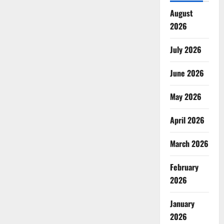
August
2026
July 2026
June 2026
May 2026
April 2026
March 2026
February
2026
January
2026