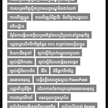
ការសម្រេចចិត្តស្ថិតក្រោមលក្ខខណ្ឌមិនជាក់លាក់
ការអភិវឌ្ឍខ្លួន
ការអភិវឌ្ឍន៍វិជ្ជាជីវៈ និងកិច្ចការរដ្ឋបាល
គតិបណ្ឌិត
គំរូនៃការធ្វើសេចក្ដីសម្រេចចិត្តដែលប្រើប្រាស់នៅក្នុងធុរកិច្ច
ឃ្លោងឃ្លាលើកទឹកចិត្តចំនួន ១០០ សម្រាប់ជនភៀសខ្លួន
ចំណេះដឹងទូទៅ
ច្បាប់ស្ដីពិប្រាក់ឈ្នួលអប្បបរមា
ច្បាប់ស្ដីពីការងារ
ច្បាប់ស្ដីពីរបបសន្តិសុខសង្គម
ច្បាប់ស្ដីពីសហជីព
ជីវិត
ជំងឺធ្លាក់ទឹកចិត្ត
ធនធានមនុស្ស
បង្កើតខ្លឹមសារក្នុងស្លាយ PowerPoint
បញ្ញាសិប្បនិម្មិត
បរិយាកាសនៃការគ្របគ្រងធនធានមនុស្ស
ភាពជាអ្នកដឹកនាំ
មនុស្សពុលក្នុងស្ថាប័ន
របៀបនៃការធ្វើសេចក្តីសម្រេចចិត្ត
របៀបប្រើប្រាស់ Gemini