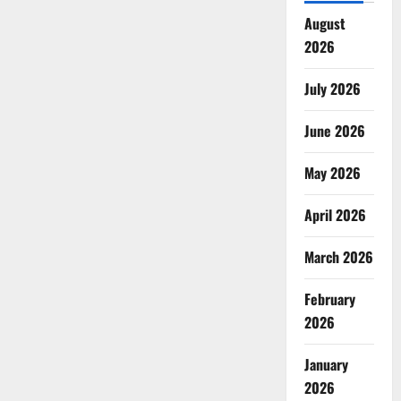
August
2026
July 2026
June 2026
May 2026
April 2026
March 2026
February
2026
January
2026