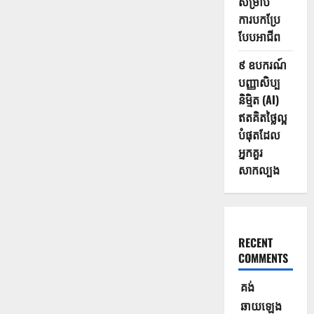
សម្រាប់
ការបកប្រែ
បែបអាជីព
៩ ឧបករណ៍
បញ្ញាសិប្ប
និម្មិត (AI)
ឥតគិតថ្លៃល្អ
បំផុតដែល
អ្នកគួរ
សាកល្បង
RECENT
COMMENTS
គង់
ឆាយឡេង