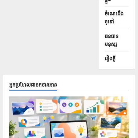
ចំណេះដឹង
ទូទៅ
ធនធាន
មនុស្ស
រឿងខ្លី
អ្នកប្រហែលជាខកខានអាន