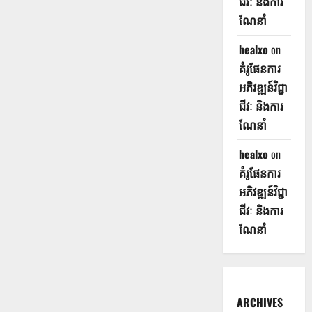
ជីវៈ និងការ
ណែនាំ
healxo
on
គំរូផែនការ
អភិវឌ្ឍន៍វិជ្ជា
ជីវៈ និងការ
ណែនាំ
healxo
on
គំរូផែនការ
អភិវឌ្ឍន៍វិជ្ជា
ជីវៈ និងការ
ណែនាំ
ARCHIVES