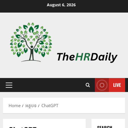
August 6, 2026
LIVE
Home
អត្ថបទ
ChatGPT
SEARCH