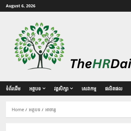
August 6, 2026
ទំព័រដើម
អត្ថបទ
វគ្គសិក្សា
សេវាកម្ម
ផលិតផល
Home
អត្ថបទ
អាចារ្យ