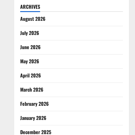
ARCHIVES
August 2026
July 2026
June 2026
May 2026
April 2026
March 2026
February 2026
January 2026
December 2025