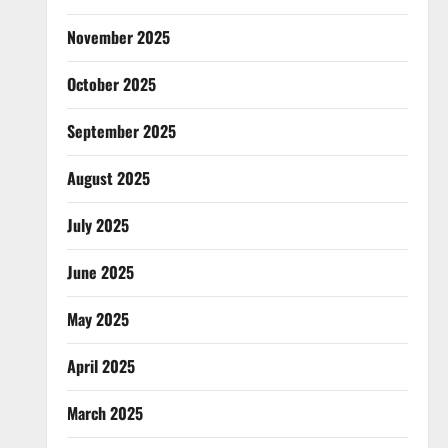
November 2025
October 2025
September 2025
August 2025
July 2025
June 2025
May 2025
April 2025
March 2025