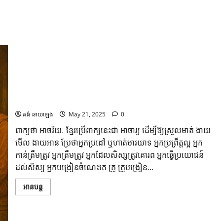
អាចារ្យ​ ៥ ពួក ដែលយើងគួរដឹង
គង់ ឆាយឡេង
May 21, 2025
0
ពាក្យ​ថា អាចរិយៈ ខ្មែរ​ប្រើ​ពាក្យ​នេះ​ជា អាចារ្យ ដើម្បី​ឱ្យ​ស្រួល​មាត់ ងាយ​
មើល ងាយ​អាន​ ប្រែ​ថាអ្នក​ប្រដៅ​ ឬ​ហាត់​មារយាទ​ អ្នក​ប្រព្រឹត្ត​ល្អ​ អ្នក​
កាន់​ត្រឹមត្រូវ​ អ្នក​ត្រឹមត្រូវ​ អ្នក​ដែល​សិស្ស​ត្រូវ​គោរព​ អ្នក​ធ្វើ​ប្រយោជន៍​
ដល់​សិស្ស​ អ្នក​បង្រៀន​ចំណេះ​គេ​ គ្រូ​ គ្រូបង្រៀន​...
អានបន្ត