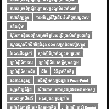
ការសម្រេចចិត្តស្ថិតក្រោមលក្ខខណ្ឌមិនជាក់លាក់
ការអភិវឌ្ឍខ្លួន
ការអភិវឌ្ឍន៍វិជ្ជាជីវៈ និងកិច្ចការរដ្ឋបាល
គតិបណ្ឌិត
គំរូនៃការធ្វើសេចក្ដីសម្រេចចិត្តដែលប្រើប្រាស់នៅក្នុងធុរកិច្ច
ឃ្លោងឃ្លាលើកទឹកចិត្តចំនួន ១០០ សម្រាប់ជនភៀសខ្លួន
ចំណេះដឹងទូទៅ
ច្បាប់ស្ដីពិប្រាក់ឈ្នួលអប្បបរមា
ច្បាប់ស្ដីពីការងារ
ច្បាប់ស្ដីពីរបបសន្តិសុខសង្គម
ច្បាប់ស្ដីពីសហជីព
ជីវិត
ជំងឺធ្លាក់ទឹកចិត្ត
ធនធានមនុស្ស
បង្កើតខ្លឹមសារក្នុងស្លាយ PowerPoint
បញ្ញាសិប្បនិម្មិត
បរិយាកាសនៃការគ្របគ្រងធនធានមនុស្ស
ភាពជាអ្នកដឹកនាំ
មនុស្សពុលក្នុងស្ថាប័ន
របៀបនៃការធ្វើសេចក្តីសម្រេចចិត្ត
របៀបប្រើប្រាស់ Gemini