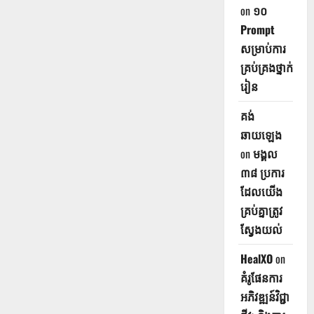
on
១០
Prompt
សម្រាប់ការ
គ្រប់គ្រងថ្នាក់
រៀន
គង់
ឆាយឡេង
on
មង្គល
៣៨ ប្រការ
ដែលយើង
គ្រប់គ្នាត្រូវ
ស្វែងយល់
HealXO
on
គំរូផែនការ
អភិវឌ្ឍន៍វិជ្ជា