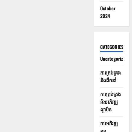
October
2024
CATEGORIES
Uncategorized
ការគ្រប់គ្រង
និងដឹកនាំ
ការគ្រប់គ្រង
និងអភិវឌ្ឍ
ស្ថាប័ន
ការអភិវឌ្ឍ
ខ្លួន