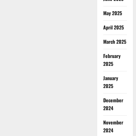
May 2025
April 2025
March 2025
February
2025
January
2025
December
2024
November
2024