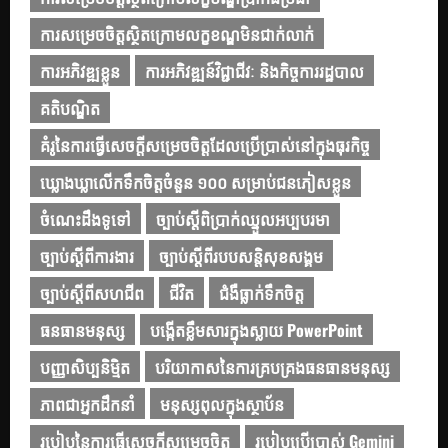
ការសម្រេចចិត្តស្ថិតក្រោមលក្ខខណ្ឌមិនជាក់លាក់
ការអភិវឌ្ឍខ្លួន
ការអភិវឌ្ឍន៍វិជ្ជាជីវៈ និងកិច្ចការរដ្ឋបាល
គតិបណ្ឌិត
គំរូនៃការធ្វើសេចក្ដីសម្រេចចិត្តដែលប្រើប្រាស់នៅក្នុងធុរកិច្ច
ឃ្លោងឃ្លាលើកទឹកចិត្តចំនួន ១០០ សម្រាប់ជនភៀសខ្លួន
ចំណេះដឹងទូទៅ
ច្បាប់ស្ដីពិប្រាក់ឈ្នួលអប្បបរមា
ច្បាប់ស្ដីពីការងារ
ច្បាប់ស្ដីពីរបបសន្តិសុខសង្គម
ច្បាប់ស្ដីពីសហជីព
ជីវិត
ជំងឺធ្លាក់ទឹកចិត្ត
ធនធានមនុស្ស
បង្កើតខ្លឹមសារក្នុងស្លាយ PowerPoint
បញ្ញាសិប្បនិម្មិត
បរិយាកាសនៃការគ្របគ្រងធនធានមនុស្ស
ភាពជាអ្នកដឹកនាំ
មនុស្សពុលក្នុងស្ថាប័ន
របៀបនៃការធ្វើសេចក្តីសម្រេចចិត្ត
របៀបប្រើប្រាស់ Gemini