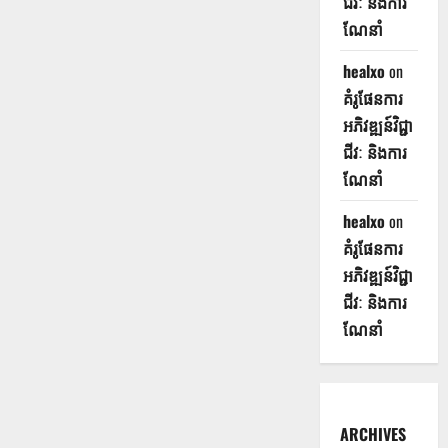
ជីវៈ និងការ
ណែនាំ
healxo
on
គំរូផែនការ
អភិវឌ្ឍន៍វិជ្ជា
ជីវៈ និងការ
ណែនាំ
healxo
on
គំរូផែនការ
អភិវឌ្ឍន៍វិជ្ជា
ជីវៈ និងការ
ណែនាំ
ARCHIVES