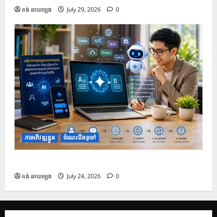
គង់ ឆាយឡេង
July 29, 2026
0
ការអភិវឌ្ឍខ្លួន
ចំណេះដឹងទូទៅ
របៀបប្រើប្រាស់ Gemini សម្រាប់ការបកប្រែបែបអាជីព
គង់ ឆាយឡេង
July 24, 2026
0