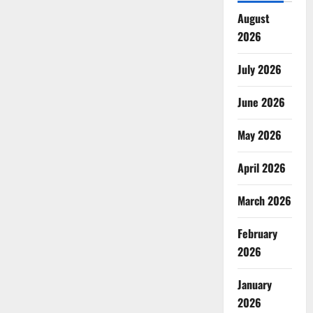
August
2026
July 2026
June 2026
May 2026
April 2026
March 2026
February
2026
January
2026