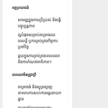
អត្ថប្រយោជន៍
សាមញ្ញក្នុងការប្រើប្រាស់ និងធ្វើ
បច្ចុប្បន្នភាព
ល្អបំផុតសម្រាប់គម្រោងរយៈ
ពេលខ្លី ឬការគ្រប់គ្រងកិច្ចការ
ប្រចាំថ្ងៃ
ជួយក្នុងការគ្រប់គ្រងពេលវេលា
និងការកំណត់អាទិភាព។
ពេលណាមិនត្រូវប្រើ
គម្រោងធំ និងស្មុគ្រស្មាញ
ទាមទារការសហការអន្តរនាយក
ដ្ឋាន
គម្រោងដែលទាមទារការ