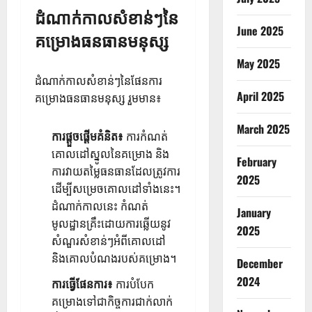
ដំណាក់កាលសំខាន់ៗនៃ
June 2025
គម្រោងធនធានមនុស្ស
May 2025
ដំណាក់កាលសំខាន់ៗនៃផែនការ
April 2025
គម្រោងធនធានមនុស្ស រួមមាន៖
March 2025
ការផ្តួចផ្តើមគំនិត៖
ការកំណត់
គោលដៅស្នូលនៃគម្រោង និង
February
ការវាយតម្លៃធនធានដែលត្រូវការ
2025
ដើម្បីសម្រេចគោលដៅទាំងនេះ។
ដំណាក់កាលនេះ កំណត់
January
មូលដ្ឋានគ្រឹះដោយការឆ្លើយនូវ
2025
សំណួរសំខាន់ៗអំពីគោលដៅ
និងគោលបំណងរបស់គម្រោង។
December
2024
ការធ្វើផែនការ៖
ការបំបែក
គម្រោងទៅជាកិច្ចការជាក់លាក់