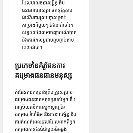
ដែលមានរចនាសម្ព័ន្ធ ធីម
ធនធានមនុស្សអាចអនុវត្តតាម
ដំណើរការស្របគ្នាសម្រាប់
គម្រោងនីមួយៗ ដែលនាំទៅរក
លទ្ធផលដែលអាចព្យាករណ៍បាន
និងការកែលម្អជាបន្តបន្ទាប់តាម
ពេលវេលា។
ប្រភេទនៃគំរូផែនការ
គម្រោងធនធានមនុស្ស
គំរូផែនការគម្រោងត្រឹមត្រូវសម្រាប់
គម្រោងធនធានមនុស្សរបស់អ្នក នឹង
អាស្រ័យលើភាពស្មុគស្មាញនៃ
គម្រោង ទំហំធីម និងរចនាសម្ព័ន្ធ និង
ការកំណត់ពេលវេលាដែលពាក់ព័ន្ធ។
គម្រោងកាន់តែធំជាមួយធីមឆ្លង