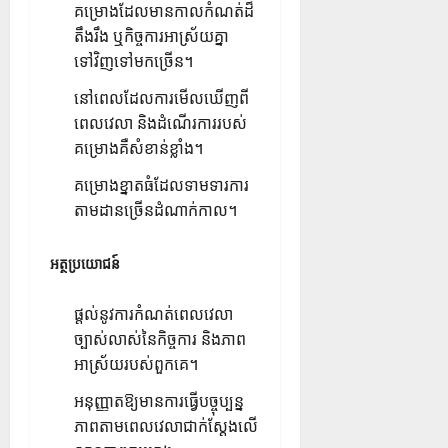
គម្រោងដែលមានកាលកំណត់ដ៏
តឹងរឹង ឬកិច្ចការអាស្រ័យគ្នា
ទៅវិញទៅមកច្រើន។
នៅពេលដែលការមើលឃើញពី
ពេលវេលា និងដំណើរការរបស់
គម្រោងគឺសំខាន់ខ្លាំង។
គម្រោងខ្នាតធំដែលទាមទារការ
តាមដានច្រើនដំណាក់កាល។
អត្ថប្រយោជន៍
ផ្តល់នូវការកំណត់ពេលវេលា
ច្បាស់លាស់នៃកិច្ចការ និងភាព
អាស្រ័យរបស់ពួកគេ។
អនុញ្ញាតឱ្យមានការធ្វើបច្ចុប្បន្ន
ភាពតាមពេលវេលាជាក់ស្តែងលើ