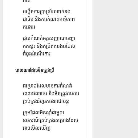
បង្កើនការប្រាស្រ័យទាក់ទង
ជាធីម និងការកំណត់អាទិភាព
ការងារ
ជួយកំណត់អត្តសញ្ញាណបញ្ហា
កកស្ទះ និងកម្រិតការងារដែល
កំពុងដំណើរការ
ពេលណាដែលមិនត្រូវប្រើ
គម្រោងដែលមានការកំណត់
ពេលវេលាថេរ និងមិនត្រូវការការ
គ្រប់គ្រងរំហូរការងារជាបន្ត
ក្រុមដែលមិនស៊ាំជាមួយ
ឧបករណ៍គ្រប់គ្រងគម្រោងដែល
អាចមើលឃើញ