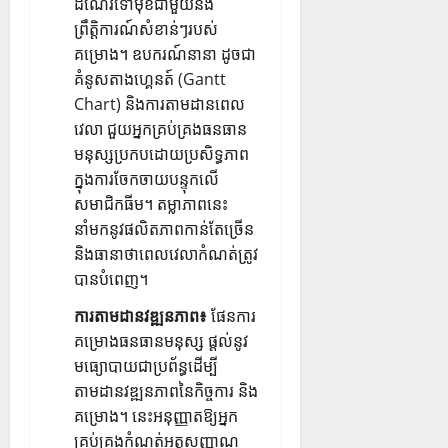
ដំណើរទៅមុខជាមួយនឹង
ព្រឹត្តិការណ៍សំខាន់ៗរបស់
គម្រោង។ ឧបករណ៍នានា ដូចជា
គំនូសតាងហ្គេនត៍ (Gantt
Chart) និងការតាមដានពេល
វេលា ជួយអ្នកគ្រប់គ្រងធនធាន
មនុស្សប្រកបដោយប្រសិទ្ធភាព
ក្នុងការចែកចាយបន្ទុកលើ
សមាជិកធីម។ តម្លាភាពនេះ
នាំមកនូវផលិតភាពកាន់តែច្រើន
និងធានាថាពេលវេលាកំណត់ត្រូវ
បានបំពេញ។
ការតាមដានវឌ្ឍនភាព៖
ផែនការ
គម្រោងធនធានមនុស្ស ផ្តល់នូវ
មធ្យោបាយជាប្រព័ន្ធដើម្បី
តាមដានវឌ្ឍនភាពនៃកិច្ចការ និង
គម្រោង។ នេះអនុញ្ញាតឱ្យអ្នក
គ្រប់គ្រងកំណត់អត្តសញ្ញាណ