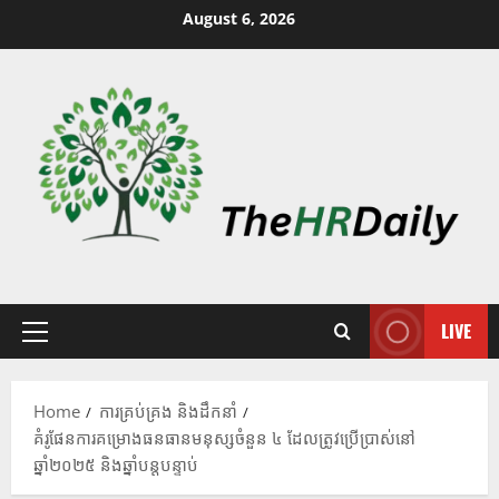
August 6, 2026
LIVE
Home
ការគ្រប់គ្រង និងដឹកនាំ
គំរូផែនការគម្រោងធនធានមនុស្សចំនួន ៤ ដែលត្រូវប្រើប្រាស់នៅ
ឆ្នាំ២០២៥ និងឆ្នាំបន្តបន្ទាប់