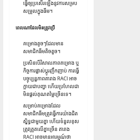
ធ្វើឲ្យប្រសើរឡើងនូវការសម្រប
សម្រួលក្នុងធីម។
ពេលណាដែលមិនត្រូវប្រើ
គម្រោងតូចៗដែលមាន
សមាជិកធីមតិចតួច។
ប្រសិនបើវិសាលភាពគម្រោង ឬ
កិច្ចការផ្លាស់ប្តូរញឹកញាប់ ការធ្វើ
បច្ចុប្បន្នភាពតារាង RACI អាច
ក្លាយជាបញ្ហា ហើយប្រហែលជា
មិនផ្តល់គុណតម្លៃច្រើនទេ។
សម្រាប់គម្រោងដែល
សមាជិកធីមត្រូវធ្វើការយ៉ាងជិត
ស្និទ្ធជាមួយគ្នា ហើយទំនួលខុស
ត្រូវត្រួតលើគ្នាច្រើន តារាង
RACI អាចមានអារម្មណ៍ថា