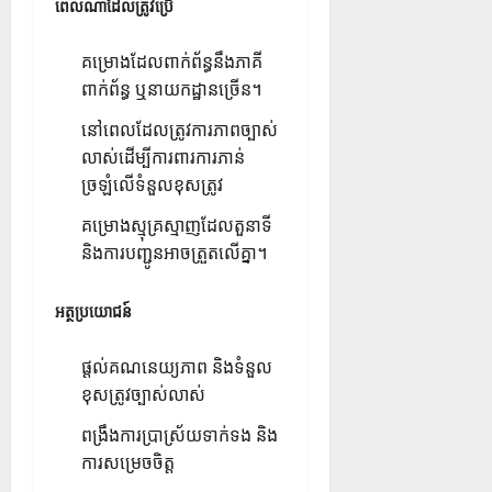
ពេលណាដែលត្រូវប្រើ
គម្រោងដែលពាក់ព័ន្ធនឹងភាគី
ពាក់ព័ន្ធ ឬនាយកដ្ឋានច្រើន។
នៅពេលដែលត្រូវការភាពច្បាស់
លាស់ដើម្បីការពារការភាន់
ច្រឡំលើទំនួលខុសត្រូវ
គម្រោងស្មុគ្រស្មាញដែលតួនាទី
និងការបញ្ជូនអាចត្រួតលើគ្នា។
អត្ថប្រយោជន៍
ផ្តល់គណនេយ្យភាព និងទំនួល
ខុសត្រូវច្បាស់លាស់
ពង្រឹងការប្រាស្រ័យទាក់ទង និង
ការសម្រេចចិត្ត