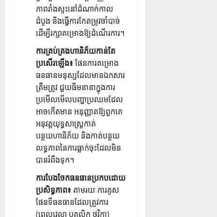
ភាពរាំងស្ទះនៅដំណាក់កាល
ដំបូង និងធ្វើការកែតម្រូវចាំបាច់
ដើម្បីរក្សាគម្រោងឱ្យដំណើរការ។
ការគ្រប់គ្រងហានិភ័យកាន់តែ
ប្រសើរឡើង៖
ផែនការគម្រោង
ធនធានមនុស្សដែលមានឯកសារ
ត្រឹមត្រូវ ជួយធីមនានាក្នុងការ
ប្រមើលមើលបញ្ហាប្រឈមដែល
អាចកើតមាន អនុញ្ញាតឱ្យពួកគេ
អនុវត្តយុទ្ធសាស្រ្តកាត់
បន្ថយហានិភ័យ និងកាត់បន្ថយ
លទ្ធភាពនៃការធ្លាក់ចុះដែលមិន
បានរំពឹងទុក។
ការបែងចែកធនធានប្រកបដោយ
ប្រសិទ្ធភាព៖
តាមរយៈការគូស
ផែនទីធនធានដែលត្រូវការ
(ពេលវេលា បុគ្គលិក ថវិកា)