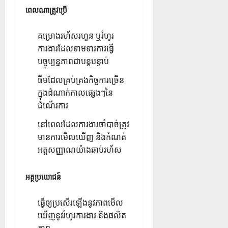
ពេលណាត្រូវប្រើ
គម្រោងរហ័សរហួន ឬរំហូរ
ការងារដែលទាមទារការធ្វើ
បច្ចុប្បន្នភាពជាបន្តបន្ទាប់
ធីមដែលគ្រប់គ្រងកិច្ចការច្រើន
ក្នុងដំណាក់កាលផ្សេងៗនៃ
ដំណើរការ
នៅពេលដែលការងារចាំបាច់ត្រូវ
មានការមើលឃើញ និងកំណត់
អត្តសញ្ញាណយ៉ាងឆាប់រហ័ស
អត្ថប្រយោជន៍
ធ្វើឲ្យប្រសើរឡើងនូវភាពមើល
ឃើញនូវរំហូរការងារ និងផលិត
ភាព