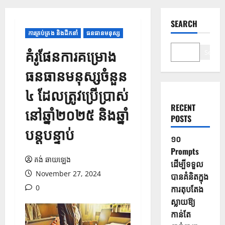
SEARCH
ការគ្រប់គ្រង និងដឹកនាំ
ធនធានមនុស្ស
គំរូផែនការគម្រោង
Search
ធនធានមនុស្សចំនួន
៤ ដែលត្រូវប្រើប្រាស់
RECENT
នៅឆ្នាំ២០២៥ និងឆ្នាំ
POSTS
បន្តបន្ទាប់
១០
Prompts
គង់ ឆាយឡេង
ដើម្បីទទួល
November 27, 2024
បានគំនិតក្នុង
0
ការតុបតែង
ស្លាយឱ្យ
កាន់តែ