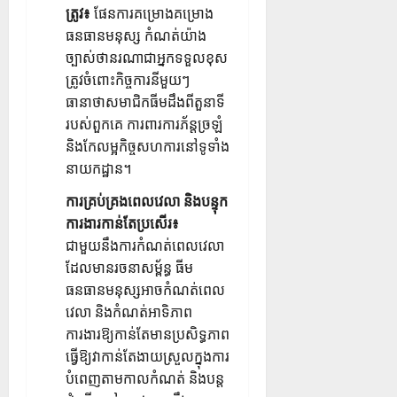
ត្រូវ៖
ផែនការគម្រោងគម្រោង
ធនធានមនុស្ស កំណត់យ៉ាង
ច្បាស់ថានរណាជាអ្នកទទួលខុស
ត្រូវចំពោះកិច្ចការនីមួយៗ
ធានាថាសមាជិកធីមដឹងពីតួនាទី
របស់ពួកគេ ការពារការភ័ន្តច្រឡំ
និងកែលម្អកិច្ចសហការនៅទូទាំង
នាយកដ្ឋាន។
ការគ្រប់គ្រងពេលវេលា និងបន្ទុក
ការងារកាន់តែប្រសើរ៖
ជាមួយនឹងការកំណត់ពេលវេលា
ដែលមានរចនាសម្ព័ន្ធ ធីម
ធនធានមនុស្សអាចកំណត់ពេល
វេលា និងកំណត់អាទិភាព
ការងារឱ្យកាន់តែមានប្រសិទ្ធភាព
ធ្វើឱ្យវាកាន់តែងាយស្រួលក្នុងការ
បំពេញតាមកាលកំណត់ និងបន្ត