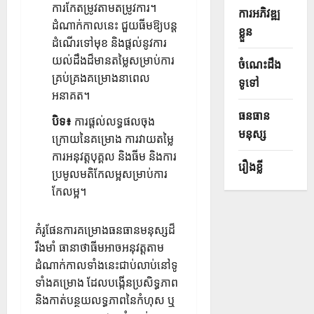
ការកែតម្រូវតាមតម្រូវការ។
ការអភិវឌ្ឍ
ដំណាក់កាលនេះ ជួយធីមឱ្យបន្ត
ខ្លួន
ដំណើរទៅមុខ និងផ្តល់នូវការ
យល់ដឹងដ៏មានតម្លៃសម្រាប់ការ
ចំណេះដឹង
គ្រប់គ្រងគម្រោងនាពេល
ទូទៅ
អនាគត។
ធនធាន
បិទ៖
ការផ្តល់លទ្ធផលចុង
មនុស្ស
ក្រោយនៃគម្រោង ការវាយតម្លៃ
ការអនុវត្តបុគ្គល និងធីម និងការ
រឿងខ្លី
ប្រមូលមតិកែលម្អសម្រាប់ការ
កែលម្អ។
គំរូផែនការគម្រោងធនធានមនុស្សដ៏
រឹងមាំ ធានាថាធីមអាចអនុវត្តតាម
ដំណាក់កាលទាំងនេះជាប់លាប់នៅទូ
ទាំងគម្រោង ដែលបង្កើនប្រសិទ្ធភាព
និងកាត់បន្ថយលទ្ធភាពនៃកំហុស ឬ