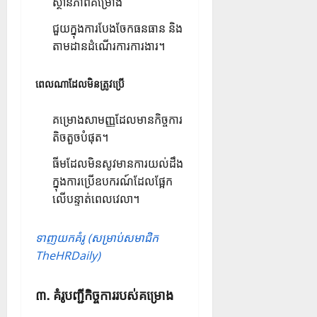
ស្ថានភាពគម្រោង
ជួយក្នុងការបែងចែកធនធាន និង
តាមដានដំណើរការការងារ។
ពេលណាដែលមិនត្រូវប្រើ
គម្រោងសាមញ្ញដែលមានកិច្ចការ
តិចតួចបំផុត។
ធីមដែល​មិនសូវមានការយល់ដឹង
ក្នុង​ការ​ប្រើ​ឧបករណ៍​ដែល​ផ្អែក​
លើ​បន្ទាត់​ពេលវេលា។
ទាញយកគំរូ (សម្រាប់សមាជិក
TheHRDaily)
៣. គំរូបញ្ជីកិច្ចការរបស់គម្រោង