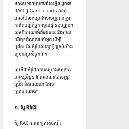
មុខងារ អាចត្រូវការគំរូលម្អិត ដូចជា
RACI ឬ Gantt charts ខណៈ
ពេលដែលគម្រោងសាមញ្ញអាចត្រូវ
ការតែបញ្ជីកិច្ចការមូលដ្ឋានប៉ុណ្ណោះ។
សូមពិចារណាអំពីធនធាន និងកាល
បរិច្ឆេទកំណត់របស់អ្នក ដើម្បី
ជ្រើសរើសគំរូដែលរក្សាអ្វីៗគ្រប់យ៉ាង
ឱ្យមានប្រសិទ្ធភាព។
នេះគឺជាគំរូផែនការគម្រោងធនធាន
មនុស្សចំនួន ៤ ពេលណាដែលត្រូវ
ប្រើវា និងពេលណាដែល
ត្រូវចៀសវាង។
១. គំរូ RACI
គំរូ RACI ជាពាក្យកាត់មកពី៖