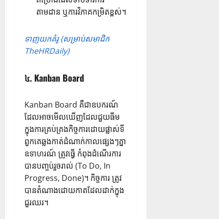
តាមដាន ឬការវិភាគកម្រិតខ្ពស់។
ទាញយកគំរូ (សម្រាប់សមាជិក
TheHRDaily)
៤. Kanban Board
Kanban Board គឺជាឧបករណ៍
ដែលអាចមើលឃើញដែលជួយធីម
ក្នុងការគ្រប់គ្រងកិច្ចការដោយផ្លាស់ទី
ពួកគេឆ្លងកាត់ដំណាក់កាលផ្សេងៗគ្នា
ឧទាហរណ៍ ត្រូវធ្វើ កំពុងដំណើរការ
បានបញ្ចប់រួចរាល់ (To Do, In
Progress, Done)។ កិច្ចការ ត្រូវ
បានតំណាងដោយកាតដែលដាក់ក្នុង
ជួរឈរ។