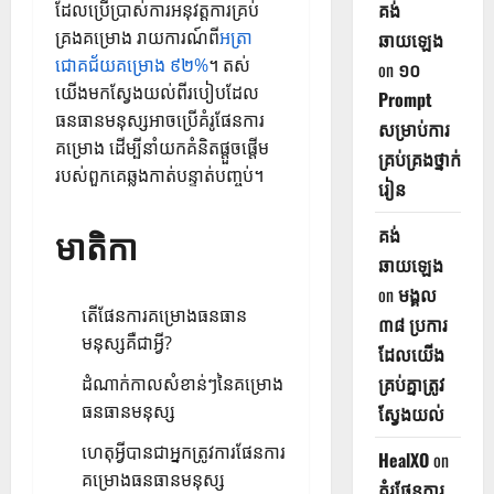
គង់
ដែលប្រើប្រាស់ការអនុវត្តការគ្រប់
គ្រងគម្រោង រាយការណ៍ពី
អត្រា
ឆាយឡេង
ជោគជ័យគម្រោង ៩២%
។ តស់
on
១០
យើងមកស្វែងយល់ពីរបៀបដែល
Prompt
ធនធានមនុស្សអាចប្រើគំរូផែនការ
សម្រាប់ការ
គម្រោង ដើម្បីនាំយកគំនិតផ្តួចផ្តើម
គ្រប់គ្រងថ្នាក់
របស់ពួកគេឆ្លងកាត់បន្ទាត់បញ្ចប់។
រៀន
មាតិកា
គង់
ឆាយឡេង
on
មង្គល
តើផែនការគម្រោងធនធាន
៣៨ ប្រការ
មនុស្សគឺជាអ្វី?
ដែលយើង
គ្រប់គ្នាត្រូវ
ដំណាក់កាលសំខាន់ៗនៃគម្រោង
ធនធានមនុស្ស
ស្វែងយល់
ហេតុអ្វីបានជាអ្នកត្រូវការផែនការ
HealXO
on
គម្រោងធនធានមនុស្ស
គំរូផែនការ