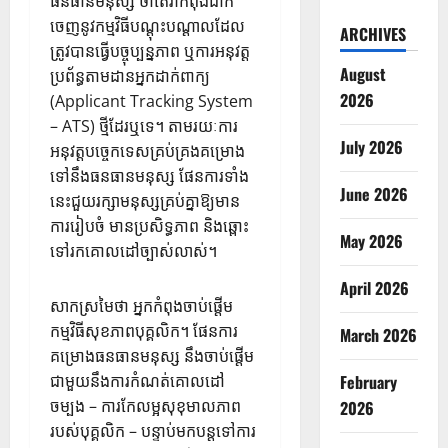
ធនធានមនុស្ស ថាតើវាកំពុងដាក់
ចេញនូវកម្មវិធីបណ្តុះបណ្តាលដែល
ARCHIVES
ត្រូវបានធ្វើបច្ចុប្បន្នភាព ឬការអនុវត្ត
August
ប្រព័ន្ធតាមដានអ្នកដាក់ពាក្យ
2026
(Applicant Tracking System
– ATS) ថ្មីដែរឬទេ។ តាមរយៈការ
July 2026
អនុវត្តបច្ចេកទេសគ្រប់គ្រងគម្រោង
ទៅនឹងធនធានមនុស្ស ផែនការទាំង
June 2026
នេះជួយរក្សាមនុស្សគ្រប់គ្នាឱ្យមាន
ការរៀបចំ មានប្រសិទ្ធភាព និងឆ្ពោះ
May 2026
ទៅរកគោលដៅច្បាស់លាស់។
April 2026
សាកស្រមៃថា អ្នកកំពុងចាប់ផ្តើម
កម្មវិធីសុខភាពបុគ្គលិក។ ផែនការ
March 2026
គម្រោងធនធានមនុស្ស នឹងចាប់ផ្តើម
ជាមួយនឹងការកំណត់គោលដៅ
February
ចម្បង – ការកែលម្អសុខុមាលភាព
2026
របស់បុគ្គលិក – បន្ទាប់មកបន្តទៅការ