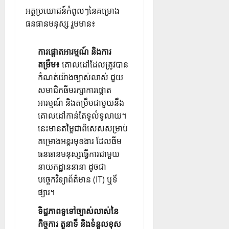
អត្ថប្រយោជន៍កំពូលៗនៃគម្រោង
ធនធានមនុស្ស រួមមាន៖
ការផ្តោតអារម្មណ៍ និងការ
តម្រឹម៖
គោលដៅដែលត្រូវបាន
កំណត់យ៉ាងច្បាស់លាស់ ជួយ
សមាជិកធីមរក្សាការផ្តោត
អារម្មណ៍ និងតម្រឹមជាមួយនឹង
គោលដៅកាន់តែទូលំទូលាយ។
នេះមានតម្លៃជាពិសេសសម្រាប់
គម្រោងអន្តរមុខងារ ដែលធីម
ធនធានមនុស្សធ្វើការជាមួយ
នាយកដ្ឋាននានា ដូចជា
បច្ចេកវិទ្យាព័ត៌មាន (IT) ឬទី
ផ្សារ។
ទិដ្ឋភាពទូទៅច្បាស់លាស់នៃ
កិច្ចការ តួនាទី និងទំនួលខុស