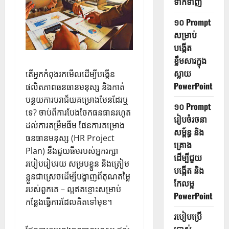
ទាក់ទាញ
១០ Prompt
សម្រាប់
បង្កើត
ខ្លឹមសារក្នុង
ស្លាយ
តើអ្នកកំពុងរកមើលដើម្បីបង្កើន
PowerPoint
ផលិតភាពធនធានមនុស្ស និងកាត់
បន្ថយការបរាជ័យគម្រោងមែនដែរឬ
១០ Prompt
ទេ? ចាប់ពីការបែងចែកធនធានរហូត
រៀបចំរចនា
ដល់ការតម្រឹមធីម ផែនការគម្រោង
សម្ព័ន្ធ និង
ធនធានមនុស្ស (HR Project
គ្រោង
Plan) នឹងជួយធីមរបស់អ្នករក្សា
ដើម្បីជួយ
របៀបរៀបរយ សម្របខ្លួន និងត្រៀម
បង្កើត និង
ខ្លួនជាស្រេចដើម្បីបង្ហាញពីគុណតម្លៃ
កែលម្អ
របស់ពួកគេ – ល្អឥតខ្ចោះសម្រាប់
PowerPoint
កន្លែងធ្វើការដែលគិតទៅមុខ។
របៀបប្រើ