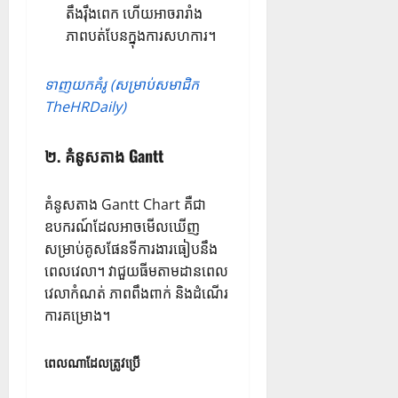
តឹងរ៉ឹងពេក ហើយអាចរារាំង
ភាពបត់បែនក្នុងការសហការ។
ទាញយកគំរូ (សម្រាប់សមាជិក
TheHRDaily)
២.
គំនូសតាង Gantt
គំនូសតាង Gantt Chart គឺជា
ឧបករណ៍ដែលអាចមើលឃើញ
សម្រាប់គូសផែនទីការងារធៀបនឹង
ពេលវេលា។ វាជួយធីមតាមដានពេល
វេលាកំណត់ ភាពពឹងពាក់ និងដំណើរ
ការគម្រោង។
ពេលណាដែលត្រូវប្រើ