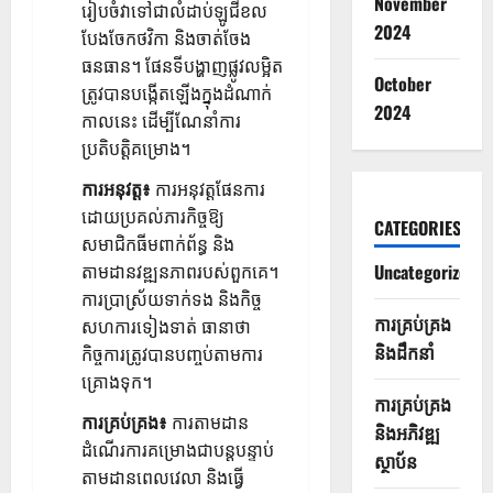
November
រៀបចំវាទៅជាលំដាប់ឡូជីខល
2024
បែងចែកថវិកា និងចាត់ចែង
ធនធាន។ ផែនទីបង្ហាញផ្លូវលម្អិត
October
ត្រូវបានបង្កើតឡើងក្នុងដំណាក់
2024
កាលនេះ ដើម្បីណែនាំការ
ប្រតិបត្តិគម្រោង។
ការអនុវត្ត៖
ការអនុវត្តផែនការ
ដោយប្រគល់ភារកិច្ចឱ្យ
CATEGORIES
សមាជិកធីមពាក់ព័ន្ធ និង
Uncategorized
តាមដានវឌ្ឍនភាពរបស់ពួកគេ។
ការប្រាស្រ័យទាក់ទង និងកិច្ច
ការគ្រប់គ្រង
សហការទៀងទាត់ ធានាថា
និងដឹកនាំ
កិច្ចការត្រូវបានបញ្ចប់តាមការ
គ្រោងទុក។
ការគ្រប់គ្រង
ការគ្រប់គ្រង៖
ការតាមដាន
និងអភិវឌ្ឍ
ដំណើរការគម្រោងជាបន្តបន្ទាប់
ស្ថាប័ន
តាមដានពេលវេលា និងធ្វើ