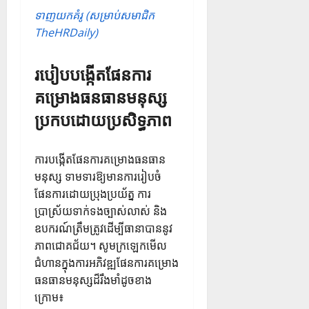
ទាញយកគំរូ (សម្រាប់សមាជិក
TheHRDaily)
របៀបបង្កើតផែនការ
គម្រោងធនធានមនុស្ស
ប្រកបដោយប្រសិទ្ធភាព
ការបង្កើតផែនការគម្រោងធនធាន
មនុស្ស ទាមទារឱ្យមានការរៀបចំ
ផែនការដោយប្រុងប្រយ័ត្ន ការ
ប្រាស្រ័យទាក់ទងច្បាស់លាស់ និង
ឧបករណ៍ត្រឹមត្រូវដើម្បីធានាបាននូវ
ភាពជោគជ័យ។ សូមក្រឡេកមើល
ជំហានក្នុងការអភិវឌ្ឍផែនការគម្រោង
ធនធានមនុស្សដ៏រឹងមាំដូចខាង
ក្រោម៖