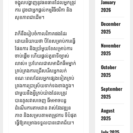
January
ចង្អុលបង្ហាញនូវធនធានដែលអ្នកត្រូវ
2026
ការ ដូចជាអ្នកផ្តល់កម្មវិធីថវិកា និង
សុខភាពជាដើម។
December
2025
វាក៏នឹងរៀបចំកាលវិភាគផងដែរ
ដោយនិយាយថា បីខែសម្រាប់ការធ្វើ
November
ផែនការ និងប្រាំមួយខែសម្រាប់ការ
2025
ចាប់ផ្តើម ហើយផ្តល់តួនាទីច្បាស់
លាស់៖ ប្រហែលជាសមាជិកធីមម្នាក់
October
គ្រប់គ្រងការជ្រើសរើសអ្នកលក់
2025
ខណៈពេលដែលអ្នកផ្សេងទៀតគ្រប់
គ្រងការប្រាស្រ័យទាក់ទងខាងក្នុង។
September
ជាមួយនឹងអ្វីគ្រប់យ៉ាងដែលត្រូវ
2025
បានគូសវាសចេញ ធីមអាចបន្ត
ដំណើរការតាមដាន វាស់វែងវឌ្ឍន
August
ភាព និងសម្របតាមតម្រូវការ ទីបំផុត
2025
ធ្វើឱ្យគម្រោងទទួលបានជោគជ័យ។
July 2025