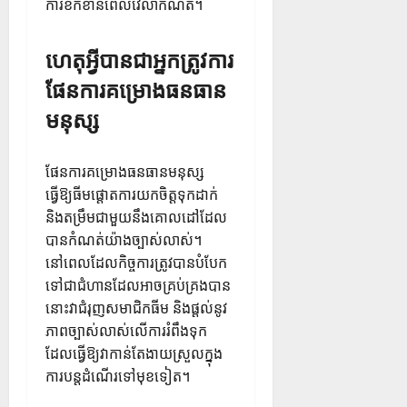
ការខកខានពេលវេលាកំណត់។
ហេតុអ្វីបានជាអ្នកត្រូវការ
ផែនការគម្រោងធនធាន
មនុស្ស
ផែនការគម្រោងធនធានមនុស្ស
ធ្វើឱ្យធីមផ្តោតការយកចិត្តទុកដាក់
និងតម្រឹមជាមួយនឹងគោលដៅដែល
បានកំណត់យ៉ាងច្បាស់លាស់។
នៅពេលដែលកិច្ចការត្រូវបានបំបែក
ទៅជាជំហានដែលអាចគ្រប់គ្រងបាន
នោះវាជំរុញសមាជិកធីម និងផ្តល់នូវ
ភាពច្បាស់លាស់លើការរំពឹងទុក
ដែលធ្វើឱ្យវាកាន់តែងាយស្រួលក្នុង
ការបន្តដំណើរទៅមុខទៀត។