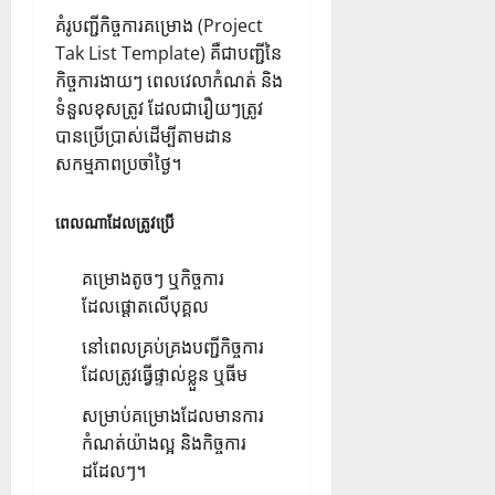
គំរូបញ្ជីកិច្ចការគម្រោង (Project
Tak List Template) គឺជាបញ្ជីនៃ
កិច្ចការងាយៗ ពេលវេលាកំណត់ និង
ទំនួលខុសត្រូវ ដែលជារឿយៗត្រូវ
បានប្រើប្រាស់ដើម្បីតាមដាន
សកម្មភាពប្រចាំថ្ងៃ។
ពេលណាដែលត្រូវប្រើ
គម្រោងតូចៗ ឬកិច្ចការ
ដែលផ្តោតលើបុគ្គល
នៅពេលគ្រប់គ្រងបញ្ជីកិច្ចការ
ដែលត្រូវធ្វើផ្ទាល់ខ្លួន ឬធីម
សម្រាប់​គម្រោង​ដែល​មាន​ការ​
កំណត់​យ៉ាង​ល្អ និងកិច្ចការ​
ដដែលៗ។