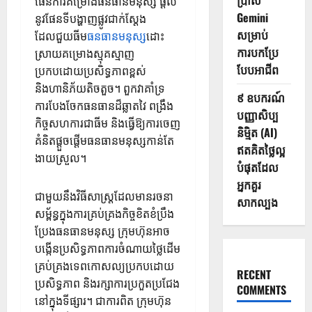
ប្រាស់
ផែនការគម្រោងធនធានមនុស្ស ផ្តល់
Gemini
នូវផែនទីបង្ហាញផ្លូវជាក់ស្តែង
សម្រាប់
ដែលជួយធីម
ធនធានមនុស្ស
ដោះ
ការបកប្រែ
ស្រាយគម្រោងស្មុគស្មាញ
បែបអាជីព
ប្រកបដោយប្រសិទ្ធភាពខ្ពស់
និងហានិភ័យតិចតួច។ ពួកវាគាំទ្រ
៩ ឧបករណ៍
ការបែងចែកធនធានដ៏ឆ្លាតវៃ ពង្រឹង
បញ្ញាសិប្ប
កិច្ចសហការជាធីម និងធ្វើឱ្យការចេញ
និម្មិត (AI)
គំនិតផ្តួចផ្តើមធនធានមនុស្សកាន់តែ
ឥតគិតថ្លៃល្អ
ងាយស្រួល។
បំផុតដែល
អ្នកគួរ
ជាមួយនឹងវិធីសាស្រ្តដែលមានរចនា
សាកល្បង
សម្ព័ន្ធក្នុងការគ្រប់គ្រងកិច្ចខិតខំប្រឹង
ប្រែងធនធានមនុស្ស ក្រុមហ៊ុនអាច
បង្កើនប្រសិទ្ធភាពការចំណាយថ្លៃដើម
គ្រប់គ្រងទេពកោសល្យប្រកបដោយ
RECENT
ប្រសិទ្ធភាព និងរក្សាការប្រកួតប្រជែង
COMMENTS
នៅក្នុងទីផ្សារ។ ជាការពិត ក្រុមហ៊ុន