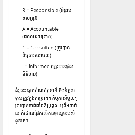
R = Responsible (ទំនួល
ខុសត្រូវ)
A = Accountable
(គណនេយ្យភាព)
C = Consulted (ត្រូវបាន
ពិគ្រោះយោបល់)
I = Informed (ត្រូវបានផ្តល់
ព័ត៌មាន)
គំរូនេះ ជួយកំណត់តួនាទី និងទំនួល
ខុសត្រូវក្នុងគម្រោង។ កិច្ចការនីមួយៗ
ត្រូវបានចាត់តាំងឱ្យបុគ្គល ឬធីមជាក់
លាក់ដោយផ្អែកលើការចូលរួមរបស់
ពួកគេ។