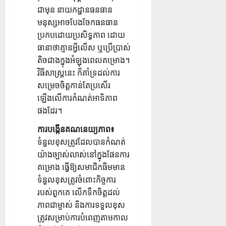
ជាមុន នាយកដ្ឋានធនធាន
មនុស្សអាចបែងចែកធនធាន
ប្រកបដោយប្រសិទ្ធភាព ដោយ
ធានាថាគ្មានអ្វីលើស ឬប្រើប្រាស់
តិចជាងក្នុងអំឡុងពេលគម្រោង។
វិធីសាស្រ្តនេះ ក៏គាំទ្រដល់ការ
សម្រេចចិត្តកាន់តែប្រសើរ
ឡើងលើការកំណត់អាទិភាព
ផងដែរ។
ការបង្កើនគណនេយ្យភាព៖
ទំនួលខុសត្រូវដែលបានកំណត់
យ៉ាងច្បាស់លាស់នៅក្នុងផែនការ
គម្រោង ធ្វើឱ្យសមាជិកធីមមាន
ទំនួលខុសត្រូវចំពោះកិច្ចការ
របស់ពួកគេ លើកទឹកចិត្តដល់
ភាពជាម្ចាស់ និងការទទួលខុស
ត្រូវសម្រាប់ការបំពេញតាមកាល