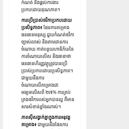
កំណត់ និងផ្តល់ការងារ
ប្រកបដោយគុណភាព។
ការប្រើប្រាស់ថវិកាប្រកបដោយ
ប្រសិទ្ធភាព៖
ផែនការគម្រោង
ធនធានមនុស្ស ជួយកំណត់ថវិកា
ច្បាស់លាស់ និងតាមដានការ
ចំណាយ កាត់បន្ថយហានិភ័យនៃ
ការចំណាយលើស និងធានាថា
ធនធានហិរញ្ញវត្ថុត្រូវបានប្រើ
ប្រាស់ប្រកបដោយប្រសិទ្ធភាព។
ជាមួយនឹង
ការ
ចំណាយលើគម្រោងជា
មធ្យម
លើសពី ២៧% ការគ្រប់
គ្រងថវិការបស់អ្នកបានល្អ គឺមាន
សារសំខាន់ខ្លាំងណាស់។
ភាពស៊ីសង្វាក់គ្នាក្នុងការអនុវត្ត
គម្រោង៖
ជាមួយនឹងផែនការ