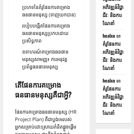
អភិវឌ្ឍន៍វិជ្ជា
ប្រភេទនៃគំរូផែនការគម្រោង
ធនធានមនុស្ស (ទាញយកបាន)
ជីវៈ និងការ
ណែនាំ
របៀបបង្កើតផែនការគម្រោង
ធនធានមនុស្សប្រកបដោយ
healxo
on
ប្រសិទ្ធភាព
គំរូផែនការ
អភិវឌ្ឍន៍វិជ្ជា
ឧទាហរណ៍គម្រោងធនធាន
មនុស្សសាមញ្ញ៖ ការអនុវត្ត
ជីវៈ និងការ
ប្រព័ន្ធធនធានមនុស្ស
ណែនាំ
healxo
on
តើផែនការគម្រោង
គំរូផែនការ
ធនធានមនុស្សគឺជាអ្វី?
អភិវឌ្ឍន៍វិជ្ជា
ជីវៈ និងការ
ផែនការគម្រោងធនធានមនុស្ស (HR
ណែនាំ
Project Plan) គឺជាប្លង់មេរបស់
អ្នកសម្រាប់ដោះស្រាយគំនិតផ្តួចផ្តើម