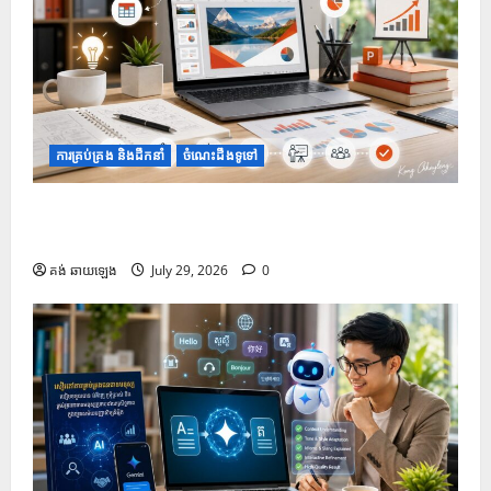
ការគ្រប់គ្រង និងដឹកនាំ
ចំណេះដឹងទូទៅ
១០ Prompt រៀបចំរចនាសម្ព័ន្ធ និងគ្រោង ដើម្បីជួយបង្កើត
និងកែលម្អ PowerPoint
គង់ ឆាយឡេង
July 29, 2026
0