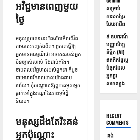
Gemini
អវិជ្ជមានពេញមួយ
សម្រាប់
ថ្ងៃ
ការបកប្រែ
បែបអាជីព
៩ ឧបករណ៍
មនុស្សប្រភេទនេះ តែងតែមើលជីវិត
បញ្ញាសិប្ប
តាមរយៈកញ្ចក់ងងឹត។ ពួកគេធ្វើឱ្យ
និម្មិត (AI)
អ្នកមានអារម្មណ៍ថា អនាគតរបស់អ្នក
ឥតគិតថ្លៃល្អ
មិនច្បាស់លាស់ និងជាប់គាំង។
បំផុតដែល
ថាមពល​អវិជ្ជមាន​របស់​ពួក​គេ​ គឺ​ដូច​
អ្នកគួរ
ជា​មេរោគ​រីក​រាល​ដាល​យ៉ាង​ឆាប់​
សាកល្បង
រហ័ស។ កុំបណ្តោយឱ្យពួកគេអូសអ្នក
ធ្លាក់ទៅក្នុងរណ្តៅនៃភាពទុទិដ្ឋិ
និយម។
RECENT
មនុស្សដឹងតែរិះគន់
COMMENTS
អ្នកប៉ុណ្ណោះ
គង់