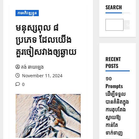
SEARCH
ការអភិវឌ្ឍខ្លួន
មនុស្សពុល ៨
Search
ប្រភេទ ដែលយើង
គួរចៀសវាងឲ្យឆ្ងាយ
RECENT
POSTS
គង់ ឆាយឡេង
November 11, 2024
១០
0
Prompts
ដើម្បីទទួល
បានគំនិតក្នុង
ការតុបតែង
ស្លាយឱ្យ
កាន់តែ
ទាក់ទាញ