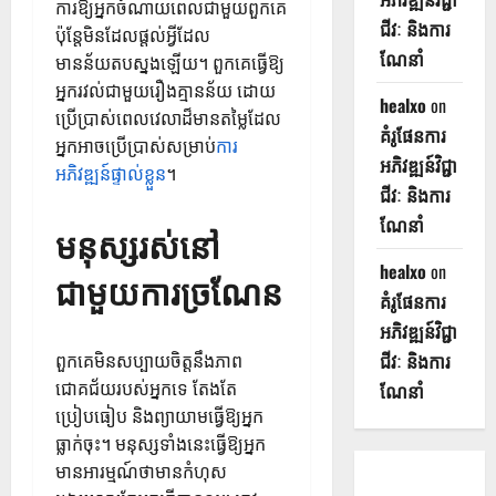
ការឱ្យអ្នកចំណាយពេលជាមួយពួកគេ
ជីវៈ និងការ
ប៉ុន្តែមិនដែលផ្តល់អ្វីដែល
ណែនាំ
មានន័យតបស្នងឡើយ។ ពួកគេធ្វើឱ្យ
អ្នករវល់ជាមួយរឿងគ្មានន័យ ដោយ
healxo
on
ប្រើប្រាស់ពេលវេលាដ៏មានតម្លៃដែល
គំរូផែនការ
អ្នកអាចប្រើប្រាស់សម្រាប់
ការ
អភិវឌ្ឍន៍វិជ្ជា
អភិវឌ្ឍន៍ផ្ទាល់ខ្លួន
។
ជីវៈ និងការ
ណែនាំ
មនុស្សរស់នៅ
healxo
on
ជាមួយការច្រណែន
គំរូផែនការ
អភិវឌ្ឍន៍វិជ្ជា
ជីវៈ និងការ
ពួកគេមិនសប្បាយចិត្តនឹងភាព
ជោគជ័យរបស់អ្នកទេ តែងតែ
ណែនាំ
ប្រៀបធៀប និងព្យាយាមធ្វើឱ្យអ្នក
ធ្លាក់ចុះ។ មនុស្សទាំងនេះធ្វើឱ្យអ្នក
មានអារម្មណ៍ថាមានកំហុស