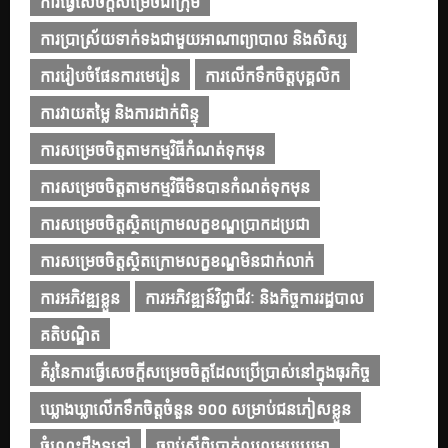
ការធ្វើសេចក្តីសម្រេចជាក្រុម
ការប្រាស្រ័យទាក់ទងជាមួយអាណាព្យាបាល និងសិស្ស
ការរៀបចំផែនការមេរៀន
ការលើកទឹកចិត្តបុគ្គលិក
ការវាយតម្លៃ និងការដាក់ពិន្ទុ
ការសម្រេចចិត្តតាមកម្មវិធីកំណត់ទុកមុន
ការសម្រេចចិត្តតាមកម្មវិធីមិនបានកំណត់ទុកមុន
ការសម្រេចចិត្តស្ថិតក្រោមលក្ខខណ្ឌប្រាកដប្រជា
ការសម្រេចចិត្តស្ថិតក្រោមលក្ខខណ្ឌមិនជាក់លាក់
ការអភិវឌ្ឍខ្លួន
ការអភិវឌ្ឍន៍វិជ្ជាជីវៈ និងកិច្ចការរដ្ឋបាល
គតិបណ្ឌិត
គំរូនៃការធ្វើសេចក្ដីសម្រេចចិត្តដែលប្រើប្រាស់នៅក្នុងធុរកិច្ច
ឃ្លោងឃ្លាលើកទឹកចិត្តចំនួន ១០០ សម្រាប់ជនភៀសខ្លួន
ចំណេះដឹងទូទៅ
ច្បាប់ស្ដីពិប្រាក់ឈ្នួលអប្បបរមា