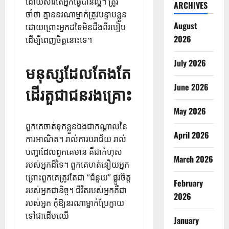
ដោយសារតែអ្នកធ្វើបានល្អ។ ត្រូវ
ARCHIVES
ចាំថា គ្មាននរណាម្នាក់ត្រូវបន្ទាបខ្លួន
August
ដោយព្រោះអ្នកដទៃមិនដឹងពីរបៀប
2026
ដើម្បីពេញចិត្តនោះទេ។
July 2026
មនុស្សដែលតែងតែ
June 2026
ដើរតួជាជនរងគ្រោះ
May 2026
ពួកគេចាត់ទុកខ្លួនឯងជាកណ្តាលនៃ
April 2026
ការអាណិត។ រាល់ការបរាជ័យ រាល់
បញ្ហាដែលពួកគេមាន គឺជាកំហុស
March 2026
របស់អ្នកដ៏ទៃ។ ពួកគេហត់នឿយអ្នក
ព្រោះពួកគេត្រូវតែជា “ជំនួយ” ផ្លូវចិត្ត
February
របស់អ្នកជានិច្ច។ ជីវិតរបស់អ្នកគឺជា
2026
របស់អ្នក កុំឱ្យនរណាម្នាក់ប្រែក្លាយ
ទៅជាដើមឈើ
January