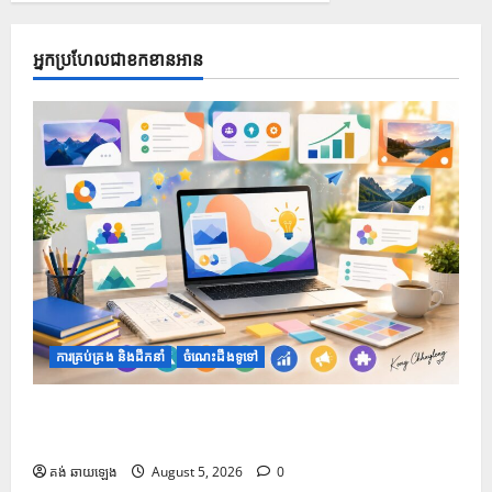
អ្នកប្រហែលជាខកខានអាន
ការគ្រប់គ្រង និងដឹកនាំ
ចំណេះដឹងទូទៅ
១០ Prompts ដើម្បីទទួលបានគំនិតក្នុងការតុបតែងស្លាយឱ្យ
កាន់តែទាក់ទាញ
គង់ ឆាយឡេង
August 5, 2026
0