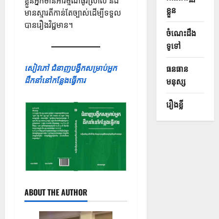
ខ្លួន​អ្នក​មាន​អារម្មណ៍​ធូរស្រាល និង​
ខ្លួន
មាន​ស្មារតី​កាន់តែ​ច្បាស់​ដើម្បី​ទទួល​
បាន​រឿង​វិជ្ជមាន។
ចំណេះដឹង
ទូទៅ
សៀវភៅ ជំនាញបង្វឹកសម្រាប់អ្នក
ធនធាន
ដឹកនាំនៅកន្លែងធ្វើការ
មនុស្ស
រឿងខ្លី
ABOUT THE AUTHOR