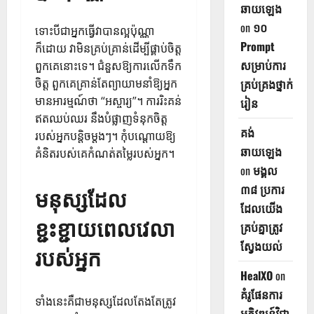
ឆាយឡេង
on
១០
ទោះបីជាអ្នកធ្វើវាបានល្អប៉ុណ្ណា
Prompt
ក៏ដោយ វាមិនគ្រប់គ្រាន់ដើម្បីផ្គាប់ចិត្ត
សម្រាប់ការ
ពួកគេនោះទេ។ ជំនួស​ឱ្យ​ការ​លើក​ទឹក​
ចិត្ត ពួក​គេ​គ្រាន់​តែ​ព្យាយាម​នាំ​ឱ្យ​អ្នក​
គ្រប់គ្រងថ្នាក់
មាន​អារម្មណ៍​ថា “អស្ចារ្យ”។ ការរិះគន់
រៀន
ឥតឈប់ឈរ នឹងបំផ្លាញទំនុកចិត្ត
គង់
របស់អ្នកបន្តិចម្តងៗ។ កុំបណ្តោយឱ្យ
ឆាយឡេង
គំនិតរបស់គេកំណត់តម្លៃរបស់អ្នក។
on
មង្គល
៣៨ ប្រការ
មនុស្សដែល
ដែលយើង
ខ្ជះខ្ជាយពេលវេលា
គ្រប់គ្នាត្រូវ
ស្វែងយល់
របស់អ្នក
HealXO
on
គំរូផែនការ
ទាំងនេះគឺជាមនុស្សដែលតែងតែត្រូវ
អភិវឌ្ឍន៍វិជ្ជា