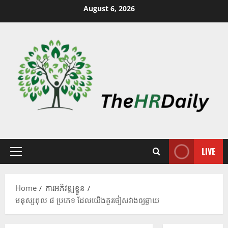
August 6, 2026
LIVE
Home
ការអភិវឌ្ឍខ្លួន
មនុស្សពុល ៨ ប្រភេទ ដែលយើងគួរចៀសវាងឲ្យឆ្ងាយ