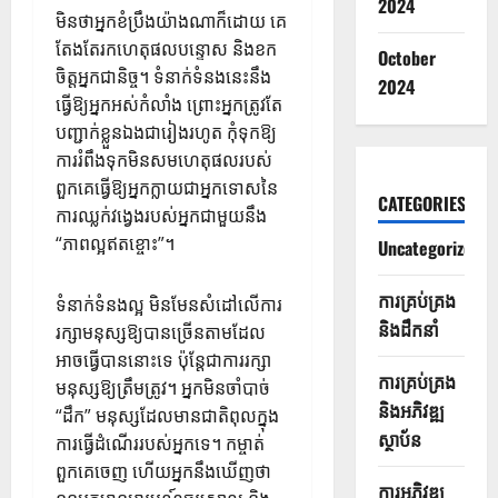
2024
មិន​ថា​អ្នក​ខំ​ប្រឹង​យ៉ាង​ណា​ក៏​ដោយ គេ​
តែង​តែ​រក​ហេតុផល​បន្ទោស និង​ខក​
October
ចិត្ត​អ្នក​ជានិច្ច។ ទំនាក់ទំនងនេះនឹង
2024
ធ្វើឱ្យអ្នកអស់កំលាំង ព្រោះអ្នកត្រូវតែ
បញ្ជាក់ខ្លួនឯងជារៀងរហូត កុំ​ទុក​ឱ្យ​
ការ​រំពឹង​ទុក​មិន​សម​ហេតុ​ផល​របស់​
ពួក​គេ​ធ្វើ​ឱ្យ​អ្នក​ក្លាយ​ជា​អ្នក​ទោស​នៃ​
CATEGORIES
ការ​ឈ្លក់​វង្វេង​របស់​អ្នក​ជាមួយ​នឹង
“ភាព​ល្អ​ឥត​ខ្ចោះ”។
Uncategorized
ការគ្រប់គ្រង
ទំនាក់ទំនងល្អ មិនមែនសំដៅលើការ
និងដឹកនាំ
រក្សាមនុស្សឱ្យបានច្រើនតាមដែល
អាចធ្វើបាននោះទេ ប៉ុន្តែជាការរក្សា
ការគ្រប់គ្រង
មនុស្សឱ្យត្រឹមត្រូវ។ អ្នកមិនចាំបាច់
និងអភិវឌ្ឍ
“ដឹក” មនុស្សដែលមានជាតិពុលក្នុង
ស្ថាប័ន
ការធ្វើដំណើររបស់អ្នកទេ។ កម្ចាត់​
ពួកគេ​ចេញ ហើយ​អ្នក​នឹង​ឃើញ​ថា​
ការអភិវឌ្ឍ