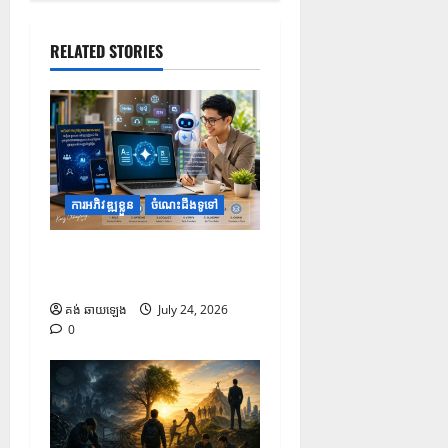
RELATED STORIES
ការអភិវឌ្ឍខ្លួន
ចំណេះដឹងទូទៅ
របៀបប្រើប្រាស់ Gemini សម្រាប់
ការបកប្រែបែបអាជីព
គង់ ឆាយឡេង
July 24, 2026
0