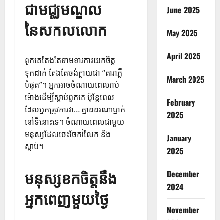
ជាមជ្ឈមណ្ឌល
June 2025
នៃសកលលោក
May 2025
April 2025
ពួកគេតែងតែទាមទារការយកចិត្ត
ទុកដាក់ តែងតែចង់ក្លាយជា “តារាភ្លឺ
March 2025
បំផុត”។ អ្នក​អាច​ចំណាយ​ពេល​រាប់​
ម៉ោង​ដើម្បី​ស្តាប់​ពួកគេ ប៉ុន្តែ​ពេល​
February
ដែល​អ្នក​ត្រូវ​ការ​វា… គ្មាន​នរណា​ម្នាក់​
2025
នៅ​ទីនោះ​ទេ។ ចំណាយពេលជាមួយ
មនុស្សដែលចេះចែករំលែក និង
January
ស្តាប់។
2025
មនុស្សខកចិត្តនឹង
December
2024
អ្នកពេញមួយថ្ងៃ
November