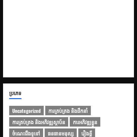
ទាក់ទាញ
១០ Prompt សម្រាប់បង្កើតខ្លឹមសារក្នុងស្លាយ PowerPoint
១០ Prompt រៀបចំរចនាសម្ព័ន្ធ និងគ្រោង ដើម្បីជួយបង្កើត និង
កែលម្អ PowerPoint
របៀបប្រើប្រាស់ Gemini សម្រាប់ការបកប្រែបែបអាជីព
៩ ឧបករណ៍បញ្ញាសិប្បនិម្មិត (AI) ឥតគិតថ្លៃល្អបំផុតដែលអ្នកគួរ
សាកល្បង
ប្រភេទ
Uncategorized
ការគ្រប់គ្រង និងដឹកនាំ
ការគ្រប់គ្រង និងអភិវឌ្ឍស្ថាប័ន
ការអភិវឌ្ឍខ្លួន
ចំណេះដឹងទូទៅ
ធនធានមនុស្ស
រឿងខ្លី