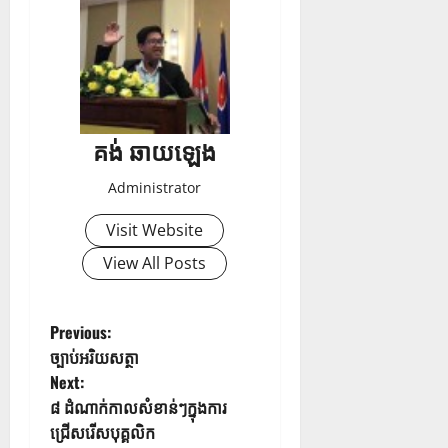
គង់ ឆាយឡេង
Administrator
Visit Website
View All Posts
Previous:
ច្បាប់​អរិយសត្ថា
Next:
៨ ដំណាក់កាលសំខាន់ៗក្នុងការ
ជ្រើសរើសបុគ្គលិក