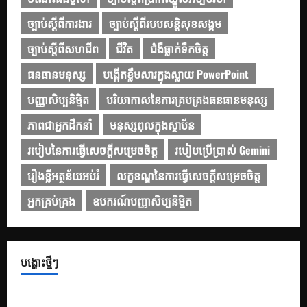
ច្បាប់ស្ដីពីការងារ
ច្បាប់ស្ដីពីរបបសន្តិសុខសង្គម
ច្បាប់ស្ដីពីសហជីព
ជីវិត
ជំងឺធ្លាក់ទឹកចិត្ត
ធនធានមនុស្ស
បង្កើតខ្លឹមសារក្នុងស្លាយ PowerPoint
បញ្ញាសិប្បនិម្មិត
បរិយាកាសនៃការគ្របគ្រងធនធានមនុស្ស
ភាពជាអ្នកដឹកនាំ
មនុស្សពុលក្នុងស្ថាប័ន
របៀបនៃការធ្វើសេចក្តីសម្រេចចិត្ត
របៀបប្រើប្រាស់ Gemini
រឿងខ្លីអត្ថន័យអប់រំ
លក្ខខណ្ឌនៃការធ្វើសេចក្ដីសម្រេចចិត្ត
អ្នកគ្រប់គ្រង
ឧបករណ៍បញ្ញាសិប្បនិម្មិត
បង្ហោះថ្មីៗ
១០ Prompts ដើម្បីទទួលបានគំនិតក្នុងការតុបតែងស្លាយឱ្យកាន់តែ