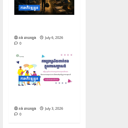
ការអភិវឌ្ឍខ្លួន
មេរៀនជីវិតទាំង ៦ អំពីការលះបង់
ដើម្បីការរីកចម្រើន
គង់ ឆាយឡេង
July 6, 2026
0
ការអភិវឌ្ឍខ្លួន
Protected: ការប្រាស្រ័យ
ទាក់ទងក្នុងការសម្ភាសន៍
គង់ ឆាយឡេង
July 3, 2026
0