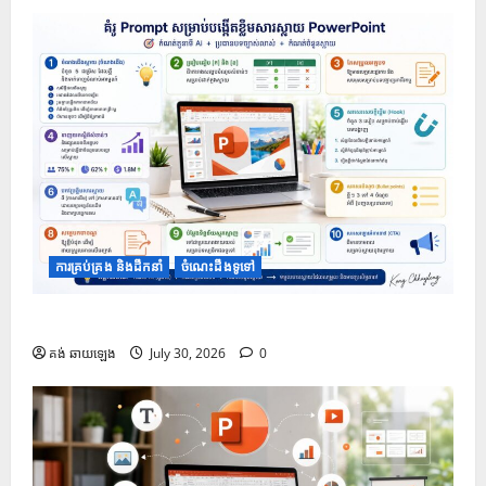
ការគ្រប់គ្រង និងដឹកនាំ
ចំណេះដឹងទូទៅ
១០ Prompt សម្រាប់បង្កើតខ្លឹមសារក្នុងស្លាយ PowerPoint
គង់ ឆាយឡេង
July 30, 2026
0