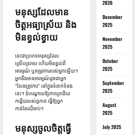
2026
មនុស្ស​ដែល​មាន​
December
ចិត្ត​អធ្យាស្រ័យ និង​
2025
មិន​ខ្វល់ខ្វាយ
November
2025
នេះ​ជា​ប្រភេទ​មនុស្ស​ដែល​
October
ស្រើបស្រាល ហើយ​មិន​ខ្វល់​ពី​
2025
អារម្មណ៍ ឬ​តម្រូវការ​របស់​អ្នក​ឡើយ។
អ្នកនឹងមានអារម្មណ៍ដូចជាអ្នក
September
“លែងត្រូវការ” នៅក្នុងទំនាក់ទំនង
2025
នេះ។ កុំបណ្តោយឱ្យភាពព្រងើយ
កន្តើយរបស់ពួកគេ ធ្វើឱ្យអ្នក
August
កាន់តែឈឺចាប់។
2025
មនុស្សចូលចិត្តធ្វើ
July 2025