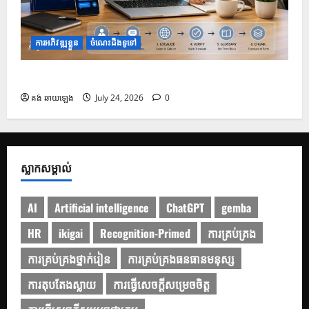
ការអភិវឌ្ឍខ្លួន
ចំណេះដឹងទូទៅ
របៀបប្រើប្រាស់ Gemini សម្រាប់ការបកប្រែបែបអាជីព
គង់ ឆាយឡេង
July 24, 2026
0
ស្លាកសម្គាល់
AI
Artificial intelligence
ChatGPT
gemba
HR
ikigai
Recognition-Primed
ការគ្រប់គ្រង
ការគ្រប់គ្រងថ្នាក់រៀន
ការគ្រប់គ្រងធនធានមនុស្ស
ការតុបតែងស្លាយ
ការធ្វើសេចក្ដីសម្រេចចិត្ត