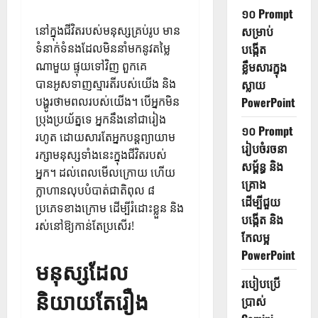
១០ Prompt
នៅក្នុងជីវិតរបស់មនុស្សគ្រប់រូប មាន
សម្រាប់
ទំនាក់ទំនងដែលមិននាំមកនូវតម្លៃ
បង្កើត
ណាមួយ ផ្ទុយទៅវិញ ពួកគេ
ខ្លឹមសារក្នុង
បានអូសទាញស្មារតីរបស់យើង និង
ស្លាយ
បង្ហូរថាមពលរបស់យើង។ បើ​អ្នក​មិន​
PowerPoint
ប្រុង​ប្រយ័ត្ន​ទេ អ្នក​នឹង​នៅ​ជា​រៀង​
១០ Prompt
រហូត ដោយ​សារ​តែ​អ្នក​បន្ត​ព្យាយាម​
រៀបចំរចនា
រក្សា​មនុស្ស​ទាំង​នេះ​ក្នុង​ជីវិត​របស់​
សម្ព័ន្ធ និង
អ្នក។ ដល់​ពេល​មើល​ក្រោយ​ ហើយ​
គ្រោង
ក្លាហាន​លុប​បំបាត់​ជាតិពុល ​៨ ​
ដើម្បីជួយ
ប្រភេទ​ខាងក្រោម ​ដើម្បី​រំដោះខ្លួន និង​
បង្កើត និង
រស់នៅ​ឱ្យ​កាន់តែ​ប្រសើរ​!
កែលម្អ
PowerPoint
មនុស្សដែល
របៀបប្រើ
និយាយតែរឿង
ប្រាស់