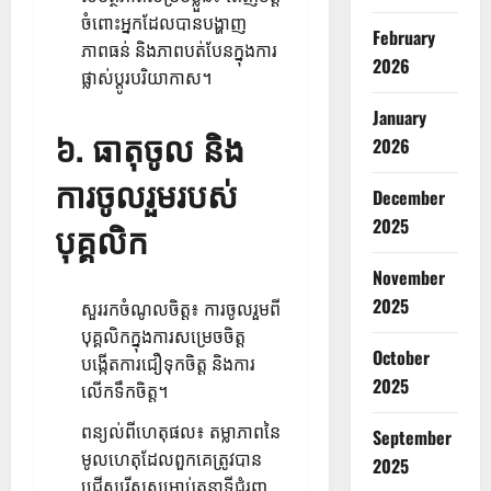
ចំពោះអ្នកដែលបានបង្ហាញ
February
ភាពធន់ និងភាពបត់បែនក្នុងការ
2026
ផ្លាស់ប្តូរបរិយាកាស។
January
៦. ធាតុចូល និង
2026
ការចូលរួមរបស់
December
2025
បុគ្គលិក
November
2025
សួររកចំណូលចិត្ត៖ ការចូលរួមពី
បុគ្គលិកក្នុងការសម្រេចចិត្ត
October
បង្កើតការជឿទុកចិត្ត និងការ
2025
លើកទឹកចិត្ត។
ពន្យល់ពីហេតុផល៖ តម្លាភាពនៃ
September
មូលហេតុដែលពួកគេត្រូវបាន
2025
ជ្រើសរើសសម្រាប់តួនាទីជំរុញ