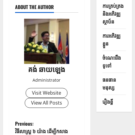
ការគ្រប់គ្រង
ABOUT THE AUTHOR
និងអភិវឌ្ឍ
ស្ថាប័ន
ការអភិវឌ្ឍ
ខ្លួន
ចំណេះដឹង
ទូទៅ
គង់ ឆាយឡេង
ធនធាន
Administrator
មនុស្ស
Visit Website
រឿងខ្លី
View All Posts
Previous:
វិធីសាស្រ្ត ៦ យ៉ាង ដើម្បីកសាង