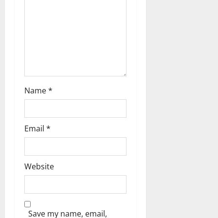
Name
*
Email
*
Website
Save my name, email,