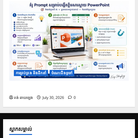
ការគ្រប់គ្រង និងដឹកនាំ
ចំណេះដឹងទូទៅ
១០ Prompt សម្រាប់បង្កើតខ្លឹមសារក្នុងស្លាយ PowerPoint
គង់ ឆាយឡេង
July 30, 2026
0
ស្លាកសម្គាល់