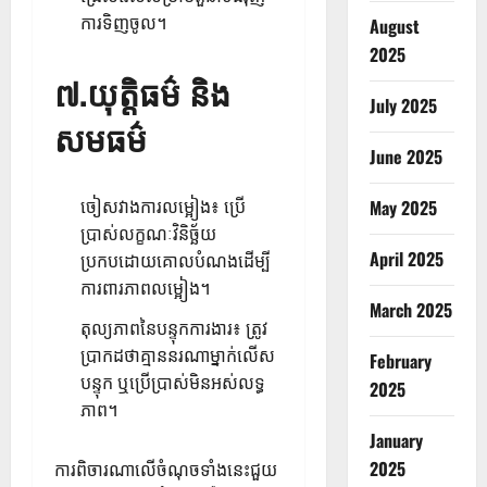
ការទិញចូល។
August
2025
៧.យុត្តិធម៌ និង
July 2025
សមធម៌
June 2025
ចៀសវាងការលម្អៀង៖ ប្រើ
May 2025
ប្រាស់លក្ខណៈវិនិច្ឆ័យ
April 2025
ប្រកបដោយគោលបំណងដើម្បី
ការពារភាពលម្អៀង។
March 2025
តុល្យភាពនៃបន្ទុកការងារ៖ ត្រូវ
ប្រាកដថាគ្មាននរណាម្នាក់លើស
February
បន្ទុក ឬប្រើប្រាស់មិនអស់លទ្ធ
2025
ភាព។
January
2025
ការពិចារណាលើចំណុចទាំងនេះជួយ