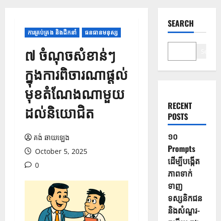
SEARCH
ការគ្រប់គ្រង និងដឹកនាំ
ធនធានមនុស្ស
៧ ចំណុចសំខាន់ៗ
Search
ក្នុងការពិចារណាផ្តល់
មុខតំណែងណាមួយ
RECENT
ដល់និយោជិត
POSTS
១០
គង់ ឆាយឡេង
Prompts
October 5, 2025
ដើម្បីបង្កើត
0
ភាពទាក់
ទាញ
ទស្សនិកជន
និងសំណួរ-