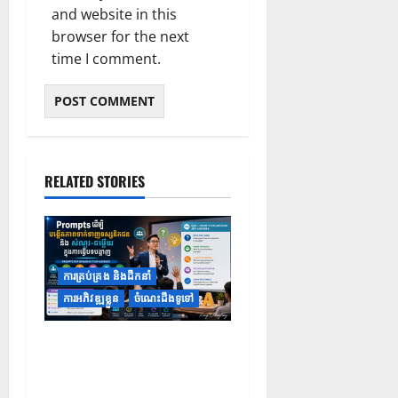
and website in this
browser for the next
time I comment.
RELATED STORIES
ការគ្រប់គ្រង និងដឹកនាំ
ការអភិវឌ្ឍខ្លួន
ចំណេះដឹងទូទៅ
១០ Prompts ដើម្បីបង្កើតភាព
ទាក់ទាញទស្សនិកជន និង
សំណួរ-ចម្លើយ ក្នុងការធ្វើបទ