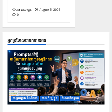
កាន់តែទាក់ទាញ
គង់ ឆាយឡេង
August 5, 2026
0
អ្នកប្រហែលជាខកខានអាន
ការគ្រប់គ្រង និងដឹកនាំ
ការអភិវឌ្ឍខ្លួន
ចំណេះដឹងទូទៅ
១០ Prompts ដើម្បីបង្កើតភាពទាក់ទាញទស្សនិកជន និង