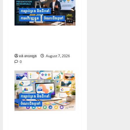
ការគ្រប់គ្រង និងដឹកនាំ
ការអភិវឌ្ឍខ្លួន
ចំណេះដឹងទូទៅ
១០ Prompts ដើម្បីកំណត់ត្រា
អ្នកនិយាយ និងការហាត់សម
ធ្វើបទបង្ហាញ
គង់ ឆាយឡេង
August 7, 2026
0
ការគ្រប់គ្រង និងដឹកនាំ
ចំណេះដឹងទូទៅ
១០ Prompts ដើម្បីទទួលបាន
គំនិតក្នុងការតុបតែងស្លាយឱ្យ