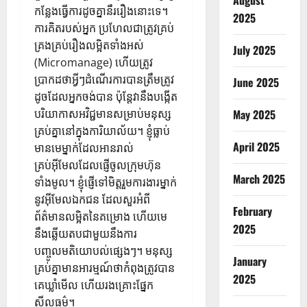
August
កន្លែងធ្វើការដូចគ្នានឹររឿងនោះទេ។
2025
ការគិតរបស់អ្នក ប្រហែលជាត្រូវគ្រប់
គ្រងគ្រប់រឿងលម្អិតទាំងអស់
July 2025
(Micromanage) ហើយត្រូវ
ប្រាកដថាអ្វីៗដំណើរការបានត្រឹមត្រូវ
June 2025
ដូចដែលអ្នកចង់បាន ប៉ុន្តែវានឹងបង្កើត
បរិយាកាសអវិជ្ជមានសម្រាប់មនុស្ស
May 2025
គ្រប់គ្នានៅក្នុងការិយាល័យ។ ខ្ញុំធ្លាប់
April 2025
មានមេម្នាក់ដែលអានរាល់
គ្រប់អុីមែលដែលផ្ញើចូលក្រុមហ៊ុន
March 2025
ទាំងមូល។ ខ្ញុំផ្ញើទៅមិត្តរួមការងារម្នាក់
នូវអុីមែលឯកជន ដែលសួរអំពី
February
ព័ត៌មានលម្អិតនៃគម្រោង ហើយមេ
2025
នឹងឆ្លើយតបជាមួយនឹងការ
បញ្ចូលមតិយោបល់ផ្សេងៗ។ មនុស្ស
January
គ្រប់គ្នាមានអារម្មណ៍ថាកំពុងត្រូវបាន
2025
គេឃ្លាំមើល ហើយរងគ្រោះផ្នែក
សីលធម៌។