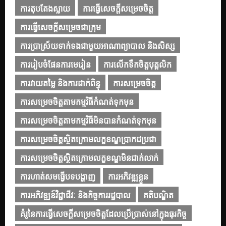
ការតុបតែងស្លាយ
ការធ្វើសេចក្ដីសម្រេចចិត្ត
ការធ្វើសេចក្តីសម្រេចជាក្រុម
ការប្រាស្រ័យទាក់ទងជាមួយអាណាព្យាបាល និងសិស្ស
ការរៀបចំផែនការមេរៀន
ការលើកទឹកចិត្តបុគ្គលិក
ការវាយតម្លៃ និងការដាក់ពិន្ទុ
ការសម្រេចចិត្ត
ការសម្រេចចិត្តតាមកម្មវិធីកំណត់ទុកមុន
ការសម្រេចចិត្តតាមកម្មវិធីមិនបានកំណត់ទុកមុន
ការសម្រេចចិត្តស្ថិតក្រោមលក្ខខណ្ឌប្រាកដប្រជា
ការសម្រេចចិត្តស្ថិតក្រោមលក្ខខណ្ឌមិនជាក់លាក់
ការហាត់សមធ្វើបទបង្ហាញ
ការអភិវឌ្ឍខ្លួន
ការអភិវឌ្ឍន៍វិជ្ជាជីវៈ និងកិច្ចការរដ្ឋបាល
គតិបណ្ឌិត
គំរូនៃការធ្វើសេចក្ដីសម្រេចចិត្តដែលប្រើប្រាស់នៅក្នុងធុរកិច្ច