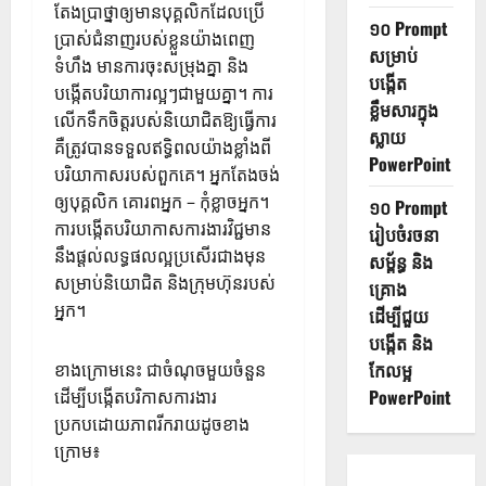
តែងប្រាថ្នាឲ្យមានបុគ្គលិកដែលប្រើ
១០ Prompt
ប្រាស់ជំនាញរបស់ខ្លួនយ៉ាងពេញ
សម្រាប់
ទំហឹង មានការចុះសម្រុងគ្នា និង
បង្កើត
បង្កើតបរិយាការល្អៗជាមួយគ្នា។ ការ
ខ្លឹមសារក្នុង
លើកទឹកចិត្តរបស់និយោជិតឱ្យធ្វើការ
ស្លាយ
គឺត្រូវបានទទួលឥទ្ធិពលយ៉ាងខ្លាំងពី
PowerPoint
បរិយាកាសរបស់ពួកគេ។ អ្នកតែងចង់
ឲ្យបុគ្គលិក គោរពអ្នក – កុំខ្លាចអ្នក។
១០ Prompt
ការបង្កើតបរិយាកាសការងារវិជ្ជមាន
រៀបចំរចនា
នឹងផ្តល់លទ្ធផលល្អប្រសើរជាងមុន
សម្ព័ន្ធ និង
សម្រាប់និយោជិត និងក្រុមហ៊ុនរបស់
គ្រោង
អ្នក។
ដើម្បីជួយ
បង្កើត និង
កែលម្អ
ខាងក្រោមនេះ​ ជាចំណុចមួយចំនួន
PowerPoint
ដើម្បីបង្កើតបរិកាសការងារ
ប្រកបដោយភាពរីករាយដូចខាង
ក្រោម៖