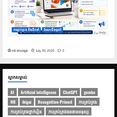
ការគ្រប់គ្រង និងដឹកនាំ
ចំណេះដឹងទូទៅ
១០ Prompt សម្រាប់បង្កើតខ្លឹមសារក្នុងស្លាយ PowerPoint
គង់ ឆាយឡេង
July 30, 2026
0
ស្លាកសម្គាល់
AI
Artificial intelligence
ChatGPT
gemba
HR
ikigai
Recognition-Primed
ការគ្រប់គ្រង
ការគ្រប់គ្រងថ្នាក់រៀន
ការគ្រប់គ្រងធនធានមនុស្ស