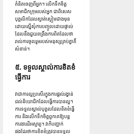
គំនិតចេញពីអ្នក។ លើកទឹកចិត្ត
សមាជិកក្រុមរបស់អ្នក ជាពិសេស
បុគ្គលិកដែលស្ងាត់ស្ងៀមជាងមុន
ដោយស្នើសុំការបញ្ចូលដោយផ្ទាល់
ដែលនឹងជួយពង្រឹងការពិតដែលថា
រាល់ការចូលរួមរបស់មនុស្សគ្រប់គ្នាគឺ
សំខាន់។
៥. ទទួលស្គាល់ការខិតខំ
ធ្វើការ
វាជាការល្អប្រសើរក្នុងការផ្តល់រង្វាន់
ដល់និយោជិកដែលធ្វើការបានល្អ។
ការទទួលស្គាល់បុគ្គលដែលខិតខំធ្វើ
ការ និងលើកទឹកចិត្តពួកគេឱ្យបន្ត
ការងារដ៏អស្ចារ្យ។ វាក៏បញ្ជាក់
ផងដែរថាការខិតខំត្រូវបានទទួល