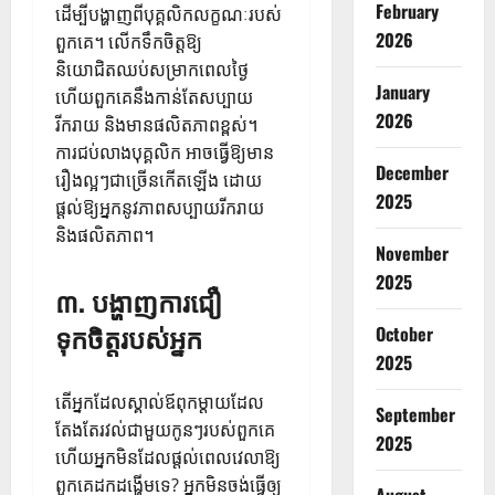
February
ដើម្បីបង្ហាញពីបុគ្គលិកលក្ខណៈរបស់
2026
ពួកគេ។ លើកទឹកចិត្តឱ្យ
និយោជិតឈប់សម្រាកពេលថ្ងៃ
January
ហើយពួកគេនឹងកាន់តែសប្បាយ
2026
រីករាយ និងមានផលិតភាពខ្ពស់។
ការជប់លាងបុគ្គលិក​ អាចធ្វើឱ្យមាន
December
រឿងល្អៗជាច្រើនកើតឡើង ដោយ
2025
ផ្តល់ឱ្យអ្នកនូវភាពសប្បាយរីករាយ
និងផលិតភាព។
November
2025
៣. បង្ហាញការជឿ
ទុកចិត្តរបស់អ្នក
October
2025
តើអ្នកដែលស្គាល់ឪពុកម្តាយដែល
September
តែងតែរវល់ជាមួយកូនៗរបស់ពួកគេ
2025
ហើយអ្នកមិនដែលផ្តល់ពេលវេលាឱ្យ
ពួកគេដកដង្ហើមទេ? អ្នកមិនចង់ធ្វើឲ្យ