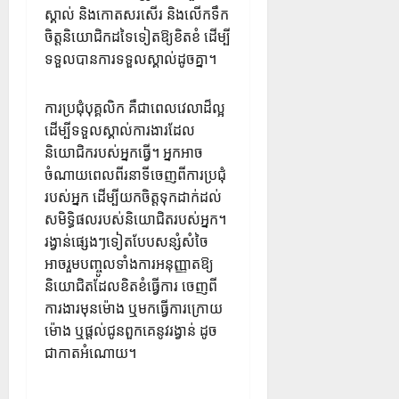
ស្គាល់ និងកោតសរសើរ និងលើកទឹក
ចិត្តនិយោជិកដទៃទៀតឱ្យខិតខំ ដើម្បី
ទទួលបានការទទួលស្គាល់ដូចគ្នា។
ការប្រជុំបុគ្គលិក គឺជាពេលវេលាដ៏ល្អ
ដើម្បីទទួលស្គាល់ការងារដែល
និយោជិករបស់អ្នកធ្វើ។ អ្នកអាច
ចំណាយពេលពីរនាទីចេញពីការប្រជុំ
របស់អ្នក ដើម្បីយកចិត្តទុកដាក់ដល់
សមិទ្ធិផលរបស់និយោជិតរបស់អ្នក។
រង្វាន់ផ្សេងៗទៀតបែបសន្សំសំចៃ
អាចរួមបញ្ចូលទាំងការអនុញ្ញាតឱ្យ
និយោជិតដែលខិតខំធ្វើការ ចេញពី
ការងារមុនម៉ោង ឬមកធ្វើការក្រោយ
ម៉ោង ឬផ្តល់ជូនពួកគេនូវរង្វាន់ ដូច
ជាកាតអំណោយ។