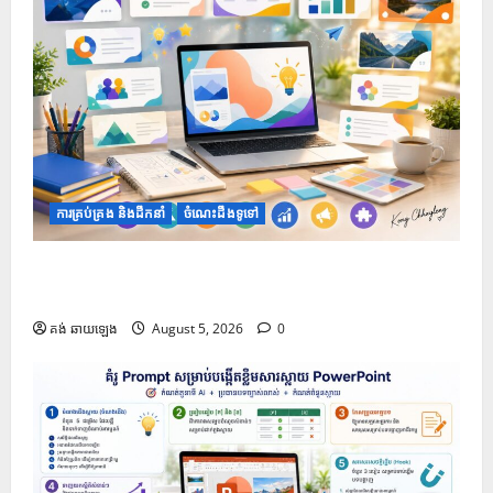
ការគ្រប់គ្រង និងដឹកនាំ
ចំណេះដឹងទូទៅ
១០ Prompts ដើម្បីទទួលបានគំនិតក្នុងការតុបតែងស្លាយឱ្យ
កាន់តែទាក់ទាញ
គង់ ឆាយឡេង
August 5, 2026
0