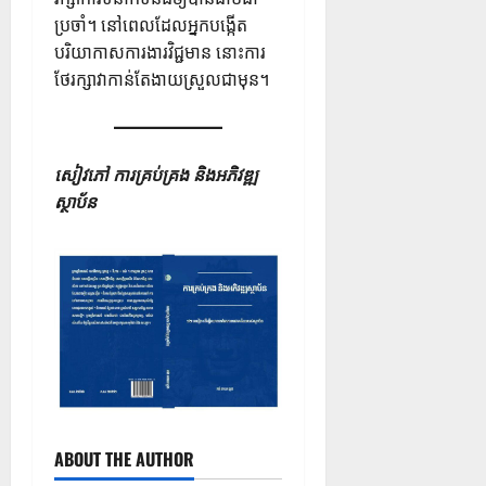
ប្រចាំ។ នៅពេលដែលអ្នកបង្កើត
បរិយាកាសការងារវិជ្ជមាន នោះការ
ថែរក្សាវាកាន់តែងាយស្រួលជាមុន។
សៀវភៅ ការគ្រប់គ្រង និងអភិវឌ្ឍ
ស្ថាប័ន
ABOUT THE AUTHOR