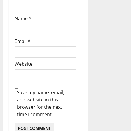
Name
*
Email
*
Website
Save my name, email,
and website in this
browser for the next
time I comment.