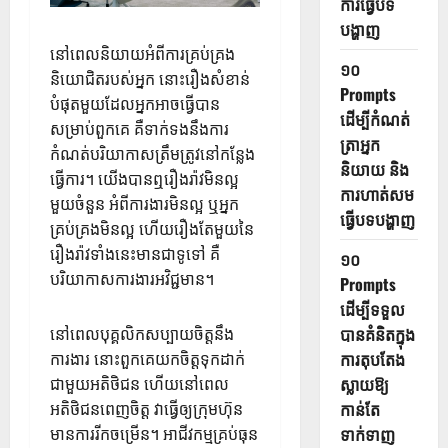
ការធ្វើបទ
បង្ហាញ
នៅពេលនិយាយអំពីការគ្រប់គ្រង
១០
និយោជិតរបស់អ្នក នោះរឿងសំខាន់
Prompts
បំផុតមួយដែលអ្នកអាចធ្វើបាន
ដើម្បីកំណត់
សម្រាប់ពួកគេ គឺទាក់ទងនឹងការ
ត្រាអ្នក
កំណត់បរិយាកាសត្រឹមត្រូវនៅកន្លែង
និយាយ និង
ធ្វើការ។ យើងបានឮរឿងរ៉ាវមិនល្អ
ការហាត់សម
មួយចំនួន​ អំពីការងារមិនល្អ ឬអ្នក
ធ្វើបទបង្ហាញ
គ្រប់គ្រងមិនល្អ ហើយរឿងតែមួយនៃ
រឿងរ៉ាវទាំងនេះមានជាទូទៅ គឺ
១០
បរិយាកាសការងារអវិជ្ជមាន។
Prompts
ដើម្បីទទួល
បានគំនិតក្នុង
នៅពេលបុគ្គលិកសប្បាយចិត្តនឹង
ការតុបតែង
ការងារ នោះពួកគេយកចិត្តទុកដាក់
ស្លាយឱ្យ
ជាមួយអតិថិជន ហើយនៅពេល
កាន់តែ
អតិថិជនពេញចិត្ត វាធ្វើឲ្យក្រុមហ៊ុន
ទាក់ទាញ
មានការរីកចម្រើន។ អាជីវកម្មគ្រប់ធុន