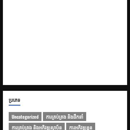
១០ Prompts ដើម្បីបង្កើតភាពទាក់ទាញទស្សនិកជន និងសំណួរ-
ចម្លើយ ក្នុងការធ្វើបទបង្ហាញ
១០ Prompts ដើម្បីកំណត់ត្រាអ្នកនិយាយ និងការហាត់សមធ្វើបទ
បង្ហាញ
១០ Prompts ដើម្បីទទួលបានគំនិតក្នុងការតុបតែងស្លាយឱ្យកាន់តែ
ទាក់ទាញ
១០ Prompt សម្រាប់បង្កើតខ្លឹមសារក្នុងស្លាយ PowerPoint
១០ Prompt រៀបចំរចនាសម្ព័ន្ធ និងគ្រោង ដើម្បីជួយបង្កើត និង
កែលម្អ PowerPoint
ប្រភេទ
Uncategorized
ការគ្រប់គ្រង និងដឹកនាំ
ការគ្រប់គ្រង និងអភិវឌ្ឍស្ថាប័ន
ការអភិវឌ្ឍខ្លួន