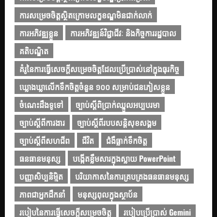
ការសម្រេចចិត្តស្ថិតក្រោមលក្ខខណ្ឌមិនជាក់លាក់
ការអភិវឌ្ឍខ្លួន
ការអភិវឌ្ឍន៍វិជ្ជាជីវៈ និងកិច្ចការរដ្ឋបាល
គតិបណ្ឌិត
គំរូនៃការធ្វើសេចក្ដីសម្រេចចិត្តដែលប្រើប្រាស់នៅក្នុងធុរកិច្ច
ឃ្លោងឃ្លាលើកទឹកចិត្តចំនួន ១០០ សម្រាប់ជនភៀសខ្លួន
ចំណេះដឹងទូទៅ
ច្បាប់ស្ដីពិប្រាក់ឈ្នួលអប្បបរមា
ច្បាប់ស្ដីពីការងារ
ច្បាប់ស្ដីពីរបបសន្តិសុខសង្គម
ច្បាប់ស្ដីពីសហជីព
ជីវិត
ជំងឺធ្លាក់ទឹកចិត្ត
ធនធានមនុស្ស
បង្កើតខ្លឹមសារក្នុងស្លាយ PowerPoint
បញ្ញាសិប្បនិម្មិត
បរិយាកាសនៃការគ្របគ្រងធនធានមនុស្ស
ភាពជាអ្នកដឹកនាំ
មនុស្សពុលក្នុងស្ថាប័ន
របៀបនៃការធ្វើសេចក្តីសម្រេចចិត្ត
របៀបប្រើប្រាស់ Gemini