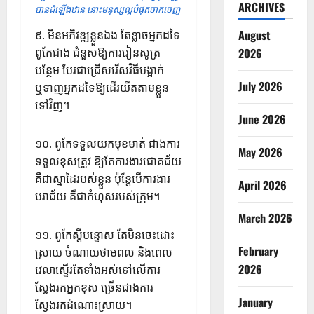
ARCHIVES
បានដំឡើងឋាន នោះមនុស្សល្អបំផុតចាកចេញ
August
៩. មិនអភិវឌ្ឍខ្លួនឯង តែខ្លាចអ្នកដទៃ
ពូកែជាង ជំនួសឱ្យការរៀនសូត្រ
2026
បន្ថែម បែរជាជ្រើសរើសវិធីបង្អាក់
July 2026
ឬទាញអ្នកដទៃឱ្យដើរយឺតតាមខ្លួន
ទៅវិញ។
June 2026
១០. ពូកែទទួលយកមុខមាត់ ជាងការ
May 2026
ទទួលខុសត្រូវ ឱ្យតែការងារជោគជ័យ
គឺជាស្នាដៃរបស់ខ្លួន ប៉ុន្តែបើការងារ
April 2026
បរាជ័យ គឺជាកំហុសរបស់ក្រុម។
March 2026
១១. ពូកែស្ដីបន្ទោស តែមិនចេះដោះ
February
ស្រាយ ចំណាយថាមពល និងពេល
2026
វេលាស្ទើរតែទាំងអស់ទៅលើការ
ស្វែងរកអ្នកខុស ច្រើនជាងការ
January
ស្វែងរកដំណោះស្រាយ។