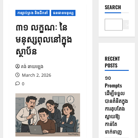
SEARCH
ការគ្រប់គ្រង និងដឹកនាំ
ធនធានមនុស្ស
៣១ លក្ខណៈ នៃ
Search
មនុស្សពុលនៅក្នុង
ស្ថាប័ន
RECENT
POSTS
គង់ ឆាយឡេង
March 2, 2026
១០
0
Prompts
ដើម្បីទទួល
បានគំនិតក្នុង
ការតុបតែង
ស្លាយឱ្យ
កាន់តែ
ទាក់ទាញ