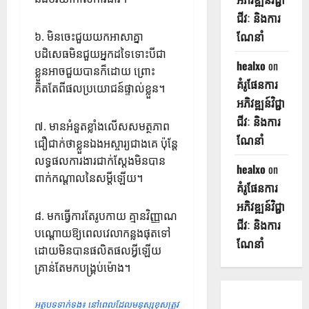
ជីវៈ និងការ
ណែនាំ
៦. មិនចេះជួយយកអាសាគ្នា
បដិសេធមិនជួយអ្នកដទៃទោះបីជា
healxo
on
ខ្លួនអាចជួយបានក៏ដោយ ព្រោះ
គំរូផែនការ
គិតតែពីផលប្រយោជន៍ផ្ទាល់ខ្លួន។
អភិវឌ្ឍន៍វិជ្ជា
ជីវៈ និងការ
៧. មានអំនួតខ្លាំងលើសសមត្ថភាព
ណែនាំ
ជឿជាក់ថាខ្លួនឯងអស្ចារ្យជាងគេ ប៉ុន្តែ
លទ្ធផលការងារជាក់ស្តែងមិនបាន
healxo
on
ពាក់កណ្តាលនៃសម្តីឡើយ។
គំរូផែនការ
អភិវឌ្ឍន៍វិជ្ជា
៨. មកធ្វើការតែរូបកាយ គ្មានវិញ្ញាណ
ជីវៈ និងការ
បណ្តោយឱ្យពេលវេលាកន្លងផុតទៅ
ណែនាំ
ដោយមិនបានផលិតផលអ្វីឡើយ
គ្រាន់តែមកបង្គ្រប់ម៉ោង។
អត្ថបទទាក់ទង៖ នៅពេលដែលមនុស្សខុសត្រូវ