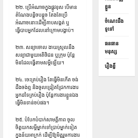
ខ្លួន
២២. ប្រើអំណាចក្នុងផ្លូវខុស បើមាន
តំណែងបន្តិចបន្តួច តែងតែប្រើ
ចំណេះដឹង
អំណាចនោះដើម្បីគាបសង្កត់ ឬ
ទូទៅ
ធ្វើបាបអ្នកដែលនៅក្រោមបង្គាប់។
ធនធាន
២៣. សន្យាចោល ងាយស្រួលនឹង
មនុស្ស
សន្យាជាមួយអតិថិជន ឬក្រុម ប៉ុន្តែ
មិនដែលធ្វើតាមសម្ដីឡើយ។
រឿងខ្លី
២៤. ចេះគ្រប់រឿង តែធ្វើមិនកើត ចង់
ដឹងចង់ឮ និងចូលជ្រៀតជ្រែកការងារ
អ្នកដទៃគ្រប់រឿង ប៉ុន្តែការងារខ្លួនឯង
ធ្វើមិនទាន់ចប់ផង។
២៥. បំបែកបំបាក់សាមគ្គីភាព ចូល
ចិត្តយកសម្តីម្នាក់ទៅប្រាប់ម្នាក់ទៀត
ក្នុងន័យអាក្រក់ ដើម្បីឱ្យមិត្តរួមការងារ