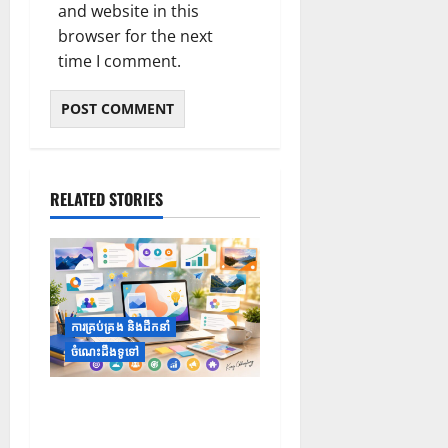
and website in this
browser for the next
time I comment.
RELATED STORIES
ការគ្រប់គ្រង និងដឹកនាំ
ចំណេះដឹងទូទៅ
១០ Prompts ដើម្បីទទួលបាន
គំនិតក្នុងការតុបតែងស្លាយឱ្យ