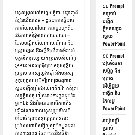
១០ Prompt
មនុស្សពុលនៅកន្លែងធ្វើការ បង្ហាញពី
សម្រាប់
គំរូនៃឥរិយាបថ – ដូចជាការធ្វើបាប
បង្កើត
ការនិយាយដើមគេ ការលួចក្រេឌីដ
ខ្លឹមសារក្នុង
និងភាពអវិជ្ជមានឥតឈប់ឈរ –
ស្លាយ
ដែលបង្កើតបរិយាកាសអរិភាព និង
PowerPoint
ស្ត្រេសខ្ពស់ និងធ្វើឱ្យសីលធម៌របស់
១០ Prompt
បុគ្គលិកចុះខ្សោយ។ ប្រភេទសំខាន់ៗ
រៀបចំរចនា
រួមមាន មនុស្សធ្វើបាប មនុស្សខ្ជិល
សម្ព័ន្ធ និង
ច្រអូស មនុស្សល្ងង់ខ្លៅ និងមនុស្ស
គ្រោង
ទុក្ករបុគ្គល។ ដើម្បីគ្រប់គ្រងពួកគេ
ដើម្បីជួយ
សូមបង្កើតព្រំដែនយ៉ាងតឹងរ៉ឹង កត់ត្រា
បង្កើត និង
ឧប្បត្តិហេតុ ចៀសវាងការចូលរួមតែ
កែលម្អ
ម្នាក់ឯង និងពិចារណាលើការកើន
PowerPoint
ឡើងនៃធនធានមនុស្សប្រសិនបើ
ចាំបាច់ ព្រោះមនុស្សប្រភេទនេះ
របៀបប្រើ
ប្រហែលជាមិនធ្វើឱ្យស្ថាប័នដួលរលំ
ប្រាស់
ភ្លាមៗនោះទេ តែពួកគេនឹងធ្វើឱ្យ