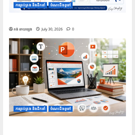
ការគ្រប់គ្រង និងដឹកនាំ
ចំណេះដឹងទូទៅ
១០ Prompt សម្រាប់បង្កើតខ្លឹមសារក្នុងស្លាយ PowerPoint
គង់ ឆាយឡេង
July 30, 2026
0
ការគ្រប់គ្រង និងដឹកនាំ
ចំណេះដឹងទូទៅ
១០ Prompt រៀបចំរចនាសម្ព័ន្ធ និងគ្រោង ដើម្បីជួយបង្កើត
និងកែលម្អ PowerPoint