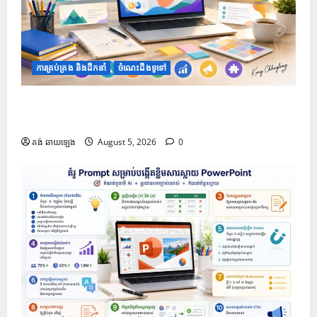
ការគ្រប់គ្រង និងដឹកនាំ
ចំណេះដឹងទូទៅ
១០ Prompts ដើម្បីទទួលបានគំនិតក្នុងការតុបតែងស្លាយឱ្យ
កាន់តែទាក់ទាញ
គង់ ឆាយឡេង
August 5, 2026
0