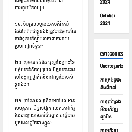
ដើម្បីយកមកបំបាក់មុខគេ ជា
2024
ជាងជួយកែលម្អ។
October
2024
១៩. មិនព្រមទទួលយកមតិរិះគន់
តែងតែគិតថាខ្លួនឯងត្រូវជានិច្ច ហើយ
ចាត់ទុកមតិស្ថាបនាថាជាការវាយ
ប្រហារផ្ទាល់ខ្លួន។
CATEGORIES
២០. លួចយកគំនិត ឬស្នាដៃអ្នកដទៃ
Uncategorized
បន្លំយកគំនិតល្អៗរបស់មិត្តរួមការងារ
ទៅបង្ហាញថ្នាក់លើថាជាស្នាដៃរបស់
ការគ្រប់គ្រង
ខ្លួនឯង។
និងដឹកនាំ
២១. ច្រណែនឈ្នានីសអ្នកដែលមាន
ការគ្រប់គ្រង
សមត្ថភាព ជំនួសឱ្យការយកគេជាគំរូ
និងអភិវឌ្ឍ
បែរជាព្យាយាមរកវិធីបង្អាប់ ឬធ្វើបាប
ស្ថាប័ន
អ្នកដែលពូកែជាងខ្លួន។
ការអភិវឌ្ឍ