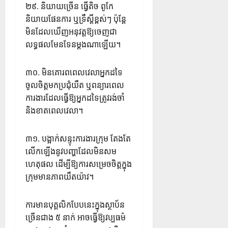
២៩. និយាយច្រើន ធ្វើតិច ពូកែ
និយាយផែនការ ឬទ្រឹស្តីខ្ពស់ៗ ប៉ុន្តែ
មិនដែលឃើញអនុវត្តឱ្យចេញជា
លទ្ធផលមែនទែនម្តងណាឡើយ។
៣០. មិនគោរពពេលវេលាអ្នកដទៃ
ចូលចិត្តមកប្រជុំយឺត ឬពន្យារពេល
ការងារដែលធ្វើឱ្យអ្នកដទៃត្រូវរង់ចាំ
និងខាតពេលវេលា។
៣១. បង្អាក់សន្ទុះការងារក្រុម តែងតែ
លើកឡើងនូវបញ្ហាដែលមិនសម
ហេតុផល ដើម្បីឱ្យការសម្រេចចិត្តក្នុង
ក្រុមមានភាពយឺតយ៉ាវ។
ការមានបុគ្គលិកបែបនេះក្នុងស្ថាប័ន
ច្រើនជាង ៥ នាក់ អាចធ្វើឱ្យវប្បធម៌