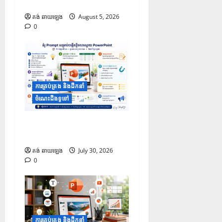
កាន់តែទាក់ទាញ
គង់ ឆាយឡេង
August 5, 2026
0
ការគ្រប់គ្រង និងដឹកនាំ
ចំណេះដឹងទូទៅ
១០ Prompt សម្រាប់បង្កើត
ខ្លឹមសារក្នុងស្លាយ PowerPoint
គង់ ឆាយឡេង
July 30, 2026
0
ការគ្រប់គ្រង និងដឹកនាំ