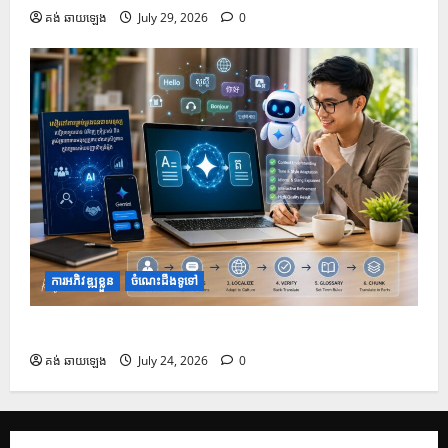
គង់ ឆាយឡេង
July 29, 2026
0
ការអភិវឌ្ឍខ្លួន
ចំណេះដឹងទូទៅ
របៀបប្រើប្រាស់ Gemini សម្រាប់ការបកប្រែបែបអាជីព
គង់ ឆាយឡេង
July 24, 2026
0