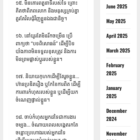
១៥. មិនគោរពតួនាទីរបស់ទៃ ព្រោះ
June 2025
គិតថាពិភពលោក និងមនុស្សគ្រប់គ្នា
គួរតែវិលជុំវិញខ្លួនឯងជានិច្ច។
May 2025
April 2025
១៦. នៅយូរតែមិនរីកចម្រើន ប្រើ
ពាក្យថា “បទពិសោធន៍” ដើម្បីបិទ
March 2025
បាំងភាពមិនទទួលខុសត្រូវ និងការ
មិនព្រមផ្លាស់ប្តូររបស់ខ្លួន។
February
2025
១៧. និយាយកុហកដើម្បីតែរួចខ្លួន…
ហ៊ានប្រឌិតរឿង ឬកែខៃការពិត ដើម្បី
January
ការពារកំហុសរបស់ខ្លួន ឬដើម្បីយក
2025
ចំណេញផ្ទាល់ខ្លួន។
December
១៨. ចាប់កំហុសអ្នកដទៃជាការងារ
2024
ចម្បង… ចំណាយពេលសង្កេតរកតែ
ចន្លោះប្រហោងរបស់អ្នកដទៃ
November