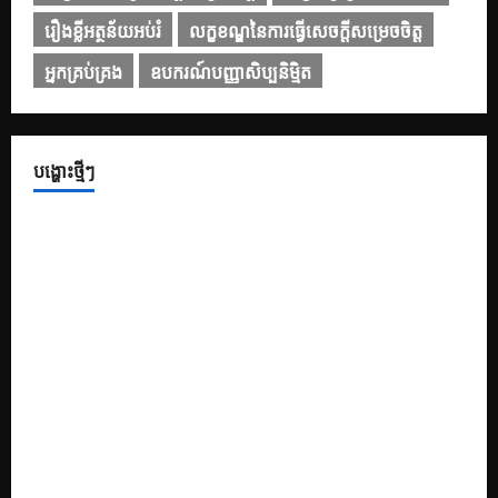
រឿងខ្លីអត្ថន័យអប់រំ
លក្ខខណ្ឌនៃការធ្វើសេចក្ដីសម្រេចចិត្ត
អ្នកគ្រប់គ្រង
ឧបករណ៍បញ្ញាសិប្បនិម្មិត
បង្ហោះថ្មីៗ
១០ Prompts ដើម្បីទទួលបានគំនិតក្នុងការតុបតែងស្លាយឱ្យកាន់តែ
ទាក់ទាញ
១០ Prompt សម្រាប់បង្កើតខ្លឹមសារក្នុងស្លាយ PowerPoint
១០ Prompt រៀបចំរចនាសម្ព័ន្ធ និងគ្រោង ដើម្បីជួយបង្កើត និង
កែលម្អ PowerPoint
របៀបប្រើប្រាស់ Gemini សម្រាប់ការបកប្រែបែបអាជីព
៩ ឧបករណ៍បញ្ញាសិប្បនិម្មិត (AI) ឥតគិតថ្លៃល្អបំផុតដែលអ្នកគួរ
សាកល្បង