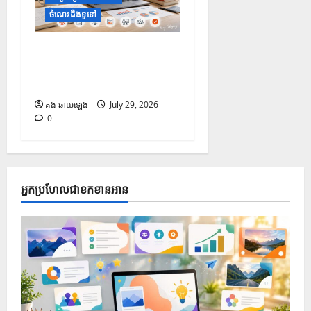
ចំណេះដឹងទូទៅ
១០ Prompt រៀបចំរចនាសម្ព័ន្ធ
និងគ្រោង ដើម្បីជួយបង្កើត និង
កែលម្អ PowerPoint
គង់ ឆាយឡេង
July 29, 2026
0
អ្នកប្រហែលជាខកខានអាន