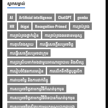
ស្លាកសម្គាល់
AI
Artificial intelligence
ChatGPT
gemba
HR
ikigai
Recognition-Primed
ការគ្រប់គ្រង
ការគ្រប់គ្រងថ្នាក់រៀន
ការគ្រប់គ្រងធនធានមនុស្ស
ការតុបតែងស្លាយ
ការធ្វើសេចក្ដីសម្រេចចិត្ត
ការធ្វើសេចក្តីសម្រេចជាក្រុម
ការប្រាស្រ័យទាក់ទងជាមួយអាណាព្យាបាល និងសិស្ស
ការរៀបចំផែនការមេរៀន
ការលើកទឹកចិត្តបុគ្គលិក
ការវាយតម្លៃ និងការដាក់ពិន្ទុ
ការសម្រេចចិត្តតាមកម្មវិធីកំណត់ទុកមុន
ការសម្រេចចិត្តតាមកម្មវិធីមិនបានកំណត់ទុកមុន
ការសម្រេចចិត្តស្ថិតក្រោមលក្ខខណ្ឌប្រាកដប្រជា