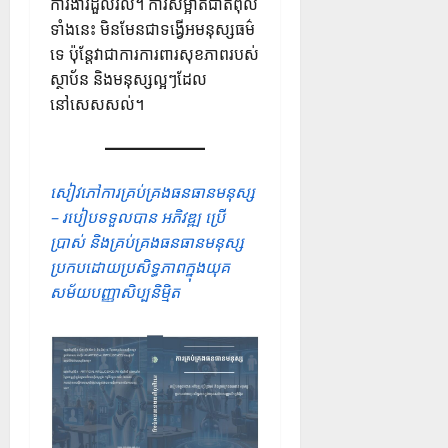
ការងារដួលរលំ។ ការសម្អាតជាតិពុល
ទាំងនេះ មិនមែនជាទង្វើអមនុស្សធម៌
ទេ ប៉ុន្តែវាជាការការពារសុខភាពរបស់
ស្ថាប័ន និងមនុស្សល្អៗដែល
នៅសេសសល់។
សៀវភៅការគ្រប់គ្រងធនធានមនុស្ស
– របៀបទទួលបាន អភិវឌ្ឍ ប្រើ
ប្រាស់ និងគ្រប់គ្រងធនធានមនុស្ស
ប្រកបដោយប្រសិទ្ធភាពក្នុងយុគ
សម័យបញ្ញាសិប្បនិម្មិត