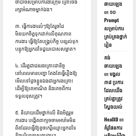
ចាំបាច់សម្រាប់ការងារក្រុម ព្រោះចង់
ឆាយឡេង
រក្សាអំណាចម្នាក់ឯង។
on
១០
Prompt
៣. ធ្វើការងារលំៗឱ្យតែរួចដៃ
សម្រាប់ការ
មិនយកចិត្តទុកដាក់លើគុណភាព
គ្រប់គ្រងថ្នាក់
ការងារ ធ្វើឱ្យតែបង្គ្រប់កិច្ច បន្សល់ទុក
រៀន
បន្ទុកឱ្យអ្នកដទៃជួយបោសសម្អាត។
គង់
ឆាយឡេង
៤. ដើរតួជាជនរងគ្រោះជានិច្ច
នៅពេលមានបញ្ហា តែងតែធ្វើរឿងឱ្យ
on
មង្គល
មើលទៅដូចខ្លួនឯងជាអ្នករងគ្រោះ
៣៨ ប្រការ
ដើម្បីឱ្យគេអាណិត និងគេចពីការ
ដែលយើង
ទទួលខុសត្រូវ។
គ្រប់គ្នាត្រូវ
ស្វែងយល់
៥. និយាយដើមថ្នាក់លើ និងមិត្តរួម
HealXO
on
ការងារ បង្កើតពាក្យចចាមអារ៉ាមមិន
គំរូផែនការ
ពិតដែលធ្វើឱ្យខូចកេរ្តិ៍ឈ្មោះអ្នកដទៃ
និងបរិយាកាសការងារ។
អភិវឌ្ឍន៍វិជ្ជា