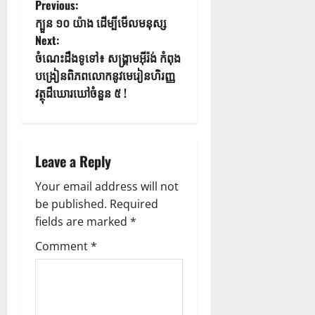
Previous:
ក្បួន ១០ យ៉ាង ដើម្បីមើលមនុស្ស
Next:
ចំណេះដឹងទូទៅ៖ សង្គ្រាមអ៊ីរ៉ង់ កំពុង
បង្រៀនពិភពលោកនូវមេរៀនហិរញ្ញ
វត្ថុដ៏ឃោរឃៅចំនួន ៥ !
Leave a Reply
Your email address will not
be published.
Required
fields are marked
*
Comment
*