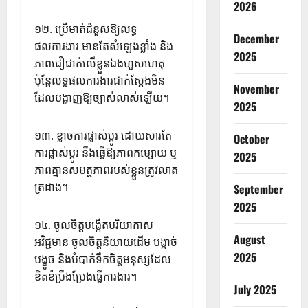
2026
១២. ប្រើមាត់ជំនួសឱ្យលទ្ធ
December
ផលការងារ មានតែសំឡេងខ្លាំង និង
2025
ភាពជឿជាក់លើខ្លួនឯងហួសហេតុ
ប៉ុន្តែលទ្ធផលការងារជាក់ស្ដែងមិន
November
ដែលបង្ហាញឱ្យច្បាស់លាស់ឡើយ។
2025
១៣. ខ្លាចការផ្លាស់ប្តូរ ដោយសារតែ
October
ការផ្លាស់ប្តូរ នឹងធ្វើឱ្យភាពកម្សោយ ឬ
2025
ភាពគ្មានសមត្ថភាពរបស់ខ្លួនត្រូវលាត
ត្រដាង។
September
2025
១៤. ចូលចិត្តបង្កើតបរិយាកាស
August
អវិជ្ជមាន ចូលចិត្តនិយាយដើម បង្កាច់
2025
បង្ខូច និងបំបាក់ទឹកចិត្តមនុស្សដែល
ខិតខំប្រឹងប្រែងធ្វើការងារ។
July 2025