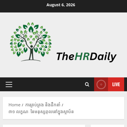
August 6, 2026
LIVE
Home
ការគ្រប់គ្រង និងដឹកនាំ
៣១ លក្ខណៈ នៃមនុស្សពុលនៅក្នុងស្ថាប័ន