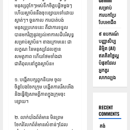
Gemini
មនុស្សពូកែៗអស់ទឹកចិត្តបន្តិចម្តងៗ
សម្រាប់
ហើយស្ថាប័ននឹងចុះខ្សោយទៅដោយ
ការបកប្រែ
ស្ងាត់ៗ។ ចួនកាល ការបាត់បង់
បែបអាជីព
មនុស្សប្រភេទនេះ គឺជាការទទួល
៩ ឧបករណ៍
បានមកវិញនូវខ្យល់អាកាសដ៏បរិសុទ្ធ
បញ្ញាសិប្ប
សម្រាប់ស្ថាប័ន។ ខាងក្រោមនេះ ជា
និម្មិត (AI)
លក្ខណៈនៃមនុស្សដែលគ្មាន
ឥតគិតថ្លៃល្អ
សមត្ថភាព ហើយថែមទាំងជា
បំផុតដែល
ជាតិពុលនៅក្នុងស្ថាប័ន៖
អ្នកគួរ
សាកល្បង
១. បង្កើតបក្សពួកនិយម ចូល
ចិត្តបែងចែកក្រុម បង្កើតការរើសអើង
និងធ្វើឱ្យសាមគ្គីភាពក្នុងក្រុមចុះ
ខ្សោយ។
RECENT
COMMENTS
២. លាក់បាំងព័ត៌មាន មិនព្រម
ចែករំលែកព័ត៌មានសំខាន់ៗដែល
គង់