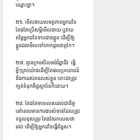
ឈ្លោះគ្នា។
២៦. មើលងាយសមត្ថភាពអ្នកដទៃ
តែងតែប្រើសម្តីមើលងាយ ឬវាយ
តម្លៃអ្នកដទៃទាបជាងខ្លួន ដើម្បីឱ្យ
ខ្លួនឯងមើលទៅហាក់ដូចជាពូកែ។
២៧. គ្មានក្រមសីលធម៌វិជ្ជាជីវៈ ធ្វើ
អ្វីៗគ្រប់យ៉ាងដើម្បីតែផលប្រយោជន៍
និងការរស់រានរបស់ខ្លួន ទោះជាត្រូវ
ក្បត់ទំនុកចិត្តស្ថាប័នក៏ដោយ។
២៨. តែងតែមានលេសរវល់ជានិច្ច
នៅពេលមានការងារសំខាន់ដែលត្រូវ
ទទួលខុសត្រូវ តែងតែរកលេសថា
រវល់ ដើម្បីឱ្យអ្នកដទៃធ្វើជំនួស។