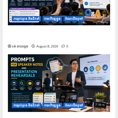
ការគ្រប់គ្រង និងដឹកនាំ
ការអភិវឌ្ឍខ្លួន
ចំណេះដឹងទូទៅ
១០ Prompts ដើម្បីបង្កើតភាពទាក់ទាញទស្សនិកជន និង
សំណួរ-ចម្លើយ ក្នុងការធ្វើបទបង្ហាញ
គង់ ឆាយឡេង
August 8, 2026
0
ការគ្រប់គ្រង និងដឹកនាំ
ការអភិវឌ្ឍខ្លួន
ចំណេះដឹងទូទៅ