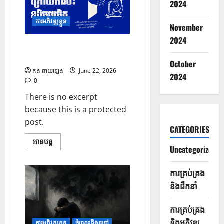
2024
ការអភិវឌ្ឍខ្លួន
November
2024
Protected: ជំងឺស្រ្តេសក្រោយ
ការប៉ះទង្គិចផ្លូវចិត្ត
October
គង់ ឆាយឡេង
June 22, 2026
2024
0
There is no excerpt
because this is a protected
post.
CATEGORIES
អានបន្ត
Uncategorized
ការគ្រប់គ្រង
និងដឹកនាំ
ការគ្រប់គ្រង
និងអភិវឌ្ឍ
ការអភិវឌ្ឍខ្លួន
ចំណេះដឹងទូទៅ