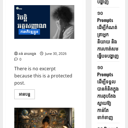
បង្ហាញ
១០
Prompts
ដើម្បីកំណត់
ការអភិវឌ្ឍខ្លួន
ត្រាអ្នក
និយាយ និង
Protected: វិបត្តិអត្តសញ្ញាណ
ការហាត់សម
គង់ ឆាយឡេង
June 30, 2026
ធ្វើបទបង្ហាញ
0
១០
There is no excerpt
Prompts
because this is a protected
ដើម្បីទទួល
post.
បានគំនិតក្នុង
អានបន្ត
ការតុបតែង
ស្លាយឱ្យ
កាន់តែ
ទាក់ទាញ