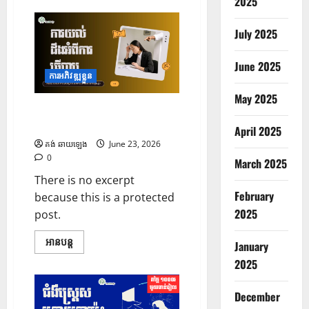
2025
July 2025
June 2025
ការអភិវឌ្ឍខ្លួន
May 2025
Protected: ការយល់ដឹងអំពីការ
ធ្វើបាប
April 2025
គង់ ឆាយឡេង
June 23, 2026
0
March 2025
There is no excerpt
February
because this is a protected
2025
post.
អានបន្ត
January
2025
December