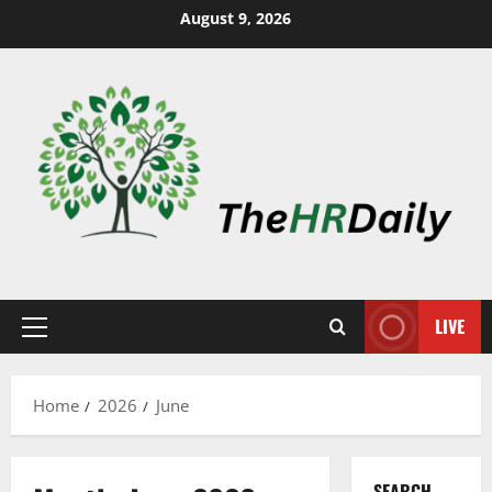
August 9, 2026
LIVE
Home
2026
June
SEARCH