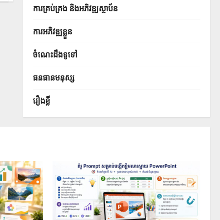
ការគ្រប់គ្រង និងអភិវឌ្ឍស្ថាប័ន
ការអភិវឌ្ឍខ្លួន
ចំណេះដឹងទូទៅ
ធនធានមនុស្ស
រឿងខ្លី