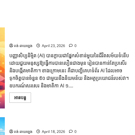
គេហទំព័រ AI ដែលអាចទុកចិត្តបានចំនួន ៥០ ដែលអ្នកគួរចេះ
គង់ ឆាយឡេង
April 23, 2026
0
បញ្ញាសិប្បនិម្មិត (AI) បានក្លាយជាផ្នែកសំខាន់មួយនៃជីវិតសម័យទំនើប
ដោយជួយមនុស្សឱ្យធ្វើការបានលឿនជាងមុន រៀនបានកាន់តែប្រសើរ
និងបង្កើតមាតិកា។ ខាងក្រោមនេះ គឺជាបញ្ជីគេហទំព័រ AI ដែលអាច
ទុកចិត្តបានចំនួន ៥០ ជាមួយនឹងនិយមន័យ និងអត្ថប្រយោជន៍របស់វា។
ឧបករណ៍សរសេរ និងមាតិកា AI ១....
អានបន្ត
ប្រទេសធំជាងគេបំផុតទាំង ២០ នៅលើពិភពលោក
គង់ ឆាយឡេង
April 18, 2026
0