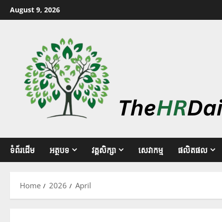
August 9, 2026
ទំព័រដើម
អត្ថបទ
វគ្គសិក្សា
សេវាកម្ម
ផលិតផល
Home
2026
April