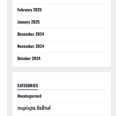
February 2025
January 2025
December 2024
November 2024
October 2024
CATEGORIES
Uncategorized
ការគ្រប់គ្រង និងដឹកនាំ