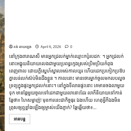
រឿង លា និងឆ្កែ
គង់ ឆាយឡេង
April 6, 2026
0
នៅក្រុងពារាណសី មានអ្នកជ្រលក់ម្នាក់ឈ្មោះកប៌ូរបដកៈ ។ អ្នកជ្រលក់
នោះអង្គុយនិយាយលេងជាមួយប្រពន្ធក្មេងស្រស់ប្រិមប្រិយកំពុង
ពេញពាល ដោយក្ដីស្នេហ៍ស្នាលអស់កាលយូរ ហើយដេកប្រកៀកប្រឱប
គ្នាលន់លក់ស៊ប់មិនដឹងខ្លួន ។ កាលនោះ មានចោរម្នាក់ចូលមកលបលួច
ទ្រព្យក្នុងផ្ទះអ្នកជ្រលក់នោះ។ នៅក្នុងទីលានផ្ទះនោះ គេមានចងលាមួយ
ទុក មានឆ្កែមួយចូលទៅដេកជាមួយលានោះដែរ លាក៏និយាយទៅកាន់
ឆ្កែថា៖ ហៃសម្លាញ់! មុខការនេះជាកិច្ចធុរៈឯងហើយ ហេតុអ្វីក៏ឯងមិន
ព្រុសឲ្យឮខ្លាំងឡើងឲ្យម្ចាស់យើងភ្ញាក់? ឆ្កែឆ្លើយថា៖...
អានបន្ត