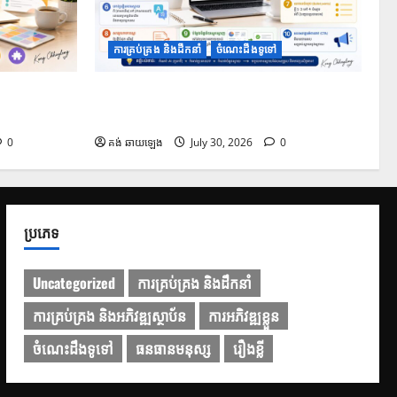
ការគ្រប់គ្រង និងដឹកនាំ
ចំណេះដឹងទូទៅ
ក្នុងការតុប
១០ Prompt សម្រាប់បង្កើតខ្លឹមសារក្នុងស្លាយ
PowerPoint
0
គង់ ឆាយឡេង
July 30, 2026
0
ប្រភេទ
Uncategorized
ការគ្រប់គ្រង និងដឹកនាំ
ការគ្រប់គ្រង និងអភិវឌ្ឍស្ថាប័ន
ការអភិវឌ្ឍខ្លួន
ចំណេះដឹងទូទៅ
ធនធានមនុស្ស
រឿងខ្លី