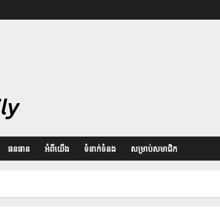
ធនធាន
អំពីយើង
ទំនាក់ទំនង
សម្រាប់សមាជិក