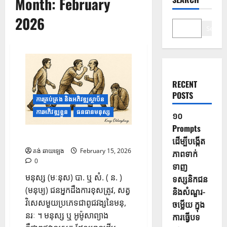
Month:
February
2026
Search
RECENT
POSTS
ការគ្រប់គ្រង និងអភិវឌ្ឍស្ថាប័ន
ការអភិវឌ្ឍខ្លួន
ធនធានមនុស្ស
១០
Prompts
ក្បួន ១០ យ៉ាង ដើម្បីមើលមនុស្ស
ដើម្បីបង្កើត
គង់ ឆាយឡេង
February 15, 2026
ភាពទាក់
0
ទាញ
មនុស្ស (មៈនុស) បា. ឬ​ សំ. ( ន. )
ទស្សនិកជន
(មនុឞ្យ) ជន​អ្នក​ដឹង​ការ​ខុស​ត្រូវ, សត្វ​
និងសំណួរ-
វិសេស​មួយ​ប្រភេទ​ជា​ពូជ​វង្ស​នៃ​មនុ,
ចម្លើយ ក្នុង
នរៈ ។ មនុស្ស ឬ អូម៉ូសាព្យាង
ការធ្វើបទ