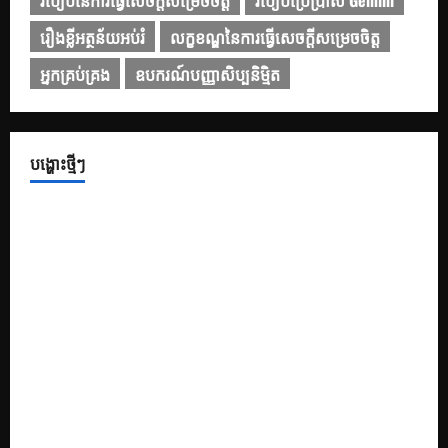
រឿងខ្លីអត្ថន័យអប់រំ
លក្ខខណ្ឌនៃការធ្វើសេចក្ដីសម្រេចចិត្ត
អ្នកគ្រប់គ្រង
ឧបករណ៍បញ្ញាសិប្បនិម្មិត
បង្ហោះថ្មីៗ
១០ Prompts ដើម្បីបង្កើតភាពទាក់ទាញទស្សនិកជន និងសំណួរ-
ចម្លើយ ក្នុងការធ្វើបទបង្ហាញ
១០ Prompts ដើម្បីកំណត់ត្រាអ្នកនិយាយ និងការហាត់សមធ្វើបទ
បង្ហាញ
១០ Prompts ដើម្បីទទួលបានគំនិតក្នុងការតុបតែងស្លាយឱ្យកាន់តែ
ទាក់ទាញ
១០ Prompt សម្រាប់បង្កើតខ្លឹមសារក្នុងស្លាយ PowerPoint