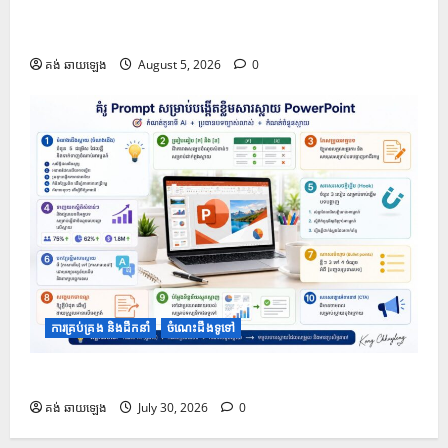
១០ Prompts ដើម្បីទទួលបានគំនិតក្នុងការតុបតែងស្លាយឱ្យ
កាន់តែទាក់ទាញ
គង់ ឆាយឡេង
August 5, 2026
0
ការគ្រប់គ្រង និងដឹកនាំ
ចំណេះដឹងទូទៅ
១០ Prompt សម្រាប់បង្កើតខ្លឹមសារក្នុងស្លាយ PowerPoint
គង់ ឆាយឡេង
July 30, 2026
0