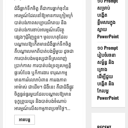
១០ Prompt
សម្រាប់
ជំងឺធ្លាក់ទឹកចិត្ត គឺជាការធ្លាក់ចុះនៃ
បង្កើត
អារម្មណ៍ដែលនាំឱ្យមានការក្រៀមក្រំ​
ខ្លឹមសារក្នុង
បាត់បង់ភាពសប្បាយរីករាយ និង
ស្លាយ
បាត់បង់ការចាប់អារម្មណ៍លើវត្ថុ
PowerPoint
ផ្សេងៗជុំវិញខ្លួន។ មូលហេតុដែល
បណ្តាលឱ្យកើតមានជំងឺធ្លាក់ទឹកចិត្ត
១០ Prompt
គឺបណ្តាលមកពីបាត់បង់អ្វីមួយ ដូចជា
រៀបចំរចនា
ការបាត់បង់មនុស្សជាទីស្រលាញ់
សម្ព័ន្ធ និង
ប្រាក់កាស ការបាត់បង់ទ្រព្យសម្បត្តិ
គ្រោង
ផ្ទះសំបែង ឬក៏ការងារ ទារុណកម្ម
ដើម្បីជួយ
មានការរំលោភបំពាន ការរងភាព
បង្កើត និង
អាម៉ាស់ ជាដើម។ ជំងឺនេះ គឺជាជំងឺផ្លូវ
កែលម្អ
ចិត្តធ្ងន់ធ្ងរមួយដែលបណ្តាលឱ្យមាន
PowerPoint
ទុក្ខព្រួយយូរ និងបាត់បង់ចំណាប់
អារម្មណ៍លើសកម្មភាពប្រចាំថ្ងៃ។...
អានបន្ត
RECENT