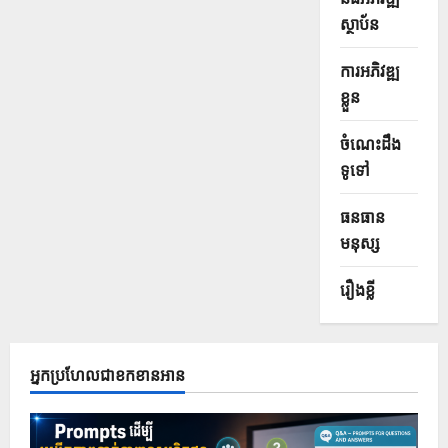
ស្ថាប័ន
ការអភិវឌ្ឍ
ខ្លួន
ចំណេះដឹង
ទូទៅ
ធនធាន
មនុស្ស
រឿងខ្លី
អ្នកប្រហែលជាខកខានអាន