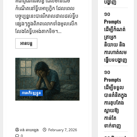
គឺជាពូជវានរសត្វ ដែលមានដើម
បង្ហាញ
កំណើតនៅទ្វីបអាហ្វ្រិក ដែលពេល
១០
បច្ចុប្បន្ននេះបានរីករាលដាលដល់ទ្វីប
Prompts
ផ្សេងៗក្នុងពិភពលោកទាំងមូលលើក
ដើម្បីកំណត់
លែងតែទ្វីបអង់តាកទិច។...
ត្រាអ្នក
អានបន្ត
និយាយ និង
ការហាត់សម
ធ្វើបទបង្ហាញ
១០
Prompts
ដើម្បីទទួល
ការអភិវឌ្ឍខ្លួន
បានគំនិតក្នុង
ការតុបតែង
មូលហេតុសំខាន់ៗ ៤ ដែលមនុស្ស
ស្លាយឱ្យ
មានជំងឺធ្លាក់ទឹកចិត្តមើលទៅដូច
កាន់តែ
ធម្មតាទាំងស្រុង
ទាក់ទាញ
គង់ ឆាយឡេង
February 7, 2026
0