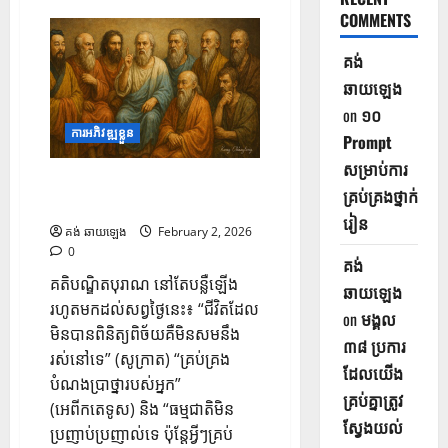
COMMENTS
គង់
ឆាយឡេង
on
១០
ការអភិវឌ្ឍខ្លួន
Prompt
សម្រាប់ការ
១១ ដំបូន្មានបុរាណ ដែលនៅតែអាច
គ្រប់គ្រងថ្នាក់
ផ្លាស់ប្តូរជីវិតមនុស្សសម័យនេះបាន
រៀន
គង់ ឆាយឡេង
February 2, 2026
0
គង់
គតិបណ្ឌិតបុរាណ នៅតែបន្លឺឡើង
ឆាយឡេង
រហូតមកដល់សព្វថ្ងៃនេះ៖ “ជីវិតដែល
on
មង្គល
មិនបានពិនិត្យពិច័យគឺមិនសមនឹង
៣៨ ប្រការ
រស់នៅទេ” (សូក្រាត) “គ្រប់គ្រង
ដែលយើង
បំណងប្រាថ្នារបស់អ្នក”
គ្រប់គ្នាត្រូវ
(អេពីកតេទូស) និង “ធម្មជាតិមិន
ស្វែងយល់
ប្រញាប់ប្រញាល់ទេ ប៉ុន្តែអ្វីៗគ្រប់