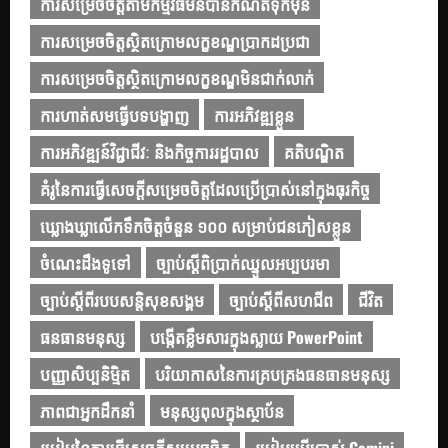
ការសម្រេចចិត្តតាមកម្មវិធីមិនបានកំណត់ទុកមុន
ការសម្រេចចិត្តស្ថិតក្រោមលក្ខខណ្ឌប្រាកដប្រជា
ការសម្រេចចិត្តស្ថិតក្រោមលក្ខខណ្ឌមិនជាក់លាក់
ការហាត់សមធ្វើបទបង្ហាញ
ការអភិវឌ្ឍខ្លួន
ការអភិវឌ្ឍន៍វិជ្ជាជីវៈ និងកិច្ចការរដ្ឋបាល
គតិបណ្ឌិត
គំរូនៃការធ្វើសេចក្ដីសម្រេចចិត្តដែលប្រើប្រាស់នៅក្នុងធុរកិច្ច
ឃ្លោងឃ្លាលើកទឹកចិត្តចំនួន ១០០ សម្រាប់ជនភៀសខ្លួន
ចំណេះដឹងទូទៅ
ច្បាប់ស្ដីពិប្រាក់ឈ្នួលអប្បបរមា
ច្បាប់ស្ដីពីរបបសន្តិសុខសង្គម
ច្បាប់ស្ដីពីសហជីព
ជីវិត
ធនធានមនុស្ស
បង្កើតខ្លឹមសារក្នុងស្លាយ PowerPoint
បញ្ញាសិប្បនិម្មិត
បរិយាកាសនៃការគ្របគ្រងធនធានមនុស្ស
ភាពជាអ្នកដឹកនាំ
មនុស្សពុលក្នុងស្ថាប័ន
របៀបនៃការធ្វើសេចក្តីសម្រេចចិត្ត
របៀបប្រើប្រាស់ Gemini