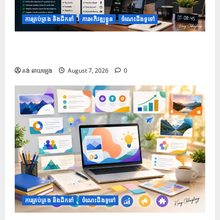
ការគ្រប់គ្រង និងដឹកនាំ
ការអភិវឌ្ឍខ្លួន
ចំណេះដឹងទូទៅ
១០ Prompts ដើម្បីកំណត់ត្រាអ្នកនិយាយ និងការហាត់សម
ធ្វើបទបង្ហាញ
គង់ ឆាយឡេង
August 7, 2026
0
ការគ្រប់គ្រង និងដឹកនាំ
ចំណេះដឹងទូទៅ