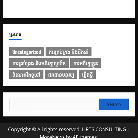
១០ Prompt រៀបចំរចនាសម្ព័ន្ធ និងគ្រោង ដើម្បីជួយបង្កើត និង
កែលម្អ PowerPoint
ប្រភេទ
Uncategorized
ការគ្រប់គ្រង និងដឹកនាំ
ការគ្រប់គ្រង និងអភិវឌ្ឍស្ថាប័ន
ការអភិវឌ្ឍខ្លួន
ចំណេះដឹងទូទៅ
ធនធានមនុស្ស
រឿងខ្លី
Copyright © All rights reserved. HRTS CONSULTING
|
MoreNews
by AF themes.