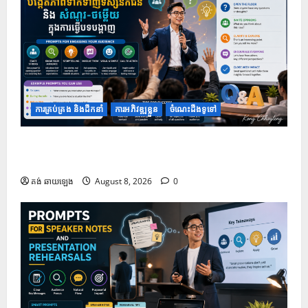
ការគ្រប់គ្រង និងដឹកនាំ
ការអភិវឌ្ឍខ្លួន
ចំណេះដឹងទូទៅ
១០ Prompts ដើម្បីបង្កើតភាពទាក់ទាញទស្សនិកជន និង
សំណួរ-ចម្លើយ ក្នុងការធ្វើបទបង្ហាញ
គង់ ឆាយឡេង
August 8, 2026
0