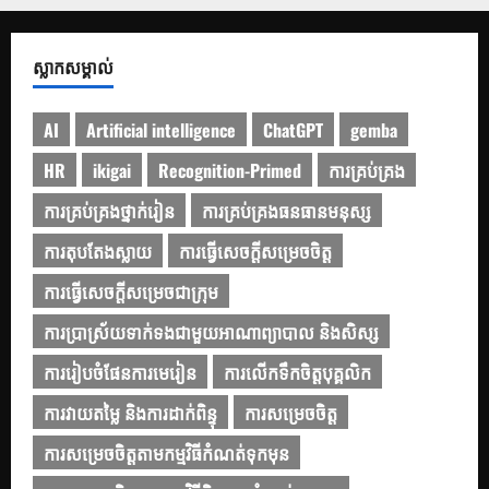
ស្លាកសម្គាល់
AI
Artificial intelligence
ChatGPT
gemba
HR
ikigai
Recognition-Primed
ការគ្រប់គ្រង
ការគ្រប់គ្រងថ្នាក់រៀន
ការគ្រប់គ្រងធនធានមនុស្ស
ការតុបតែងស្លាយ
ការធ្វើសេចក្ដីសម្រេចចិត្ត
ការធ្វើសេចក្តីសម្រេចជាក្រុម
ការប្រាស្រ័យទាក់ទងជាមួយអាណាព្យាបាល និងសិស្ស
ការរៀបចំផែនការមេរៀន
ការលើកទឹកចិត្តបុគ្គលិក
ការវាយតម្លៃ និងការដាក់ពិន្ទុ
ការសម្រេចចិត្ត
ការសម្រេចចិត្តតាមកម្មវិធីកំណត់ទុកមុន