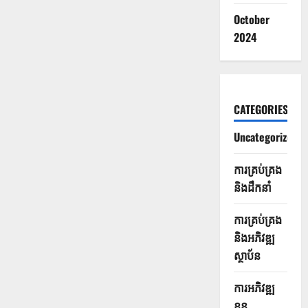
October
2024
CATEGORIES
Uncategorized
ការគ្រប់គ្រង
និងដឹកនាំ
ការគ្រប់គ្រង
និងអភិវឌ្ឍ
ស្ថាប័ន
ការអភិវឌ្ឍ
ខ្លួន