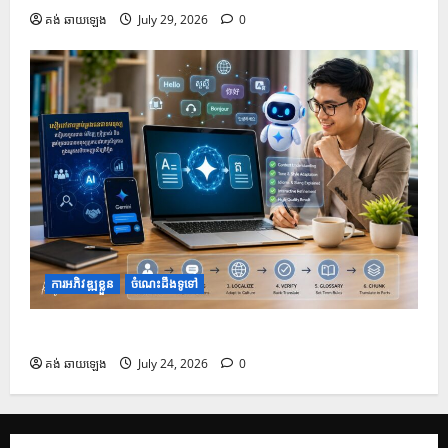
គង់ ឆាយឡេង
July 29, 2026
0
ការអភិវឌ្ឍខ្លួន
ចំណេះដឹងទូទៅ
របៀបប្រើប្រាស់ Gemini សម្រាប់ការបកប្រែបែបអាជីព
គង់ ឆាយឡេង
July 24, 2026
0