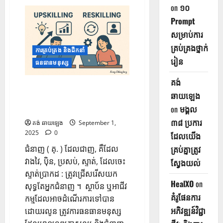
on
១០
Prompt
សម្រាប់ការ
គ្រប់គ្រងថ្នាក់
ការគ្រប់គ្រង និងដឹកនាំ
រៀន
ធនធានមនុស្ស
គង់
ហេតុអ្វីបានជាការពង្រឹងជំនាញ និង
ឆាយឡេង
រៀនជំនាញថ្មីមានសារៈសំខាន់
on
មង្គល
សម្រាប់បុគ្គលិក និងស្ថាប័ន?
៣៨ ប្រការ
គង់ ឆាយឡេង
September 1,
2025
0
ដែលយើង
ជំនាញ ( គុ. ) ដែល​ជាញ, គឺ​ដែល​
គ្រប់គ្នាត្រូវ
វាងវៃ, ប៉ិន, ប្រសប់, ស្ទាត់, ដែល​ចេះ​
ស្វែងយល់
ស្ទាត់​ប្រាកដ : ត្រូវ​ជ្រើស​រើស​យក​
HealXO
on
សុទ្ធ​តែ​អ្នក​ជំនាញ ។ ស្ថាប័ន ឬអាជីវ
គំរូផែនការ
កម្មដែលអាចដំណើរការទៅបាន
អភិវឌ្ឍន៍វិជ្ជា
ដោយរលូន ត្រូវការធនធានមនុស្ស