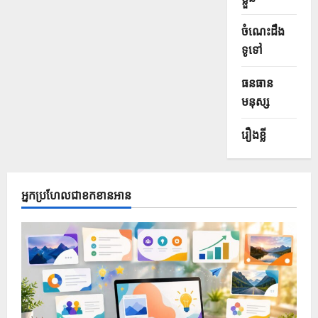
ចំណេះដឹង
ទូទៅ
ធនធាន
មនុស្ស
រឿងខ្លី
អ្នកប្រហែលជាខកខានអាន