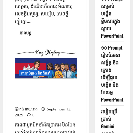
សម្រាប់
សម្រេច, ដំណើរកើតការ; អំណាច;
បង្កើត
សេចក្ដីអស្ចារ្យ, សម្បើម; សេចក្ដី
ខ្លឹមសារក្នុង
ក្លៀវក្លា,...
ស្លាយ
អានបន្ត
PowerPoint
១០ Prompt
រៀបចំរចនា
សម្ព័ន្ធ និង
គ្រោង
ការគ្រប់គ្រង និងដឹកនាំ
ដើម្បីជួយ
បង្កើត និង
លក្ខណៈសំខាន់ៗចំនួន ៥ ដែល
កែលម្អ
បង្ហាញពីភាព​ជា​អ្នក​ដឹកនាំ​តាម​រយៈ​
PowerPoint
ការ​អនុវត្ត​ជាក់ស្តែង
គង់ ឆាយឡេង
September 13,
របៀបប្រើ
2025
0
ប្រាស់
ភាព​ជា​អ្នក​ដឹកនាំ​ពិត​ប្រាកដ ​មិន​មែន​
Gemini
គ្រាន់​តែ​ជា​ការ​និយាយ​នោះ​ទេ។ វា​ជា​