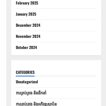
February 2025
January 2025
December 2024
November 2024
October 2024
CATEGORIES
Uncategorized
ការគ្រប់គ្រង និងដឹកនាំ
ការគ្រប់គ្រង និងអភិវឌ្ឍស្ថាប័ន