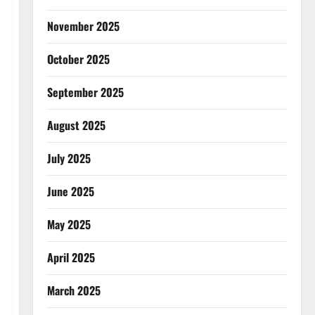
November 2025
October 2025
September 2025
August 2025
July 2025
June 2025
May 2025
April 2025
March 2025