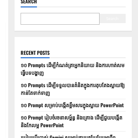
SEARCH
Search
RECENT POSTS
១០ Prompts ដើម្បីកំណត់ត្រាអ្នកនិយាយ និងការហាត់សម
ធ្វើបទបង្ហាញ
១០ Prompts ដើម្បីទទួលបានគំនិតក្នុងការតុបតែងស្លាយឱ្យ
កាន់តែទាក់ទាញ
១០ Prompt សម្រាប់បង្កើតខ្លឹមសារក្នុងស្លាយ PowerPoint
១០ Prompt រៀបចំរចនាសម្ព័ន្ធ និងគ្រោង ដើម្បីជួយបង្កើត
និងកែលម្អ PowerPoint
របៀបប្រើប្រាស់ Gemini សម្រាប់ការបកប្រែបែបអាជីព