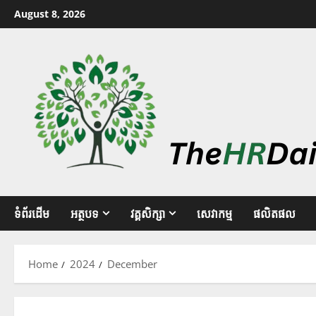
August 8, 2026
ទំព័រដើម
អត្ថបទ
វគ្គសិក្សា
សេវាកម្ម
ផលិតផល
Home
2024
December