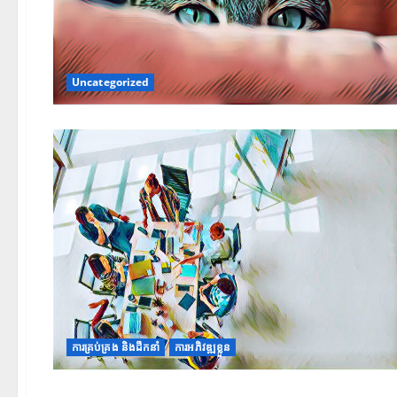
Uncategorized
ការគ្រប់គ្រង និងដឹកនាំ
ការអភិវឌ្ឍខ្លួន