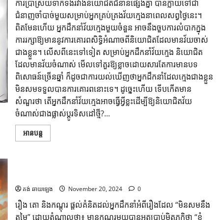
ការប្រាស្រ័យទាក់ទងរវាងនិយោជិតជំនាន់ផ្សេងគ្នា បានក្លាយទៅជា
ជំនាញចាំបាច់មួយសម្រាប់អ្នកគ្រប់គ្រងវ័យក្មេងនាពេលសព្វថ្ងៃនេះ។
ពិតមែនហើយ អ្នកដឹកនាំវ័យក្មេងមួយចំនួន អាចនឹងចួបការលំបាកក្នុង
ការរក្សាឱ្យមាននូវការគោរពសិទ្ធិអំណាចពីនិយោជិតដែលមានវ័យចាស់
ជាងខ្លួន។ លើសពីនេះទៅទៀត សម្រាប់អ្នកដឹកនាំវ័យក្មេង និយោជិត
ដែលមានវ័យចំណាស់ មើលទៅគួរឱ្យខ្លាចដោយសារតែការមានបទ
ពិសោធន៍ច្រើនឆ្នាំ ក៏ដូចជាការយល់ឃើញថាអ្នកដឹកនាំដែលក្មេងជាងខ្លួន
មិនសមទទួលបានការគោរពនោះទេ។ ដូច្នេះហើយ ទើបកើតមាន
សំណួរថា តើអ្នកដឹកនាំវ័យក្មេងអាចធ្វើអ្វីខ្លះដើម្បីឱ្យនិយោជិតវ័យ
ចំណាស់ជាងផ្លាស់ប្តូរទិសដៅថ្មី?...
អានបន្ត
រឿង តោ និងកណ្តុរ
គង់ ឆាយឡេង
November 20, 2024
0
រឿង តោ និងកណ្តុរ ផ្តល់គំនិតដល់អ្នកដឹកនាំអំពីរឿងដែល “មិនសមនឹង
តម្លៃ” ដោយតំណាលថា៖ មានកណ្ដុរមួយបានអួតប្រាប់មិត្តភក្ដិថា “ខ្ញុំ