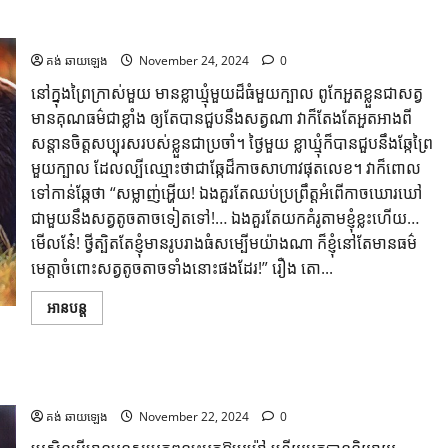
រឿង​ អំនួតគុណធម៌
គង់ ឆាយឡេង
November 24, 2024
0
នៅក្នុងព្រៃកា្រស់មួយ មានខ្លាឃ្មុំមួយដ៏ធំមួយក្បាល ពូកែអួតខ្លួនជាសត្វ
មានគុណធម៌ជាខ្លាំង ឲ្យតែបានជួបនឹងសត្វណា វាក៏តែងតែអួតអាងពី
សន្តានចិត្តសប្បុរសរបស់ខ្លួនជាប្រចាំ។ ថ្ងៃមួយ ខ្លាឃ្មុំក៏បានជួបនឹងឆ្កែព្រៃ
មួយក្បាល ដែលល្បីឈ្មោះថាជាឆ្កែដ៏កាចសាហាវផុតលេខ។ វាក៏ពោល
ទៅកាន់ឆ្កែថា “សម្លាញ់អ្ហើយ! ឯងគួរតែឈប់ប្រព្រឹត្តអំពើកាចឃោរឃៅ
ជាមួយនឹងសត្វតូចតាចទៀតទៅ!… ឯងគួរតែយកគំរូតាមខ្ញុំខ្លះហើយ…​
មើលនែ៎! ថ្វីត្បិតតែខ្ញុំមានរូបរាងធំសម្បើមយ៉ាងណា ក៏ខ្ញុំនៅតែមានធម៌
មេត្តាចំពោះសត្វតូចតាចទាំងនោះផងដែរ!” រឿង តោ...
អានបន្ត
ទឹកឃ្មុំមួយតំណក់ ចាប់រុយបានច្រើនជាងទឹកប្រមាត់ដ៏ល្វីងមួយធុង
គង់ ឆាយឡេង
November 22, 2024
0