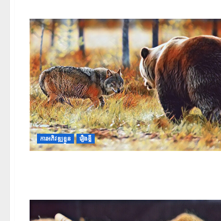
ការអភិវឌ្ឍខ្លួន
រឿងខ្លី