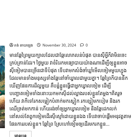
រឿង ឆ្កែព្រៃលោភលន់
គង់ ឆាយឡេង
November 30, 2024
0
មានឆ្កែព្រៃមួយក្បាលដែលជាឆ្កែលោភលន់បំផុត បានស៊ីអ្វីក៏វាមិនចេះ
គ្រប់គ្រាន់ដែរ។ ថ្ងៃមួយ វាខំរិះរកមធ្យោបាយយ៉ាងណាដើម្បីឲ្យខ្លួនអាច
ស៊ីចៀមបានច្រើនជាទីបំផុត ទើបវាមកសំងំចាំឃ្លាំមើលចៀមមួយហ្វូង
ដែលមានទាំងមនុស្សទាំងឆ្កែនៅចាំឃ្វាលជាមួយគ្នា។ ឆ្កែព្រៃក៏បាននឹក
ឃើញផែនការដ៏ល្អមួយ គឺបន្លំខ្លួនធ្វើជាអ្នកឃ្វាលចៀម ដើម្បី
បញ្ឆោតចៀមទាំងនោះយកមកស៊ីដល់ល្អាងរបស់ខ្លួនតែម្តង។គិតរួច
ហើយ វាក៏ទៅរកសម្លៀកបំពាក់មកស្លៀក រកខ្សៀមកបៀម និងរក
ឈើច្រត់មកកាន់ ហើយរង់ចាំឲ្យអ្នកឃ្វាលចៀម និងឆ្កែដេកលក់
នៅសល់តែពួកចៀមដើរស៊ីស្មៅដោយខ្លួនឯង ទើបវាចាប់ផ្តើមអនុវត្តតាម
ផែនការរបស់ខ្លួន។ ឆ្កែព្រៃ ស្រែហៅចៀមឲ្យដើរមករកខ្លួន...
អានបន្ត