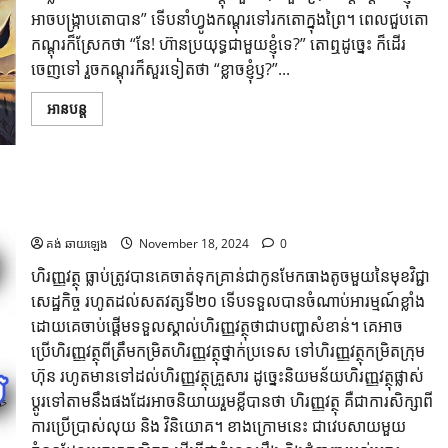
អាចបង្រ្កាបតោបាន” ទើបនាំហ្វូងកណ្ដុរទៅរកតោក្នុងព្រៃ។ ពេលជួបតោ
កណ្ដុរក៏ស្រែកថា “នែ! ហ៊ានប្រយុទ្ធជាមួយខ្ញុំទេ?” តោឮដូច្នេះ ក៏ដើរ
ចេញទៅ រួចកណ្ដុរក៏សួរទៀតថា “ខ្លាចខ្ញុំឫ?”...
អានបន្ត
១៥ វេបសាយ សម្រាប់ពង្រីកចំណេះដឹងផ្នែកហិរញ្ញវត្ថុបានយ៉ាងឆាប់
រហ័ស
គង់ ឆាយឡេង
November 18, 2024
0
ហិរញ្ញវត្ថុ ធ្លាប់ត្រូវបានគេចាត់ទុកគ្រាន់ជាកូនមែកធាងតូចមួយនៃមុខវិជ្ជា
សេដ្ឋកិច្ច រហូតដល់សតវត្សទី២០ ទើបទទួលបានចំណាប់អារម្មណ៍ខ្លាំង
ដោយគេចាប់ផ្តើមទទួលស្គាល់ហិរញ្ញវត្ថុថាជាបញ្ហាសំខាន់។ គេអាច
ប្រើហិរញ្ញវត្ថុពីត្រឹមកម្រិតហិរញ្ញវត្ថុថ្នាក់ប្រទេស ទៅហិរញ្ញវត្ថុកម្រិតក្រុម
ហ៊ុន រហូតមានទៅដល់ហិរញ្ញវត្ថុគ្រួសារ ដូច្នេះនិយមន័យហិរញ្ញវត្ថុផ្លាស់
ប្តូរទៅតាមនឹងផងដែរអាចនិយាយរួមខ្លីបានថា ហិរញ្ញវត្ថុ គឺជាការសិក្សាពី
ការប្រើប្រាស់លុយ និង វិនិយោគ។ ខាងក្រោមនេះ ជាវេបសាយមួយ