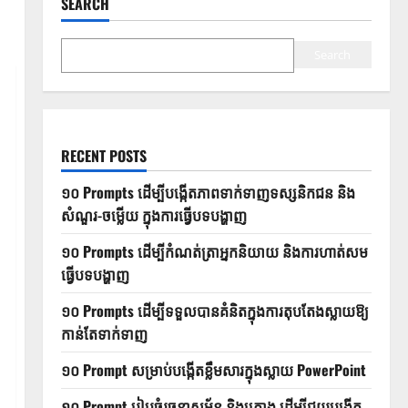
SEARCH
Search
RECENT POSTS
១០ Prompts ដើម្បីបង្កើតភាពទាក់ទាញទស្សនិកជន និង
សំណួរ-ចម្លើយ ក្នុងការធ្វើបទបង្ហាញ
១០ Prompts ដើម្បីកំណត់ត្រាអ្នកនិយាយ និងការហាត់សម
ធ្វើបទបង្ហាញ
១០ Prompts ដើម្បីទទួលបានគំនិតក្នុងការតុបតែងស្លាយឱ្យ
កាន់តែទាក់ទាញ
១០ Prompt សម្រាប់បង្កើតខ្លឹមសារក្នុងស្លាយ PowerPoint
១០ Prompt រៀបចំរចនាសម្ព័ន្ធ និងគ្រោង ដើម្បីជួយបង្កើត