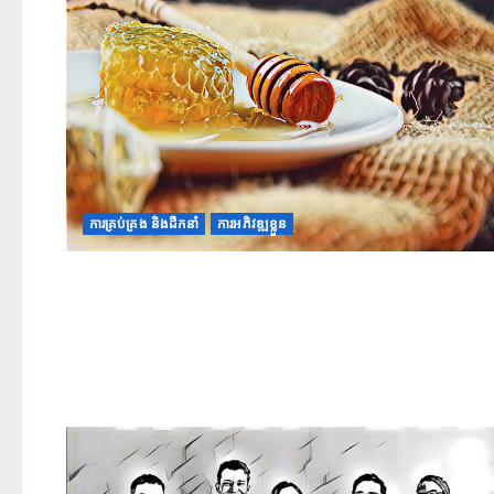
ការគ្រប់គ្រង និងដឹកនាំ
ការអភិវឌ្ឍខ្លួន