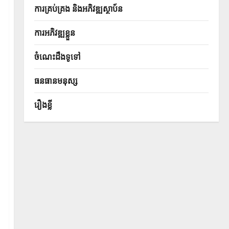
ការគ្រប់គ្រង និងអភិវឌ្ឍស្ថាប័ន
ការអភិវឌ្ឍខ្លួន
ចំណេះដឹងទូទៅ
ធនធានមនុស្ស
រឿងខ្លី