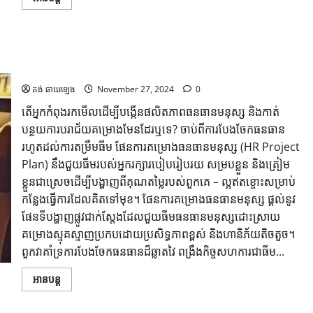
គំរូផែនការគម្រោងធនធានមនុស្សចំនួន ៤ ដែលត្រូវប្រើប្រាស់នៅ
ឆ្នាំ២០២៥ និងឆ្នាំបន្តបន្ទាប់
គង់ ឆាយឡេង
November 27, 2024
0
តើអ្នកកំពុងរកមើលដើម្បីបង្កើនផលិតភាពធនធានមនុស្ស និងកាត់
បន្ថយការបរាជ័យគម្រោងមែនដែរឬទេ? ចាប់ពីការបែងចែកធនធាន
រហូតដល់ការតម្រឹមធីម ផែនការគម្រោងធនធានមនុស្ស (HR Project
Plan) នឹងជួយធីមរបស់អ្នករក្សារបៀបរៀបរយ សម្របខ្លួន និងត្រៀម
ខ្លួនជាស្រេចដើម្បីបង្ហាញពីគុណតម្លៃរបស់ពួកគេ – ល្អឥតខ្ចោះសម្រាប់
កន្លែងធ្វើការដែលគិតទៅមុខ។ ផែនការគម្រោងធនធានមនុស្ស ផ្តល់នូវ
ផែនទីបង្ហាញផ្លូវជាក់ស្តែងដែលជួយធីមធនធានមនុស្សដោះស្រាយ
គម្រោងស្មុគស្មាញប្រកបដោយប្រសិទ្ធភាពខ្ពស់ និងហានិភ័យតិចតួច។
ពួកវាគាំទ្រការបែងចែកធនធានដ៏ឆ្លាតវៃ ពង្រឹងកិច្ចសហការជាធីម...
អានបន្ត