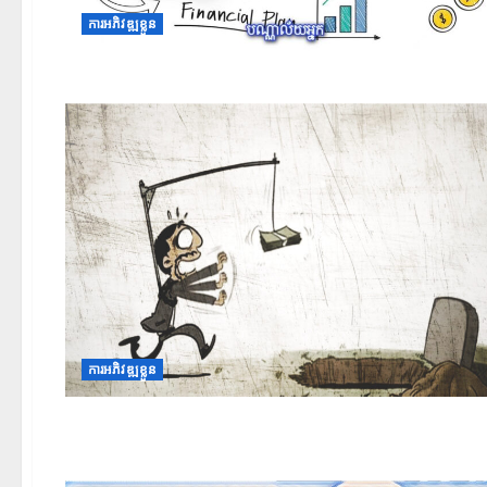
ការអភិវឌ្ឍខ្លួន
ការអភិវឌ្ឍខ្លួន