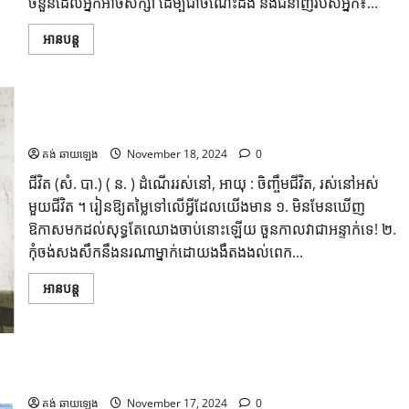
ចំនួនដែលអ្នកអាចសិក្សា ដើម្បីជាចំណេះដឹង និងជំនាញរបស់អ្នក៖...
អានបន្ត
មេរៀនជីវិត ៧ ឃ្លា ដែលអ្នកគួរយល់ដឹង
គង់ ឆាយឡេង
November 18, 2024
0
ជីវិត (សំ. បា.) ( ន. ) ដំណើរ​រស់​នៅ, អាយុ : ចិញ្ចឹម​ជីវិត, រស់​នៅ​អស់​
មួយ​ជីវិត ។ រៀនឱ្យតម្លៃទៅលេីអ្វីដែលយេីងមាន ១.​ មិនមែនឃេីញ
ឱកាសមកដល់សុទ្ធតែឈោងចាប់នោះឡេីយ​ ចួនកាលវាជាអន្ទាក់ទេ! ២.​
កុំចង់សងសឹកនឹងនរណាម្នាក់​ដោយ​ងងឹតងងល់​ពេក​...
អានបន្ត
រឿង កសិករចិញ្ចឹមមាន់ និងកសិករដាំពោត
គង់ ឆាយឡេង
November 17, 2024
0