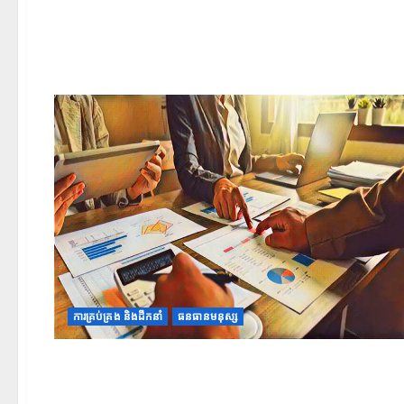
ការគ្រប់គ្រង និងដឹកនាំ
ធនធានមនុស្ស