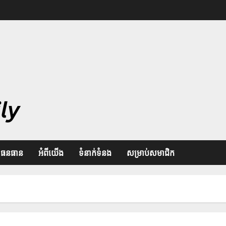
ធនធាន
អំពីយើង
ទំនាក់ទំនង
សម្រាប់សមាជិក