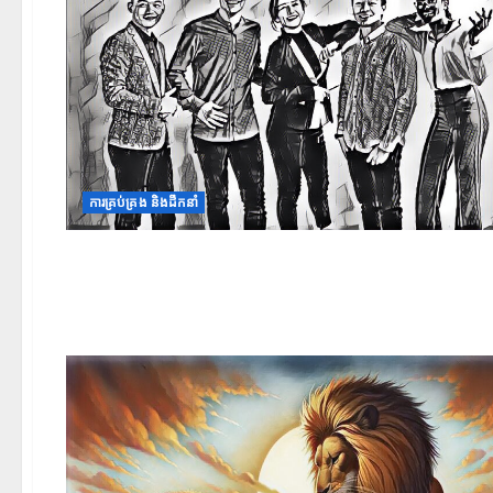
ការគ្រប់គ្រង និងដឹកនាំ