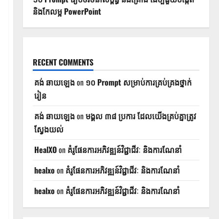
និងកែលម្អ PowerPoint
RECENT COMMENTS
គង់ ឆាយឡេង
on
១០ Prompt សម្រាប់ការគ្រប់គ្រងថ្នាក់
រៀន
គង់ ឆាយឡេង
on
មង្គល ៣៨ ប្រការ ដែលយើងគ្រប់គ្នាត្រូវ
ស្វែងយល់
HealXO
on
គំរូផែនការអភិវឌ្ឍន៍វិជ្ជាជីវៈ និងការណែនាំ
healxo
on
គំរូផែនការអភិវឌ្ឍន៍វិជ្ជាជីវៈ និងការណែនាំ
healxo
on
គំរូផែនការអភិវឌ្ឍន៍វិជ្ជាជីវៈ និងការណែនាំ