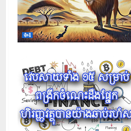
រឿងខ្លី