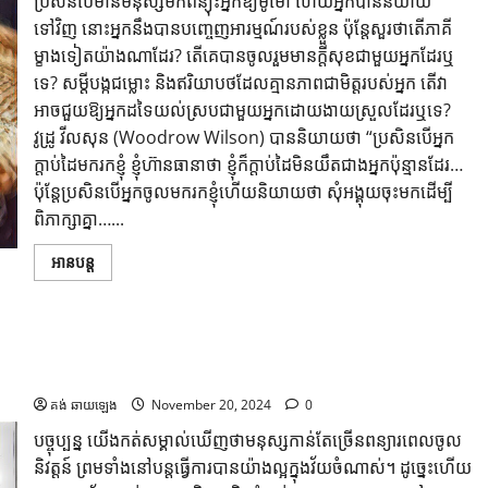
ប្រសិនបើមានមនុស្សមកពន្យុះអ្នកឱ្យមូម៉ៅ ហើយអ្នកបាននិយាយ
ទៅវិញ នោះអ្នកនឹងបានបញ្ចេញអារម្មណ៍របស់ខ្លួន ប៉ុន្តែសួរថាតើភាគី
ម្ខាងទៀតយ៉ាងណាដែរ? តើគេបានចូលរួមមានក្តីសុខជាមួយអ្នកដែរឬ
ទេ? សម្តីបង្កជម្លោះ និងឥរិយាបថដែលគ្មានភាពជាមិត្តរបស់អ្នក តើវា
អាចជួយឱ្យអ្នកដទៃយល់ស្របជាមួយអ្នកដោយងាយស្រួលដែរឬទេ?
វូដ្រូ វីលសុន (Woodrow Wilson) បាននិយាយថា “ប្រសិនបើអ្នក
ក្តាប់ដៃមករកខ្ញុំ ខ្ញុំហ៊ានធានាថា ខ្ញុំក៏ក្តាប់ដៃមិនយឹតជាងអ្នកប៉ុន្មានដែរ…
ប៉ុន្តែប្រសិនបើអ្នកចូលមករកខ្ញុំហើយនិយាយថា សុំអង្គុយចុះមកដើម្បី
ពិភាក្សាគ្នា…...
អានបន្ត
តិចនិកសំខាន់ៗចំនួន ៦ ដើម្បីប្រាស្រ័យទាក់ទងជាមួយនិយោជិតដែល
មានវ័យចំណាស់ជាង
គង់ ឆាយឡេង
November 20, 2024
0
បច្ចុប្បន្ន យើងកត់សម្គាល់ឃើញថាមនុស្សកាន់តែច្រើនពន្យារពេលចូល
និវត្តន៍ ព្រមទាំងនៅបន្តធ្វើការបានយ៉ាងល្អក្នុងវ័យចំណាស់។ ដូច្នេះហើយ