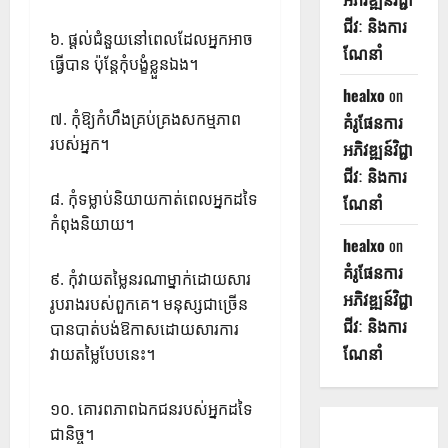
ជីវៈ និងការ
៦. ផ្តល់ជំនួយនៅពេលដែលអ្នកអាច
ណែនាំ
ធ្វើបាន ប៉ុន្តែកុំបង្ខំខ្លួនឯង។
healxo
on
៧. កុំឱ្យកំហឹងគ្រប់គ្រងសកម្មភាព
គំរូផែនការ
របស់អ្នក។
អភិវឌ្ឍន៍វិជ្ជា
ជីវៈ និងការ
៨. កុំទម្លាប់និយាយកាត់ពេលអ្នកដទៃ
ណែនាំ
កំពុងនិយាយ។
healxo
on
គំរូផែនការ
៩. កុំវាយតម្លៃនរណាម្នាក់ដោយសារ
អភិវឌ្ឍន៍វិជ្ជា
រូបរាងរបស់ពួកគេ។ មនុស្សជាច្រើន
ជីវៈ និងការ
បានបាត់បង់ឱកាសដោយសារការ
ណែនាំ
វាយតម្លៃបែបនេះ។
១០. គោរពភាពឯកជនរបស់អ្នកដទៃ
ជានិច្ច។