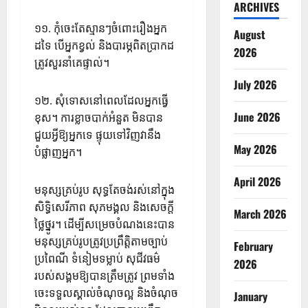
ARCHIVES
១១. កុំចេះតែស្មានៗចំពោះរឿងអ្នក
August
ដទៃ បើអ្នកខ្វល់ និងបារម្ភពិតប្រាកដ
2026
ត្រូវសួរនាំគេផ្ទាល់។
July 2026
១២. សុំទោសនៅពេលដែលអ្នកធ្វើ
June 2026
ខុស។ ការខ្លាចបាក់អំនួត មិនបាន
ជួយអ្វីឱ្យអ្នកទេ ផ្ទុយទៅវិញវានឹង
May 2026
បំផ្លាញអ្នក។
April 2026
មនុស្សគ្រប់រូប សុទ្ធតែចង់រស់នៅក្នុង
សិទ្ធិសេរីភាព សុភមង្គល និងសេចក្តី
March 2026
ថ្លៃថ្នូរ។ ដើម្បីសម្រេចបំណងនេះបាន
មនុស្សគ្រប់រូបត្រូវប្រព្រឹត្តិតាមច្បាប់
February
ប្រពៃណី ទំនៀមទម្លាប់ សុជីវធម៌
2026
របស់សង្គមឱ្យបានត្រឹមត្រូវ ព្រមទាំង
ចេះទទួលស្គាល់ចំណុចល្អ និងចំណុច
January