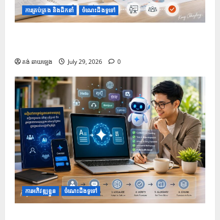
ការគ្រប់គ្រង និងដឹកនាំ
ចំណេះដឹងទូទៅ
១០ Prompt រៀបចំរចនាសម្ព័ន្ធ និងគ្រោង ដើម្បីជួយបង្កើត
និងកែលម្អ PowerPoint
គង់ ឆាយឡេង
July 29, 2026
0
ការអភិវឌ្ឍខ្លួន
ចំណេះដឹងទូទៅ
របៀបប្រើប្រាស់ Gemini សម្រាប់ការបកប្រែបែបអាជីព