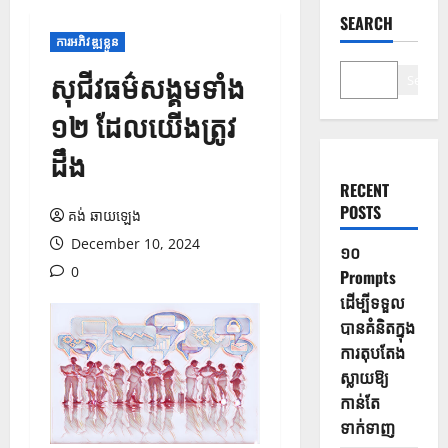
SEARCH
ការអភិវឌ្ឍខ្លួន
សុជីវធម៌សង្គមទាំង
Search
១២ ដែលយើងត្រូវ
ដឹង
RECENT
POSTS
គង់ ឆាយឡេង
December 10, 2024
១០
0
Prompts
ដើម្បីទទួល
បានគំនិតក្នុង
ការតុបតែង
ស្លាយឱ្យ
កាន់តែ
ទាក់ទាញ