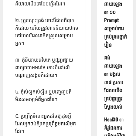
ឆាយឡេង
និយាយដើមគេបែបហ្នឹងដែរ។
on
១០
Prompt
២. ត្រូវស្មោះត្រង់ ទោះបីជាវាពិបាក
ក៏ដោយ ហើយត្រូវហ៊ាននិយាយថាទេ
សម្រាប់ការ
នៅពេលដែលវាមិនស្រួលសម្រាប់
គ្រប់គ្រងថ្នាក់
អ្នក។
រៀន
គង់
៣. កុំនិយាយដើមគេ ឬផ្សព្វផ្សាយ
ឆាយឡេង
ពាក្យចចាមអារ៉ាម ទោះបីនៅលើ
on
មង្គល
បណ្តាញសង្គមក៏ដោយ។
៣៨ ប្រការ
ដែលយើង
៤. កុំសំឡក់សំឡឹង ឬបញ្ចេញមតិ
គ្រប់គ្នាត្រូវ
មិនសមរម្យអំពីអ្នកដទៃ។
ស្វែងយល់
៥. ប្រព្រឹត្តចំពោះអ្នកដទៃឱ្យដូចអ្វី
HealXO
on
ដែលអ្នកចង់ឱ្យគេប្រព្រឹត្តមកលើអ្នក
គំរូផែនការ
ដែរ។
អភិវឌ្ឍន៍វិជ្ជា