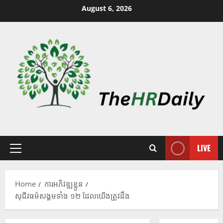
August 6, 2026
LIVE
Home
ការអភិវឌ្ឍខ្លួន
សុជីវធម៌សង្គមទាំង ១២ ដែលយើងត្រូវដឹង