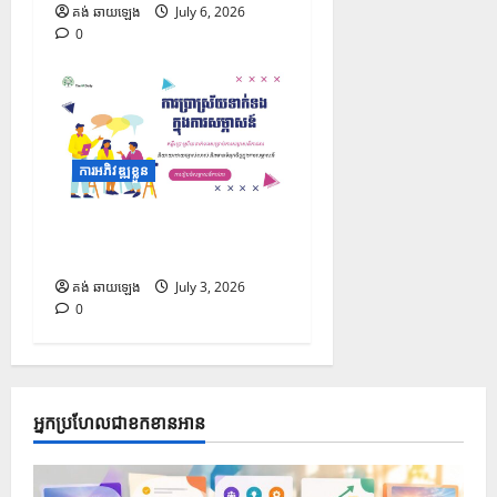
គង់ ឆាយឡេង
July 6, 2026
0
ការអភិវឌ្ឍខ្លួន
Protected: ការប្រាស្រ័យ
ទាក់ទងក្នុងការសម្ភាសន៍
គង់ ឆាយឡេង
July 3, 2026
0
អ្នកប្រហែលជាខកខានអាន