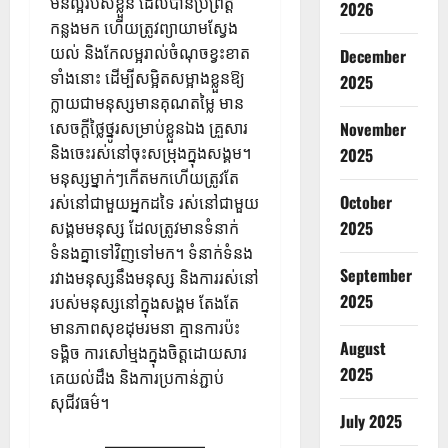
មិនល្អរបស់ខ្លួន ដែលបានប្រព្រឹត្ត
2026
កន្លងមក ហើយត្រូវព្យាយាមស្វែង
យល់ និងកែលម្អរាល់ចំណុចខ្វះខាត
December
ទាំងនោះ ដើម្បីសម្អិតសម្អាងខ្លួនឱ្យ
2025
ក្លាយជាមនុស្សមានគុណតម្លៃ មាន
សេចក្តីថ្លៃថ្នូរសម្រាប់ខ្លួនឯង គ្រួសារ
November
និងចេះរស់នៅចុះសម្រុងក្នុងសង្គម។
2025
មនុស្សម្នាក់ៗកើតមកហើយត្រូវតែ
October
រស់នៅជាមួយអ្នកដទៃ រស់នៅជាមួយ
2025
សង្គមមនុស្ស ដែលត្រូវមានទំនាក់
ទំនងគ្នាទៅវិញទៅមក។ ទំនាក់ទំនង
September
រវាងមនុស្សនឹងមនុស្ស និងការរស់នៅ
2025
របស់មនុស្សនៅក្នុងសង្គម តែងតែ
មានភាពសុខដុមរមនា គ្មានការប៉ះ
August
ទង្គិច ការសៅម្មងក្នុងចិត្តដោយសារ
2025
គេយល់ដឹង និងការប្រកាន់ភ្ជាប់
សុជីវធម៌។
July 2025