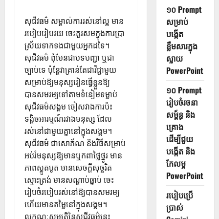
១០ Prompt
សុជីវធម៌ សម្គាល់ការរស់នៅល្អ មាន
សម្រាប់
របៀបរៀបរយ ចេះគួរសមក្នុងការប្រា
បង្កើត
ស្រ័យទាកទងជាមួយអ្នកដទៃ។
ខ្លឹមសារក្នុង
សុជីវធម៌ ពុំមែនជាបទបញ្ជា ឬជា
ស្លាយ
ច្បាប់ទេ ប៉ុន្តែវាគ្រាន់តែជាវិជ្ជាមួយ
PowerPoint
សម្រាប់ឱ្យមនុស្សរៀនធ្វើខ្លួនឱ្យ
១០ Prompt
បានសមរម្យទៅតាមទំនៀមទម្លាប់
រៀបចំរចនា
សុជីវធម៌សង្គម ចៀសវាងការប៉ះ
សម្ព័ន្ធ និង
ទង្គិចអារម្មណ៍រវាងមនុស្ស ដែល
គ្រោង
រស់នៅជាមួយគ្នានៅក្នុងសង្គម។
ដើម្បីជួយ
សុជីវធម៌ ជាសោភ័ណ និងវិធីសម្រាប់
បង្កើត និង
អប់រំមនុស្សឱ្យមានឬកពាថ្លៃថ្នូរ មាន
កែលម្អ
ភាពស្លូតបូត មានសេចក្តីសុច្ចរិត
PowerPoint
ស្មោះត្រង់ មានសណ្តាប់ធ្នាប់ ចេះ
រៀបចំរបៀបរស់នៅឱ្យបានសមរម្យ
របៀបប្រើ
ហើយមានតម្លៃនៅក្នុងសង្គម។
ប្រាស់
លក្ខណៈសម្បត្តិនៃសុជីវធម៌នេះ