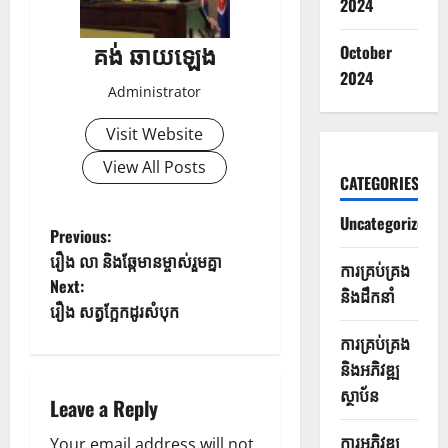
2024
គង់ ឆាយឡេង
October
2024
Administrator
Visit Website
View All Posts
CATEGORIES
Uncategorized
Previous:
រឿង លា និងឆ្កែមានម្ចាស់រួមគ្នា
ការគ្រប់គ្រង
Next:
និងដឹកនាំ
រឿង សត្វក្អែកដូរសំបុក
ការគ្រប់គ្រង
និងអភិវឌ្ឍ
ស្ថាប័ន
Leave a Reply
ការអភិវឌ្ឍ
Your email address will not