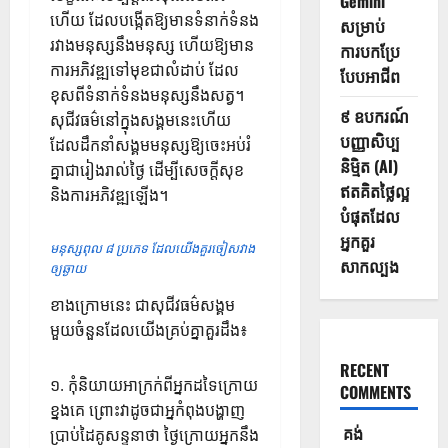
Gemini
ហើយ ដែលបង្កើតឱ្យមានទំនាក់ទំនង
សម្រាប់
រវាងមនុស្សនឹងមនុស្ស ហើយឱ្យមាន
ការបកប្រែ
ការអភិវឌ្ឍទៅមុខជាលំដាប់ ដែល
បែបអាជីព
ខុសពីទំនាក់ទំនងមនុស្សនឹងសត្វ។
៩ ឧបករណ៍
សុជីវធម៌នៅក្នុងសង្គមនេះហើយ
បញ្ញាសិប្ប
ដែលដឹកនាំសង្គមមនុស្សឱ្យចេះអប់រំ
និម្មិត (AI)
គ្នាជារៀងរាល់ថ្ងៃ ដើម្បីសេចក្តីសុខ
ឥតគិតថ្លៃល្អ
និងការអភិវឌ្ឍឡើង។
បំផុតដែល
អ្នកគួរ
មនុស្សពុល ៨ ប្រភេទ ដែលយើងគួរចៀសវាង
សាកល្បង
ឲ្យឆ្ងាយ
ខាងក្រោមនេះ ជាសុជីវធម៌សង្គម
មួយចំនួនដែលយើងគ្រប់គ្នាគួរដឹង៖
RECENT
១. កុំនិយាយអាក្រក់ពីអ្នកដទៃក្រោយ
COMMENTS
ខ្នងគេ ព្រោះវាដូចជាអ្នកំពុងបង្ហាញ
គង់
ប្រាប់ដៃគូសន្ទនាថា ថ្ងៃក្រោយអ្នកនឹង