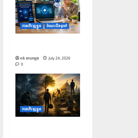
ការអភិវឌ្ឍខ្លួន
ចំណេះដឹងទូទៅ
របៀបប្រើប្រាស់ Gemini សម្រាប់
ការបកប្រែបែបអាជីព
គង់ ឆាយឡេង
July 24, 2026
0
ការអភិវឌ្ឍខ្លួន
មេរៀនជីវិតទាំង ៦ អំពីការលះបង់
ដើម្បីការរីកចម្រើន