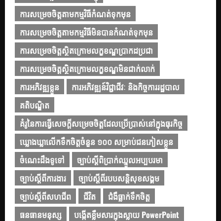
ការសម្រេចចិត្តតាមកម្មវិធីកំណត់ទុកមុន
ការសម្រេចចិត្តតាមកម្មវិធីមិនបានកំណត់ទុកមុន
ការសម្រេចចិត្តស្ថិតក្រោមលក្ខខណ្ឌប្រាកដប្រជា
ការសម្រេចចិត្តស្ថិតក្រោមលក្ខខណ្ឌមិនជាក់លាក់
ការអភិវឌ្ឍខ្លួន
ការអភិវឌ្ឍន៍វិជ្ជាជីវៈ និងកិច្ចការរដ្ឋបាល
គតិបណ្ឌិត
គំរូនៃការធ្វើសេចក្ដីសម្រេចចិត្តដែលប្រើប្រាស់នៅក្នុងធុរកិច្ច
ឃ្លោងឃ្លាលើកទឹកចិត្តចំនួន ១០០ សម្រាប់ជនភៀសខ្លួន
ចំណេះដឹងទូទៅ
ច្បាប់ស្ដីពិប្រាក់ឈ្នួលអប្បបរមា
ច្បាប់ស្ដីពីការងារ
ច្បាប់ស្ដីពីរបបសន្តិសុខសង្គម
ច្បាប់ស្ដីពីសហជីព
ជីវិត
ជំងឺធ្លាក់ទឹកចិត្ត
ធនធានមនុស្ស
បង្កើតខ្លឹមសារក្នុងស្លាយ PowerPoint