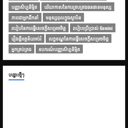
បញ្ញាសិប្បនិម្មិត
បរិយាកាសនៃការគ្របគ្រងធនធានមនុស្ស
ភាពជាអ្នកដឹកនាំ
មនុស្សពុលក្នុងស្ថាប័ន
របៀបនៃការធ្វើសេចក្តីសម្រេចចិត្ត
របៀបប្រើប្រាស់ Gemini
រឿងខ្លីអត្ថន័យអប់រំ
លក្ខខណ្ឌនៃការធ្វើសេចក្ដីសម្រេចចិត្ត
អ្នកគ្រប់គ្រង
ឧបករណ៍បញ្ញាសិប្បនិម្មិត
បង្ហោះថ្មីៗ
១០ Prompts ដើម្បីទទួលបានគំនិតក្នុងការតុបតែងស្លាយឱ្យកាន់តែ
ទាក់ទាញ
១០ Prompt សម្រាប់បង្កើតខ្លឹមសារក្នុងស្លាយ PowerPoint
១០ Prompt រៀបចំរចនាសម្ព័ន្ធ និងគ្រោង ដើម្បីជួយបង្កើត និង
កែលម្អ PowerPoint