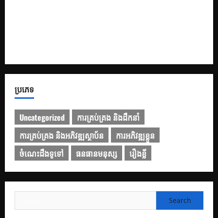
របៀបប្រើប្រាស់ Gemini សម្រាប់ការបកប្រែបែបអាជីព
៩ ឧបករណ៍បញ្ញាសិប្បនិម្មិត (AI) ឥតគិតថ្លៃល្អបំផុតដែលអ្នកគួរ
សាកល្បង
ប្រភេទ
Uncategorized
ការគ្រប់គ្រង និងដឹកនាំ
ការគ្រប់គ្រង និងអភិវឌ្ឍស្ថាប័ន
ការអភិវឌ្ឍខ្លួន
ចំណេះដឹងទូទៅ
ធនធានមនុស្ស
រឿងខ្លី