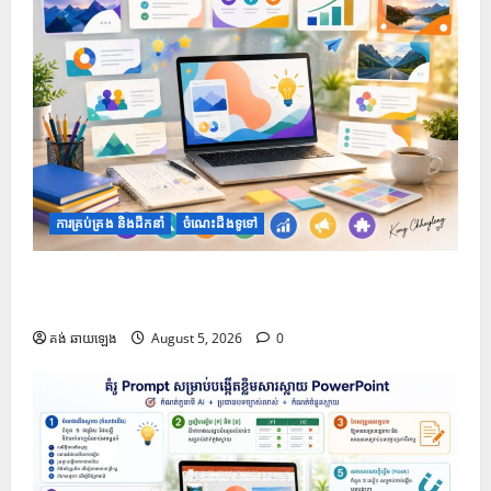
ការគ្រប់គ្រង និងដឹកនាំ
ចំណេះដឹងទូទៅ
១០ Prompts ដើម្បីទទួលបានគំនិតក្នុងការតុបតែងស្លាយឱ្យ
កាន់តែទាក់ទាញ
គង់ ឆាយឡេង
August 5, 2026
0