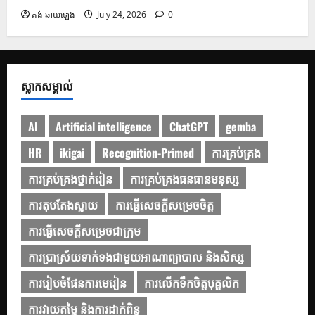
គង់ ឆាយឡេង
July 24, 2026
0
ស្លាកសម្គាល់
AI
Artificial intelligence
ChatGPT
gemba
HR
ikigai
Recognition-Primed
ការគ្រប់គ្រង
ការគ្រប់គ្រងថ្នាក់រៀន
ការគ្រប់គ្រងធនធានមនុស្ស
ការតុបតែងស្លាយ
ការធ្វើសេចក្ដីសម្រេចចិត្ត
ការធ្វើសេចក្តីសម្រេចជាក្រុម
ការប្រាស្រ័យទាក់ទងជាមួយអាណាព្យាបាល និងសិស្ស
ការរៀបចំផែនការមេរៀន
ការលើកទឹកចិត្តបុគ្គលិក
ការវាយតម្លៃ និងការដាក់ពិន្ទុ