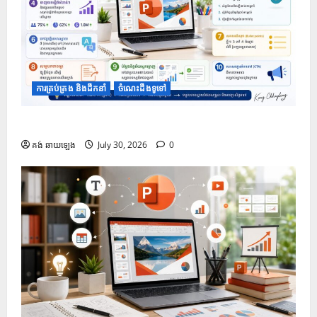
ការគ្រប់គ្រង និងដឹកនាំ
ចំណេះដឹងទូទៅ
១០ Prompt សម្រាប់បង្កើតខ្លឹមសារក្នុងស្លាយ PowerPoint
គង់ ឆាយឡេង
July 30, 2026
0