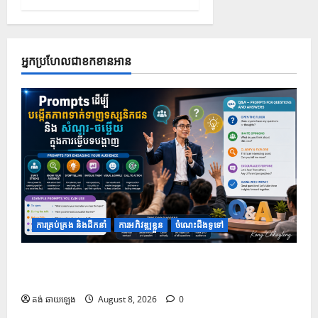
អ្នកប្រហែលជាខកខានអាន
ការគ្រប់គ្រង និងដឹកនាំ
ការអភិវឌ្ឍខ្លួន
ចំណេះដឹងទូទៅ
១០ Prompts ដើម្បីបង្កើតភាពទាក់ទាញទស្សនិកជន និង
សំណួរ-ចម្លើយ ក្នុងការធ្វើបទបង្ហាញ
គង់ ឆាយឡេង
August 8, 2026
0