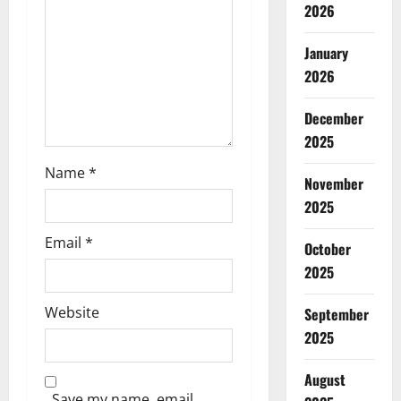
2026
January
2026
December
2025
Name
*
November
2025
Email
*
October
2025
Website
September
2025
August
Save my name, email,