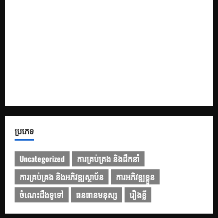
បង្ហាញ
១០ Prompts ដើម្បីទទួលបានគំនិតក្នុងការតុបតែងស្លាយឱ្យកាន់តែ
ទាក់ទាញ
១០ Prompt សម្រាប់បង្កើតខ្លឹមសារក្នុងស្លាយ PowerPoint
១០ Prompt រៀបចំរចនាសម្ព័ន្ធ និងគ្រោង ដើម្បីជួយបង្កើត និង
កែលម្អ PowerPoint
ប្រភេទ
Uncategorized
ការគ្រប់គ្រង និងដឹកនាំ
ការគ្រប់គ្រង និងអភិវឌ្ឍស្ថាប័ន
ការអភិវឌ្ឍខ្លួន
ចំណេះដឹងទូទៅ
ធនធានមនុស្ស
រឿងខ្លី