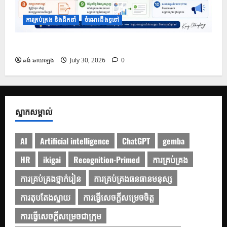
ការគ្រប់គ្រង និងដឹកនាំ
ចំណេះដឹងទូទៅ
១០ Prompt សម្រាប់បង្កើតខ្លឹមសារក្នុងស្លាយ PowerPoint
គង់ ឆាយឡេង
July 30, 2026
0
ស្លាកសម្គាល់
AI
Artificial intelligence
ChatGPT
gemba
HR
ikigai
Recognition-Primed
ការគ្រប់គ្រង
ការគ្រប់គ្រងថ្នាក់រៀន
ការគ្រប់គ្រងធនធានមនុស្ស
ការតុបតែងស្លាយ
ការធ្វើសេចក្ដីសម្រេចចិត្ត
ការធ្វើសេចក្តីសម្រេចជាក្រុម