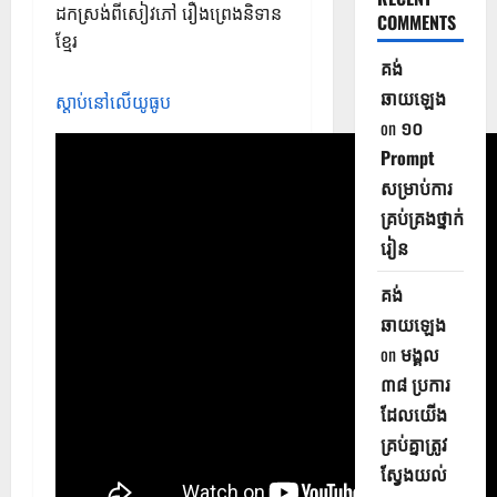
ដកស្រង់ពីសៀវភៅ រឿងព្រេងនិទាន
COMMENTS
ខ្មែរ
គង់
ឆាយឡេង
ស្ដាប់នៅលើយូធូប
on
១០
Prompt
សម្រាប់ការ
គ្រប់គ្រងថ្នាក់
រៀន
គង់
ឆាយឡេង
on
មង្គល
៣៨ ប្រការ
ដែលយើង
គ្រប់គ្នាត្រូវ
ស្វែងយល់