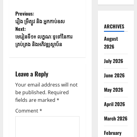
Previous:
រឿង ម្រឹត្យូវ​ និង ​អ្នក​កាប់​ឧស
ARCHIVES
Next:
មេរៀនទី១៖ លក្ខណៈទូទៅនៃការ
August
គ្រប់គ្រង និងអភិវឌ្ឍស្ថាប័ន
2026
July 2026
Leave a Reply
June 2026
Your email address will not
May 2026
be published.
Required
fields are marked
*
April 2026
Comment
*
March 2026
February